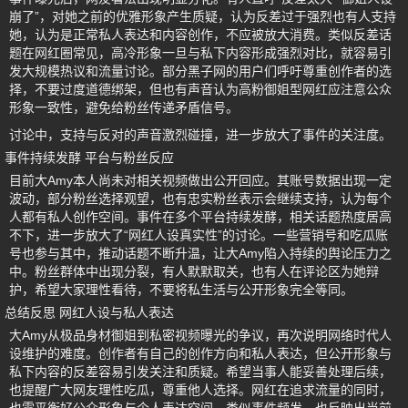
崩了”，对她之前的优雅形象产生质疑，认为反差过于强烈也有人支持
她，认为是正常私人表达和内容创作，不应被放大消费。类似反差话
题在网红圈常见，高冷形象一旦与私下内容形成强烈对比，就容易引
发大规模热议和流量讨论。部分黑子网的用户们呼吁尊重创作者的选
择，不要过度道德绑架，但也有声音认为高粉御姐型网红应注意公众
形象一致性，避免给粉丝传递矛盾信号。
讨论中，支持与反对的声音激烈碰撞，进一步放大了事件的关注度。
事件持续发酵 平台与粉丝反应
目前大Amy本人尚未对相关视频做出公开回应。其账号数据出现一定
波动，部分粉丝选择观望，也有忠实粉丝表示会继续支持，认为每个
人都有私人创作空间。事件在多个平台持续发酵，相关话题热度居高
不下，进一步放大了“网红人设真实性”的讨论。一些营销号和吃瓜账
号也参与其中，推动话题不断升温，让大Amy陷入持续的舆论压力之
中。粉丝群体中出现分裂，有人默默取关，也有人在评论区为她辩
护，希望大家理性看待，不要将私生活与公开形象完全等同。
总结反思 网红人设与私人表达
大Amy从极品身材御姐到私密视频曝光的争议，再次说明网络时代人
设维护的难度。创作者有自己的创作方向和私人表达，但公开形象与
私下内容的反差容易引发关注和质疑。希望当事人能妥善处理后续，
也提醒广大网友理性吃瓜，尊重他人选择。网红在追求流量的同时，