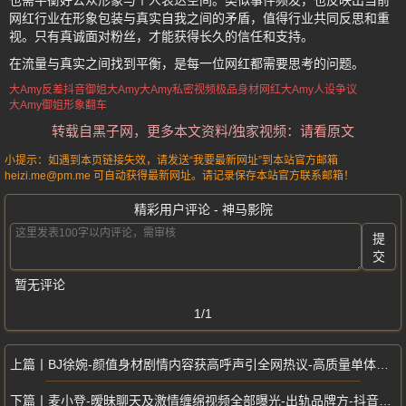
也需平衡好公众形象与个人表达空间。类似事件频发，也反映出当前
网红行业在形象包装与真实自我之间的矛盾，值得行业共同反思和重
视。只有真诚面对粉丝，才能获得长久的信任和支持。
在流量与真实之间找到平衡，是每一位网红都需要思考的问题。
大Amy反差
抖音御姐大Amy
大Amy私密视频
极品身材网红
大Amy人设争议
大Amy御姐形象翻车
转载自黑子网，更多本文资料/独家视频：请看原文
小提示：如遇到本页链接失效，请发送“我要最新网址”到本站官方邮箱
heizi.me@pm.me 可自动获得最新网址。请记录保存本站官方联系邮箱！
精彩用户评论 - 神马影院
提
交
暂无评论
1/1
BJ徐婉-颜值身材剧情内容获高呼声引全网热议-高质量单体视频更新
麦小登-暧昧聊天及激情缠绵视频全部曝光-出轨品牌方-抖音2千万粉丝网红