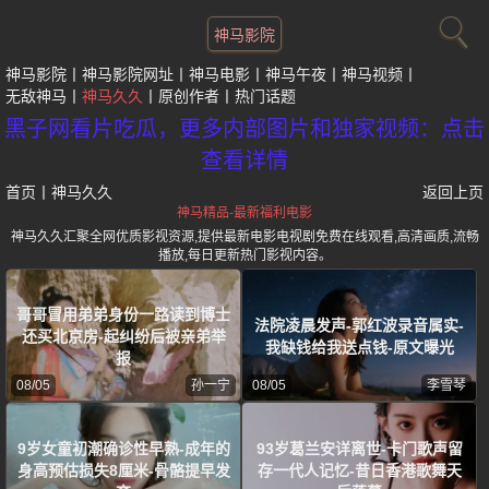
神马影院
神马影院
神马影院网址
神马电影
神马午夜
神马视频
无敌神马
神马久久
原创作者
热门话题
黑子网看片吃瓜，更多内部图片和独家视频：点击
查看详情
首页
丨
神马久久
返回上页
神马精品-最新福利电影
神马久久汇聚全网优质影视资源,提供最新电影电视剧免费在线观看,高清画质,流畅
播放,每日更新热门影视内容。
哥哥冒用弟弟身份一路读到博士
法院凌晨发声-郭红波录音属实-
还买北京房-起纠纷后被亲弟举
我缺钱给我送点钱-原文曝光
报
08/05
孙一宁
08/05
李雪琴
9岁女童初潮确诊性早熟-成年的
93岁葛兰安详离世-卡门歌声留
身高预估损失8厘米-骨骼提早发
存一代人记忆-昔日香港歌舞天