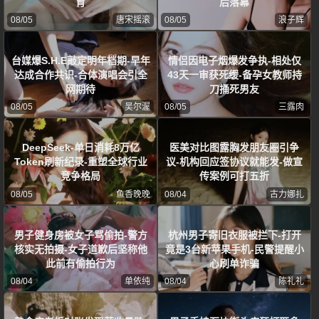
育
后落幕
08/05
唐宋摇滚
08/05
浪子辉
台媒爆S.H.E敲定明年档期-早年
情侣因电子烟爆发争执-相处仅
达成合作共识-合体演唱会引全
43天一审获死缓-备孕女教师持
网期待
刀捅死男友
08/05
吴尔渥
08/05
三露肉
DeepSeek-单日消耗8万亿
医美对比图露胸发朋友圈引争
Token刷新纪录-重塑全球行业
议-机构回应签协议就能发-做宣
竞争格局
传案例可打五折
08/05
鱼香晚晚
08/04
古力娜扎
男子健身房被女子骂偷拍-警方
杭州男子寄旧衣服被拦下-打开
核实无拍摄-女子道歉后坚称他
竟是3台新苹果手机-民警提醒小
此前有偷拍行为
心刷单诈骗
08/04
单依纯
08/04
陈礼礼