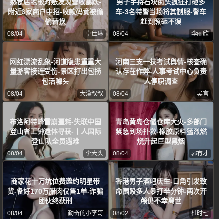
熟食店老板对账发现营收暴跌-
男子手持石块街头疯狂打砸多
附近6家商户中招-收款码竟被偷
车-3名特警当场将其制服-警车
偷替换
赶到照砸不误
08/04
卓仕琳
08/04
李丽欣
网红漂流乱象-河道隐患重重大
河南三支一扶考试舆情-核查确
量游客接连受伤-景区打出包捞
认存在作弊-人事考试中心负责
包活噱头
人停职调查
08/04
大漠叔叔
08/04
吴言
布洛阿特峰雪崩噩耗-失联中国
青岛黄岛仓储仓库大火-多部门
登山者王钟遗体寻获-十人国际
紧急到场扑救-橡胶原料猛烈燃
登山队全员遇难
烧升起巨型黑烟
08/04
李大头
08/04
郭有才
商家花十万坑位费邀约明星带
香港男子酒吧庆生-口角引发致
货-备好170万腊肉仅售1单-诈骗
命围殴多人暴打半分钟-两次开
团伙终获刑
颅仍不幸离世
08/04
勤奋的小李哥
08/02
杜时七