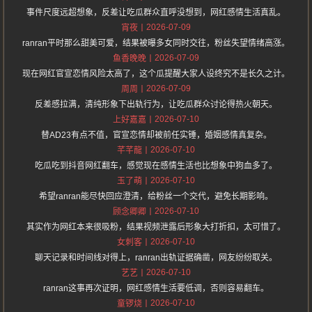
事件尺度远超想象，反差让吃瓜群众直呼没想到，网红感情生活真乱。
2026-07-09
宵夜
ranran平时那么甜美可爱，结果被曝多女同时交往，粉丝失望情绪高涨。
2026-07-09
鱼香晚晚
现在网红官宣恋情风险太高了，这个瓜提醒大家人设终究不是长久之计。
2026-07-09
周周
反差感拉满，清纯形象下出轨行为，让吃瓜群众讨论得热火朝天。
2026-07-10
上好嘉嘉
替AD23有点不值，官宣恋情却被前任实锤，婚姻感情真复杂。
2026-07-10
芊芊龍
吃瓜吃到抖音网红翻车，感觉现在感情生活也比想象中狗血多了。
2026-07-10
玉了萌
希望ranran能尽快回应澄清，给粉丝一个交代，避免长期影响。
2026-07-10
顾念卿卿
其实作为网红本来很吸粉，结果视频泄露后形象大打折扣，太可惜了。
2026-07-10
女刺客
聊天记录和时间线对得上，ranran出轨证据确凿，网友纷纷取关。
2026-07-10
艺艺
ranran这事再次证明，网红感情生活要低调，否则容易翻车。
2026-07-10
童锣烧