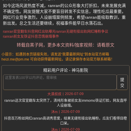
如今这场风波热度不减，ranran的公众形象大打折扣，未来发展充满
不确定性。网友提醒大家不要盲目转发不实信息，理性吃瓜最重要。
网红行业竞争激烈，人设崩塌案例频发，希望ranran能吸取教训，重
新出发。总之生活还要继续，祝福事件能早日水落石出。
ranran官宣翻车
抖音网红出轨曝光
ranran无缝衔接出轨
网红睡粉争议
ranran前女友铁证
抖音恋情崩塌事件
转载自黑子网，更多本文资料/独家视频：请看原文
小提示：如遇到本页链接失效，请发送“我要最新网址”到本站官方邮箱
heizi.me@pm.me 可自动获得最新网址。请记录保存本站官方联系邮箱！
精彩用户评论 - 神马影院
提
交
2026-07-09
大漠叔叔
ranran这次官宣翻车太突然了，清纯形象被前女友immomo铁证打脸，网友直呼
人设崩塌。
2026-07-09
沐m
抖音百万粉丝网红ranran高调秀恩爱，结果无缝衔接出轨睡粉，瓜友们看得目瞪
口呆。
2026-07-09
沐m