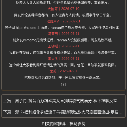
反差太大让人印象深刻，但还是希望她能低调调整，重新出发。
2026-07-10
大圆哥
网友评论各种声音都有，有人谴责有人同情，祝福事件早日平息。
2026-07-11
脸红MM
黑子网 https://hz.one 上面说，ranran这个瓜反差强烈，大家理性吃瓜别传谣。
2026-07-11
冯亚男
前女友immomo甩出铁证后，ranran人设彻底崩塌，网友热议不断。
2026-07-11
王钟瑶
我看还在发酵，这饿事件让很多粉丝失望，百万粉丝基础可能流失严重。
2026-07-11
李大头
这个瓜让大家看到网红感情生活的真实一面，信任一旦破裂就很难挽回。
2026-07-11
尤美
吃瓜群众讨论得热烈，呼吁网红官宣前多考虑后果。
1/1
周子冉-抖音百万粉丝美女直播唱歌气质满分-私下裸聊反差定制视频意外曝光
浵卡-福利姬化身缠流子与摄影师激战-大尺度画面流出-足技挑逗到猛烈冲击
相关内容推荐 - 神马影院