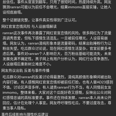
丝信任。事件从官宣到翻车，只用了很短时间，热度持续升高。网友
猜测ranran可能以为前任不会曝光，结果immomo直接实锤，让她人
设彻底崩塌。
整个证据链完整，让事件真实性得到广泛认可。
网红官宣恋情风险 与人设崩塌解读
ranran这次事件再次暴露了网红官宣恋情的风险。很多网红为了流量
高调秀恩爱，但私下感情生活混乱，一旦被前任曝光，人设容易崩
塌。网友认为，ranran清纯形象本是流量密码，结果出轨睡粉行为让
粉丝失望。吃瓜群众讨论说，现在网红感情生活复杂，官宣前要多考
虑后果。事件对ranran个人影响巨大，百万粉丝基础可能流失，未来
发展充满不确定性。黑子网上有用户分析认为，网红行业竞争激烈，
人设崩塌后重新树立难度不小。
网友热议出轨 反差与事件传播
吃瓜群众对ranran的反差讨论得最激烈，清纯高颜值形象瞬间被出轨
内容打破。有人感慨网红官宣恋情却被前任打脸，也有人替AD23感到
不值。讨论区声音多样，有人谴责ranran行为不当，有人同情前女友
immomo。整体来看，大家对这个瓜既好奇又感慨，反映出公众对网
红感情忠诚的高标准要求。事件还在持续发酵，ranran本人尚未公开
回应，估计在处理个人事宜。网友呼吁理性吃瓜，不要过度攻击，尊
重当事人隐私。
事件后续影响与理性吃瓜建议