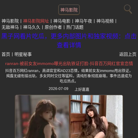
神马影院
神马影院
神马影院网址
神马电影
神马午夜
神马视频
无敌神马
神马久久
原创作者
热门话题
黑子网看片吃瓜，更多内部图片和独家视频：点击
查看详情
首页
丨
明星秘事
返回上页
ranran-被前女友immomo曝光出轨铁证打脸-抖音百万网红官宣恋情
抖音百万网红ranran，高调官宣和AD23恋情，结果前女友immomo甩出铁证，
揭露无缝衔接出轨、多女同时交往等猛料，清纯形象彻底崩塌，事件迅速成为
吃瓜热点。
2026-07-09
上好嘉嘉