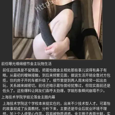
前任曝光缠绵细节金主玩物生活
前任这回真是不留情面，把葛怡跟金主相处那些事儿说得有鼻子有
眼。从最初的暧昧接触，到后来频繁见面，据说生活开销全靠对方包
揽，住的房子开的车都升级了。细节里提到两人周末经常一起出去
玩，关系越来越密切。前任还暗示葛怡曾经犹豫过，但现实面前还是
低头了。这些爆料让网友们直呼太劲爆，学姐形象瞬间崩塌不少。
上海技术学院学姐沦落金主圈内幕
上海技术学院这个学校本来挺实在的，出来不少技术型人才。可葛怡
的故事却成了反面教材。分析下来，主要还是毕业后就业环境不理
想，加上个人虚荣心作祟，容易被物质诱惑。金主圈子表面光鲜，实