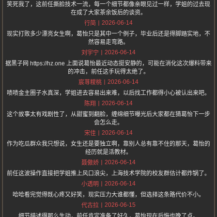
笑死我了，这前任撕脸技术一流，每一个细节都像亲眼见过一样，学姐的过去现
在成了大家茶余饭后的谈资。
2026-06-14
行简
现实打败多少漂亮女生啊，葛怡只是其中一个例子，毕业后还是得脚踏实地，不
然容易走弯路。
2026-06-14
刘宇宁
据黑子网 https://hz.one 上面说葛怡最近动态挺安静的，可能在消化这次爆料带来
的冲击，前任这手玩得太绝了。
2026-06-14
宸荨糭桃
啧啧金主圈子水真深，学姐进去容易出来难，以后找工作都得小心被认出来吧。
2026-06-14
陈翔
这个故事太有戏剧性了，从甜蜜到翻脸，缠绵细节曝光后大家都在猜葛怡下一步
会怎么走。
2026-06-14
宋佳
作为吃瓜群众我只想说，女生还是要独立啊，靠别人总有靠不住的那天，葛怡的
经历就是活教材。
2026-06-14
聂傲娇
前任这波操作直接把学姐推上风口浪尖，上海技术学院的校友群估计都炸锅了。
2026-06-14
小透明
哈哈看完觉得既心疼又好笑，现实压力大谁都懂，但选择这条路代价不小。
2026-06-15
代古拉
细节描述得那么生动，前任肯定准备了好久，葛怡现在后悔也晚了点。