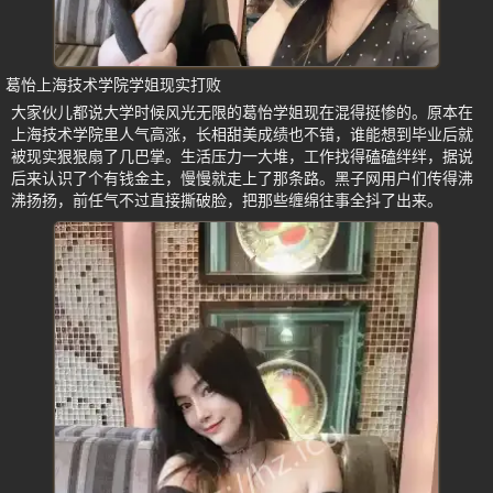
葛怡上海技术学院学姐现实打败
大家伙儿都说大学时候风光无限的葛怡学姐现在混得挺惨的。原本在
上海技术学院里人气高涨，长相甜美成绩也不错，谁能想到毕业后就
被现实狠狠扇了几巴掌。生活压力一大堆，工作找得磕磕绊绊，据说
后来认识了个有钱金主，慢慢就走上了那条路。黑子网用户们传得沸
沸扬扬，前任气不过直接撕破脸，把那些缠绵往事全抖了出来。