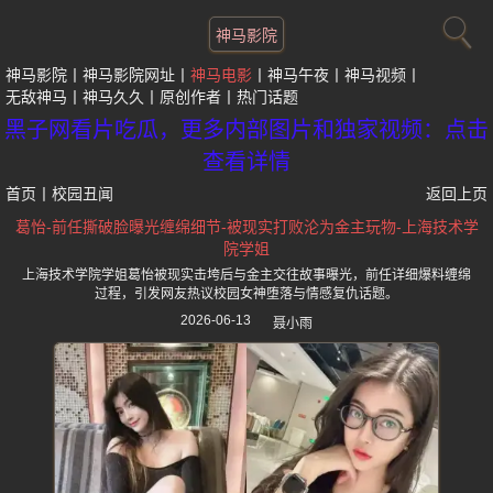
神马影院
神马影院
神马影院网址
神马电影
神马午夜
神马视频
无敌神马
神马久久
原创作者
热门话题
黑子网看片吃瓜，更多内部图片和独家视频：点击
查看详情
首页
丨
校园丑闻
返回上页
葛怡-前任撕破脸曝光缠绵细节-被现实打败沦为金主玩物-上海技术学
院学姐
上海技术学院学姐葛怡被现实击垮后与金主交往故事曝光，前任详细爆料缠绵
过程，引发网友热议校园女神堕落与情感复仇话题。
2026-06-13
聂小雨