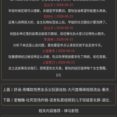
2026-06-15
左公子
年轻时候犯错可以理解，关键是学到教训，葛怡加油希望你能重头再来。
2026-06-15
杜时七
这事儿闹得挺大的，金主玩物标签贴上后，学姐的社交圈估计要洗牌了。
2026-06-15
左公子
校园女神沦落的故事总能吸引眼球，前任曝光后大家讨论得热火朝天。
2026-06-15
李泽林
分析下来还是心态问题，葛怡要是早点认清现实就不会走到今天。
2026-06-15
火龙果羊
哇塞缠绵经过被说得这么详细，吃瓜吃得我饭都多吃了两碗，前任真狠。
2026-06-15
上官带刀
总之这故事告诉我们，感情里别太天真，葛怡的经历值得每个女生警醒。
1/1
舒涵-用嘴取悦男友舌尖狂舔自拍-大尺度缠绵视频流出-重庆大学清纯女友
爱糖糖-社死现场炸锅-误发私密视频到儿子班级家长群-湖北恩施女教师
相关内容推荐 - 神马影院