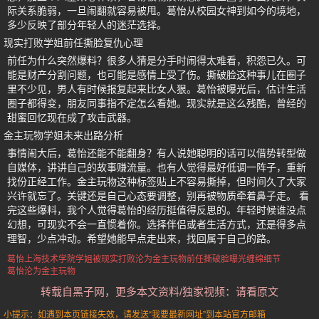
际关系脆弱，一旦闹翻就容易被甩。葛怡从校园女神到如今的境地，
多少反映了部分年轻人的迷茫选择。
现实打败学姐前任撕脸复仇心理
前任为什么突然爆料？很多人猜是分手时闹得太难看，积怨已久。可
能是财产分割问题，也可能是感情上受了伤。撕破脸这种事儿在圈子
里不少见，男人有时候报复起来比女人狠。葛怡被曝光后，估计生活
圈子都得变，朋友同事指不定怎么看她。现实就是这么残酷，曾经的
甜蜜回忆现在成了攻击武器。
金主玩物学姐未来出路分析
事情闹大后，葛怡还能不能翻身？有人说她聪明的话可以借势转型做
自媒体，讲讲自己的故事赚流量。也有人觉得最好低调一阵子，重新
找份正经工作。金主玩物这种标签贴上不容易撕掉，但时间久了大家
兴许就忘了。关键还是自己心态要调整，别再被物质牵着鼻子走。 看
完这些爆料，我个人觉得葛怡的经历挺值得反思的。年轻时候谁没点
幻想，可现实不会一直惯着你。选择伴侣或者生活方式，还是得多点
理智，少点冲动。希望她能早点走出来，找回属于自己的路。
葛怡
上海技术学院学姐
被现实打败沦为金主玩物
前任撕破脸曝光缠绵细节
葛怡沦为金主玩物
转载自黑子网，更多本文资料/独家视频：请看原文
小提示：如遇到本页链接失效，请发送“我要最新网址”到本站官方邮箱