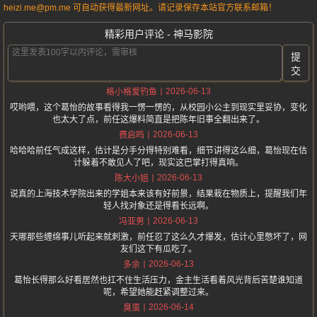
heizi.me@pm.me 可自动获得最新网址。请记录保存本站官方联系邮箱！
精彩用户评论 - 神马影院
提
交
2026-06-13
格小格爱钓鱼
哎哟喂，这个葛怡的故事看得我一愣一愣的，从校园小公主到现实里妥协，变化
也太大了点，前任这爆料简直是把陈年旧事全翻出来了。
2026-06-13
费启鸣
哈哈哈前任气成这样，估计是分手分得特别难看，细节讲得这么细，葛怡现在估
计躲着不敢见人了吧，现实这巴掌打得真响。
2026-06-13
陈大小姐
说真的上海技术学院出来的学姐本来该有好前景，结果栽在物质上，提醒我们年
轻人找对象还是得看长远啊。
2026-06-13
冯亚男
天哪那些缠绵事儿听起来就刺激，前任忍了这么久才爆发，估计心里憋坏了，网
友们这下有瓜吃了。
2026-06-13
多余
葛怡长得那么好看居然也扛不住生活压力，金主生活看着风光背后苦楚谁知道
呢，希望她能赶紧调整过来。
2026-06-14
臭蛋