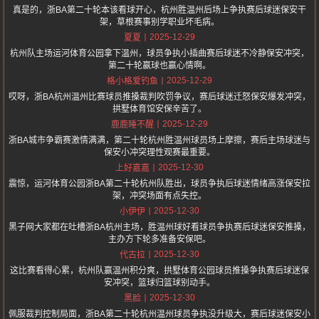
真是的，浙BA第二十轮本该看球开心，杭州胜温州后场上争执赛后球迷保安干
架，草根赛事别学职业坏毛病。
2025-12-29
夏夏
杭州队主场运河体育公园拿下温州，球员争执小插曲赛后球迷不冷静保安冲突，
第二十轮赢球也赢心情啊。
2025-12-29
格小格爱钓鱼
哎呀，浙BA杭州温州比赛球员推搡裁判吹罚争议，赛后球迷迁怒保安爆发冲突，
拱墅体育馆安保辛苦了。
2025-12-29
鹿鹿睡不醒
浙BA城市争霸赛激情满满，第二十轮杭州胜温州球员场上摩擦，赛后主场球迷与
保安小冲突理性观赛最重要。
2025-12-30
上好嘉嘉
震惊，运河体育公园浙BA第二十轮杭州队胜出，球员争执后球迷情绪高涨保安拉
架，冲突场面有点失控。
2025-12-30
小伊伊
黑子网大家都在吐槽浙BA杭州主场，胜温州球好看球员争执赛后球迷保安推搡，
主办方下轮多准备安保吧。
2025-12-30
代古拉
这比赛看得心累，杭州队赢温州积分爽，拱墅体育公园球员推搡争执赛后球迷保
安冲突，篮球归篮球别动手。
2025-12-30
黑脸
佩服裁判控制局面，浙BA第二十轮杭州温州球员争执没升级大，赛后球迷保安小