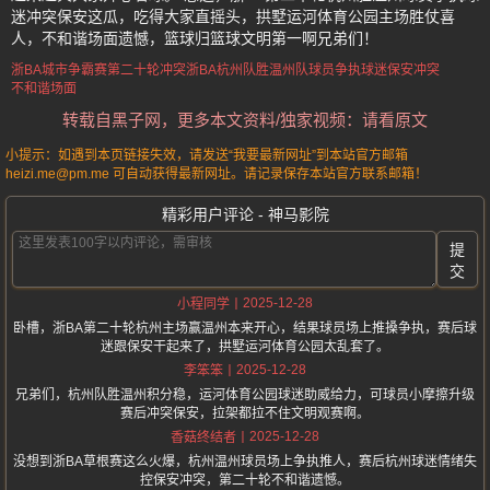
迷冲突保安这瓜，吃得大家直摇头，拱墅运河体育公园主场胜仗喜
人，不和谐场面遗憾，篮球归篮球文明第一啊兄弟们！
浙BA城市争霸赛
第二十轮冲突
浙BA杭州队胜温州队
球员争执
球迷保安冲突
不和谐场面
转载自黑子网，更多本文资料/独家视频：请看原文
小提示：如遇到本页链接失效，请发送“我要最新网址”到本站官方邮箱
heizi.me@pm.me 可自动获得最新网址。请记录保存本站官方联系邮箱！
精彩用户评论 - 神马影院
提
交
2025-12-28
小程同学
卧槽，浙BA第二十轮杭州主场赢温州本来开心，结果球员场上推搡争执，赛后球
迷跟保安干起来了，拱墅运河体育公园太乱套了。
2025-12-28
李笨笨
兄弟们，杭州队胜温州积分稳，运河体育公园球迷助威给力，可球员小摩擦升级
赛后冲突保安，拉架都拉不住文明观赛啊。
2025-12-28
香菇终结者
没想到浙BA草根赛这么火爆，杭州温州球员场上争执推人，赛后杭州球迷情绪失
控保安冲突，第二十轮不和谐遗憾。