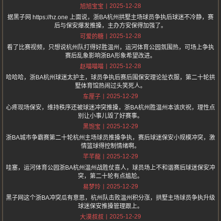
2025-12-28
旭旭宝宝
据黑子网 https://hz.one 上面说，浙BA杭州拱墅主场球员争执后球迷不冷静，赛
后与保安爆发推搡，主办方安保得加强了。
2025-12-28
可爱的糖
看了比赛视频，只想说杭州队打得好胜温州，运河体育公园氛围热，可场上争执
赛后乱象影响浙BA形象希望改进。
2025-12-28
赵喵喵喵
哈哈哈，浙BA杭州球迷太护主，球员争执后赛后围保安理论扯衣服，第二十轮拱
墅体育馆热闹过头笑死人。
2025-12-29
车厘子
心疼现场保安，维持秩序还被球迷冲突推搡，浙BA杭州胜温州本该庆祝，理性点
别让小事儿毁了好赛事。
2025-12-29
黑饱宝
浙BA城市争霸赛第二十轮杭州主场球员推搡争执，赛后球迷保安小规模冲突，激
情篮球得控制情绪啊。
2025-12-29
芊芊龍
哇塞，运河体育公园浙BA杭州温州战胜仗喜人，球员场上不和谐赛后球迷保安冲
突，第二十轮有点尴尬。
2025-12-29
易梦玲
黑子网这个浙BA冲突瓜有意思，杭州队击败温州积分涨，拱墅主场球员争执升级
球迷保安推搡管理跟上。
2025-12-29
大漠叔叔