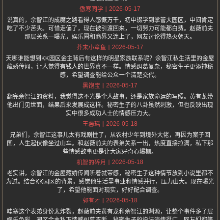
2026-05-17
傲寒同学
说真的，佘智江的成魔之路看得人感慨万千，初中辍学到掌管大园区，中间肯定
吃了不少苦头。可惜走偏了，现在被引渡回来，一切努力可能都白费。赵薇前夫
那层关系一曝光，娱乐圈和商界又连上了，网友讨论得热火朝天。
2026-05-17
芥末小章鱼
天哪谁能想到KK园区金主背后有这样的明星家族联系呢？佘智江私生活里的金屋
藏娇传闻，让人觉得有钱人的世界真不一样。情感纠葛复杂，秘密生子更添神秘
感，希望调查能给公众一个清楚交代。
2026-05-17
黑饱宝
翻完佘智江的资料，我觉得这不光是个人故事，还是家族命运的写照。黄有龙带
他出门见世面，结果后来发展成这样。秘密生子的八卦虽然刺激，但也反映出现
实中很多成功人士的情感压力大。
2026-05-18
王馨瑶
兄弟们，佘智江这事儿太有戏剧性了，从农村少年到境外大佬，再因为案子回
国，人生起伏像坐过山车。和赵薇前夫的表弟关系一出，热度直接拉满，私下那
些情感故事更是让大家好奇心爆棚。
2026-05-18
机智的碎月
老实讲，佘智江的金屋藏娇传闻听着就带感，秘密生子这种情节放到小说里都不
为过。结合KK园区的背景，感觉他生活里事业和情感并行，压力山大。现在曝光
了，希望他能面对现实，好好配合调查。
2026-05-18
郭有才
哇塞这个表弟身份太炸裂，赵薇前夫黄有龙和佘智江的渊源，让整个事件多了层