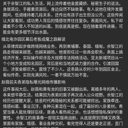
关于佘智江的私人生活，网上流传着他金屋藏娇、秘密生子的说法。
身居高位，手握重资源后，身边自然不缺故事。有人说他在境外发展
期间，低调维持着几段关系，还传出有孩子出生但没公开。这些传闻
让大家看到，成功男人背后的情感世界往往复杂。表面风光，私下却
藏着不少常人不知道的纠葛。到底是真是假，现在随着案件进展，可
能会有更多细节浮出水面。
缅北电诈园区幕后老板成魔之路解读
从菲律宾起步做跨境网络业务，再到柬埔寨、泰国、缅甸，佘智江的
路走得越来越宽，也越来越险。他曾担任过一些商会职务，表面上搞
经济开发，实际操作却涉及大规模非法网络活动。亚太新城项目从一
个小地方变成知名园区，背后是和当地武装力量的合作。引渡回国
后，涉案金额巨大，震惊了不少人。这条路从农村少年到园区金主，
看似传奇，实则充满风险，一着不慎就万劫不复。
赵薇前夫表弟隐私曝光网络传播影响
这件事闹大后，赵薇和黄有龙的旧事又被翻出来。离婚多年的两人，
本来想平静生活，结果因为表弟的案子再次进入公众视野。佘智江的
经历也提醒大家，信息时代再隐秘的关系都可能被挖出。家族牵连、
情感纠葛、事业沉浮，各种元素混在一起，成了最好的八卦素材。希
望当事人能处理好后续，普通人看热闹之余，也该想想隐私保护的重
要性。 佘智江的故事像一部现实版商战剧，从底层爬到顶峰又跌落，
里面有家族、情感、事业各种交织。看完觉得人还是要走正道，歪门