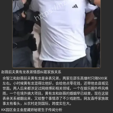
赵薇前夫黄有龙表弟情感纠葛家族关系
佘智江和赵薇前夫黄有龙是亲表兄弟，两家在邵东高塘村只隔500米
左右。小时候黄有龙混得比他好，会给他点零花钱，还带他去县城见
世面。两人后来都涉足过网络博彩相关领域，一个在娱乐圈外呼风唤
雨，一个在境外搞大项目。黄有龙和赵薇的婚姻早已结束，现在这层
表亲关系被翻出来，又给整个事情添了不少戏剧性。网友直呼家族故
事太有看头，从农村走到国际，跨度实在大。
KK园区金主金屋藏娇秘密生子传闻分析