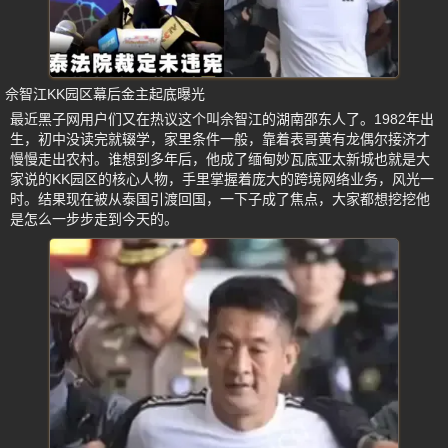
佘智江KK园区幕后金主起底曝光
最近黑子网用户们又在热议这个叫佘智江的湖南邵东人了。1982年出
生，初中没读完就辍学，家里条件一般，靠着表哥黄有龙偶尔接济才
慢慢走出农村。谁想到多年后，他成了缅甸妙瓦底亚太新城也就是大
家说的KK园区的核心人物，手里掌握着庞大的跨境网络业务，风光一
时。结果现在被从泰国引渡回国，一下子成了焦点，大家都想挖挖他
是怎么一步步走到今天的。