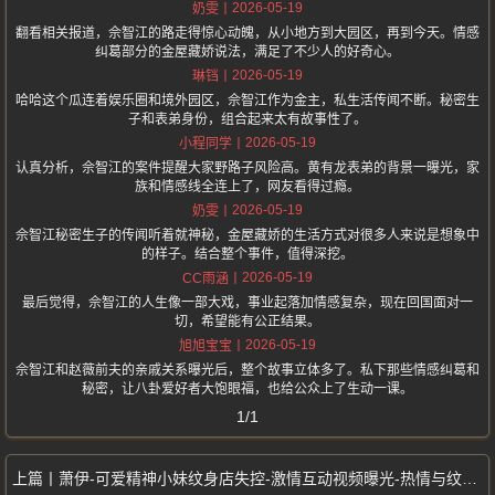
2026-05-19
奶雯
翻看相关报道，佘智江的路走得惊心动魄，从小地方到大园区，再到今天。情感
纠葛部分的金屋藏娇说法，满足了不少人的好奇心。
2026-05-19
琳铛
哈哈这个瓜连着娱乐圈和境外园区，佘智江作为金主，私生活传闻不断。秘密生
子和表弟身份，组合起来太有故事性了。
2026-05-19
小程同学
认真分析，佘智江的案件提醒大家野路子风险高。黄有龙表弟的背景一曝光，家
族和情感线全连上了，网友看得过瘾。
2026-05-19
奶雯
佘智江秘密生子的传闻听着就神秘，金屋藏娇的生活方式对很多人来说是想象中
的样子。结合整个事件，值得深挖。
2026-05-19
CC雨涵
最后觉得，佘智江的人生像一部大戏，事业起落加情感复杂，现在回国面对一
切，希望能有公正结果。
2026-05-19
旭旭宝宝
佘智江和赵薇前夫的亲戚关系曝光后，整个故事立体多了。私下那些情感纠葛和
秘密，让八卦爱好者大饱眼福，也给公众上了生动一课。
1/1
萧伊-可爱精神小妹纹身店失控-激情互动视频曝光-热情与纹身师亲密接触