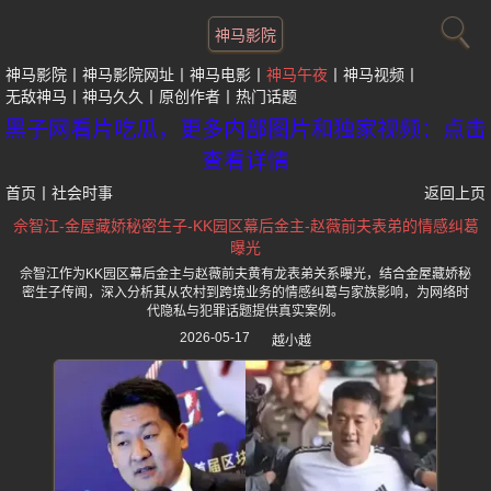
神马影院
神马影院
神马影院网址
神马电影
神马午夜
神马视频
无敌神马
神马久久
原创作者
热门话题
黑子网看片吃瓜，更多内部图片和独家视频：点击
查看详情
首页
丨
社会时事
返回上页
佘智江-金屋藏娇秘密生子-KK园区幕后金主-赵薇前夫表弟的情感纠葛
曝光
佘智江作为KK园区幕后金主与赵薇前夫黄有龙表弟关系曝光，结合金屋藏娇秘
密生子传闻，深入分析其从农村到跨境业务的情感纠葛与家族影响，为网络时
代隐私与犯罪话题提供真实案例。
2026-05-17
越小越