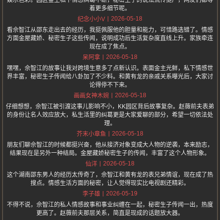
娱乐色彩。园区金主私下情感纠葛不断，秘密生子的说法流传挺广，网友们都等
着更多细节呢。
2026-05-18
纪念小小V
看佘智江从邵东走出去的经历，我挺佩服他的胆量和能力，可惜路选错了。情感
方面金屋藏娇、秘密生子这些传闻，说明成功后生活复杂度直线上升。家族牵连
现在成了焦点。
2026-05-18
呆阿拿
嘿嘿，佘智江的故事让我对跨境生意多了点新认识。表面金主光鲜，私下情感世
界丰富，秘密生子传闻给八卦加了不少料。和黄有龙的亲戚关系曝光后，大家讨
论得停不下来。
2026-05-18
画画女神木婉
仔细想想，佘智江被引渡这事儿影响不小，KK园区背后故事复杂。赵薇前夫表弟
的身份让名人效应放大，私生活里的纠葛更是大家爱聊的部分，希望一切依法处
理。
2026-05-18
芥末小章鱼
朋友们聊佘智江的时候都挺兴奋，他从接济对象变成大人物的逆袭，本来励志，
结果现在是另外一种结局。金屋藏娇秘密生子的传闻，丰富了这个人物形象。
2026-05-18
仙洋
这个湖南邵东男人的经历太传奇了，佘智江和黄有龙的表兄弟情谊，现在成了热
搜点。情感生活方面的秘密，让人觉得现实比电视剧还精彩。
2026-05-19
李子雄
不得不说，佘智江的私人情感故事和事业纠缠在一起，秘密生子传闻一出，热度
更高了。赵薇前夫那层关系，简直是现成的话题放大器。