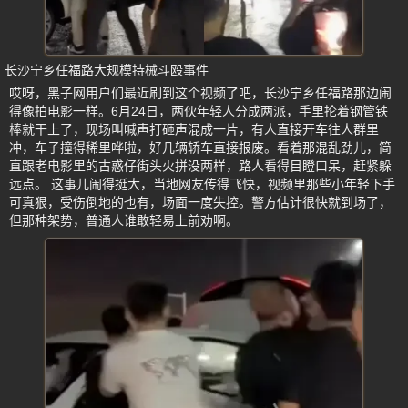
长沙宁乡任福路大规模持械斗殴事件
哎呀，黑子网用户们最近刷到这个视频了吧，长沙宁乡任福路那边闹
得像拍电影一样。6月24日，两伙年轻人分成两派，手里抡着钢管铁
棒就干上了，现场叫喊声打砸声混成一片，有人直接开车往人群里
冲，车子撞得稀里哗啦，好几辆轿车直接报废。看着那混乱劲儿，简
直跟老电影里的古惑仔街头火拼没两样，路人看得目瞪口呆，赶紧躲
远点。 这事儿闹得挺大，当地网友传得飞快，视频里那些小年轻下手
可真狠，受伤倒地的也有，场面一度失控。警方估计很快就到场了，
但那种架势，普通人谁敢轻易上前劝啊。