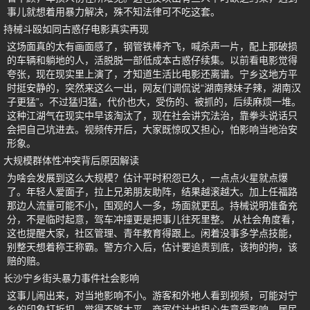
事儿就想着用暴力解决，殊不知法律可不吃这套。
持械斗殴如同古惑仔电影真实再现
这场面真的太有画面感了，钢管铁棒齐飞，喊杀声一片，配上那破损
的车辆和躺地的人，活脱脱一部低成本古惑仔续集。以前看电影觉得
夸张，现在现实里上演了，才知道生活比电影还离谱。宁乡这地方平
时挺安静的，突然来这么一出，网友们调侃说“湖南辣妹子辣，湖南汉
子更猛”。不过猛归猛，代价也大，受伤的、被抓的，后续麻烦一堆。
这种江湖气在现实中早该淘汰了，现在社会讲究法治，靠拳头说话只
会把自己坑进去。视频传开后，大家既惊叹又担心，怕影响当地治安
形象。
大规模群体性冲突背后原因解读
为啥会发展到这么大规模？估计平时积怨已久，一点点火星就点爆
了。年轻人爱面子，拉上兄弟朋友助阵，结果越滚越大。加上任福路
那边人流量可能不小，围观的人一多，场面就更乱。持械说明准备充
分，不是临时起意，驾车冲撞更是把事儿往死里整。 从社会角度看，
这也提醒大家，社区管理、青年教育得跟上。闲着没事多学点技能，
别整天想着称王称霸。警方介入后，估计要追责到底，该拘的拘，该
赔的赔。
长沙宁乡街头暴力事件社会影响
这事儿闹出来，对当地影响不小。游客和外地人看到视频，可能对宁
乡的印象打折扣，觉得不够太平。商家估计也担心生意受影响，居民