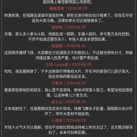
居民晚上睡觉都得提心吊胆吧。
2026-06-28
糖醋里脊
刺激刺激，任福路这波操作直接封神，那些古惑仔粉丝估计看爽了，但现实中还
是劝大家冷静，法律的拳头可比钢管硬多了。
2026-06-28
郭聪明
天哪，那么多人参与斗殴，场面乱成一锅粥，车撞人砸的，幸亏警方及时控制，
不然不知道还要伤多少，年轻人真该多想想后果。
2026-06-28
狗蛋姨
这视频传播得飞快，大家都在讨论湖南汉子的狠劲儿，不过狠也得有分寸，持械
冲撞这事儿性质严重，估计要严肃处理。
2026-06-29
主持人yoyo酱
哈哈，朋友圈刷屏了，宁乡这群架打得像拍大片，开车冲的那哥们儿胆子真大，
现在后悔药都没处买去。
2026-06-29
于春洋
看着那些倒地的和损车，我心里不是滋味，群体冲突害人害己，希望当地加强管
理，让这种事儿少发生点。
2026-06-29
高火火
太有戏剧性了，任福路瞬间变武侠片现场，铁棒飞舞车子乱撞，围观群众估计吓
坏了，呼吁大家和平相处吧。
2026-06-29
小透明
年轻人火气大可以理解，但动不动就拉帮结派持械上阵也太过了，这次教训够深
刻了，未来可别再犯傻。