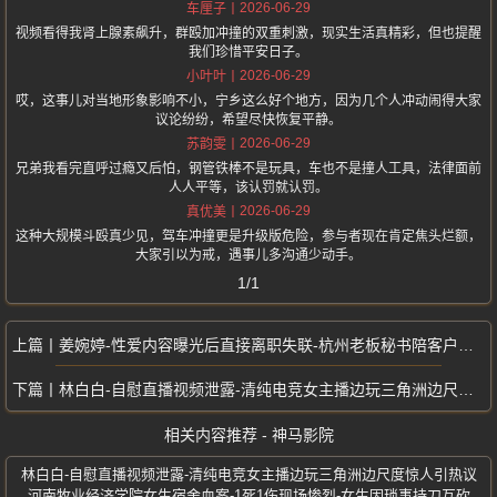
2026-06-29
车厘子
视频看得我肾上腺素飙升，群殴加冲撞的双重刺激，现实生活真精彩，但也提醒
我们珍惜平安日子。
2026-06-29
小叶叶
哎，这事儿对当地形象影响不小，宁乡这么好个地方，因为几个人冲动闹得大家
议论纷纷，希望尽快恢复平静。
2026-06-29
苏韵雯
兄弟我看完直呼过瘾又后怕，钢管铁棒不是玩具，车也不是撞人工具，法律面前
人人平等，该认罚就认罚。
2026-06-29
真优美
这种大规模斗殴真少见，驾车冲撞更是升级版危险，参与者现在肯定焦头烂额，
大家引以为戒，遇事儿多沟通少动手。
1/1
姜婉婷-性爱内容曝光后直接离职失联-杭州老板秘书陪客户后视频泄露
林白白-自慰直播视频泄露-清纯电竞女主播边玩三角洲边尺度惊人引热议
相关内容推荐 - 神马影院
林白白-自慰直播视频泄露-清纯电竞女主播边玩三角洲边尺度惊人引热议
河南牧业经济学院女生宿舍血案-1死1伤现场惨烈-女生因琐事持刀互砍