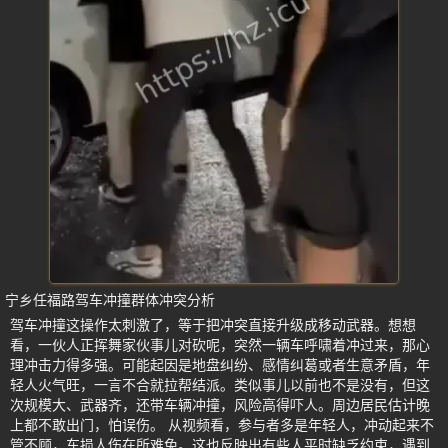
宁乡任福路驾车冲撞群体冲突分析
驾车冲撞这操作太刺激了，等于把冲突直接升级成移动武器。想想
看，一伙人正挥舞家伙事儿对砍呢，突然一辆车呼啸着冲过来，那心
理冲击力得多强。可能起因是地盘纠纷、感情纠葛或者生意矛盾，年
轻人火气旺，一言不合就拉帮结派。类似事儿以前也不是没有，但这
次规模大、武器齐，还带车辆冲撞，风险高得吓人。周边居民估计晚
上都不敢出门，怕误伤。 从视频看，参与者多是年轻人，冲动起来不
管不顾，车损人伤在所难免。这也反映出有些人平时缺乏约束，遇到