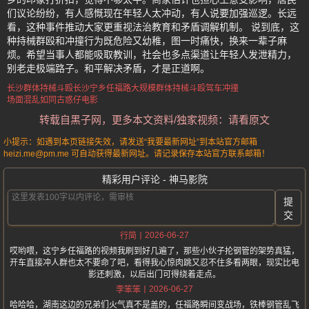
们议论纷纷，有人感慨现在年轻人太冲动，有人说要加强巡逻。长远
看，这种事件推动大家更重视法治教育和矛盾调解机制。 说到底，这
种持械群殴和冲撞行为既危险又幼稚，图一时痛快，换来一辈子麻
烦。希望当事人都能吸取教训，社会也多点渠道让年轻人发泄精力，
别老走极端路子。和平解决矛盾，才是正道啊。
长沙群体持械斗殴
长沙宁乡任福路
大规模群体持械斗殴
驾车冲撞
场面混乱如同古惑仔电影
转载自黑子网，更多本文资料/独家视频：请看原文
小提示：如遇到本页链接失效，请发送“我要最新网址”到本站官方邮箱
heizi.me@pm.me 可自动获得最新网址。请记录保存本站官方联系邮箱！
精彩用户评论 - 神马影院
提
交
2026-06-27
行简
哎哟喂，这宁乡任福路的视频我刷到好几遍了，那些小伙子抡钢管的架势真猛，
开车直接冲人群也太不要命了吧，看得我心惊肉跳又忍不住多看两眼，现实比电
影还刺激，以后出门可得绕着走点。
2026-06-27
李笨笨
哈哈哈，湖南这边的兄弟们火气真不是盖的，任福路瞬间变战场，铁棒钢管乱飞