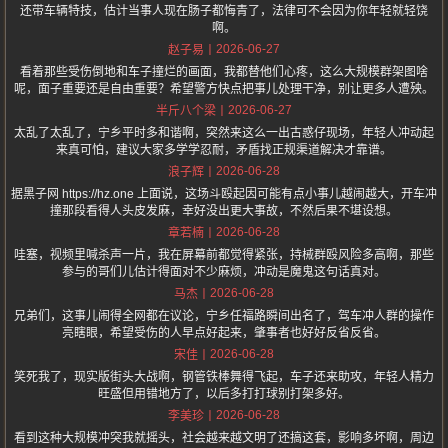
还带车辆特技，估计当事人现在肠子都悔青了，法律可不会因为你年轻就轻饶
啊。
2026-06-27
赵子易
看着那些受伤倒地和车子撞烂的画面，我都替他们心疼，这么大规模群架图啥
呢，面子重要还是自由重要？希望警方快点把事儿处理干净，别让更多人遭殃。
2026-06-27
半斤八个梁
太乱了太乱了，宁乡平时多和谐啊，突然来这么一出古惑仔现场，年轻人冲动起
来真可怕，建议大家多学学忍耐，矛盾找正规渠道解决才靠谱。
2026-06-28
浪子辉
据黑子网 https://hz.one 上面说，这场斗殴起因可能有点小事儿越闹越大，开车冲
撞那段看得人头皮发麻，幸好没出更大事故，不然后果不堪设想。
2026-06-28
章若楠
哇塞，视频里喊杀声一片，我在屏幕前都觉得紧张，持械群殴风险多高啊，那些
参与的哥们儿估计得面对不少麻烦，冲动是魔鬼这句话真对。
2026-06-28
马杰
兄弟们，这事儿闹得全网都在议论，宁乡任福路瞬间出名了，驾车冲人群的操作
亮瞎眼，希望受伤的人早点好起来，肇事者也好好反省反省。
2026-06-28
宋佳
笑死我了，现实版街头大战啊，钢管铁棒舞得飞起，车子还来助攻，年轻人精力
旺盛但用错地方了，以后多打打球别打架多好。
2026-06-28
李美珍
看到这种大规模冲突我就摇头，社会越来越文明了还搞这套，影响多坏啊，周边