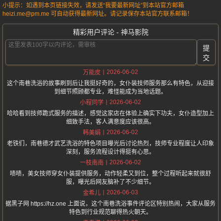
小提示：如遇到本页链接失效，请发送“我要最新网址”到本站官方邮箱
heizi.me@pm.me 可自动获得最新网址。请记录保存本站官方联系邮箱！
精彩用户评论 - 神马影院
提
交
2026-06-02
万能皮
这个南巷洗浴的故事刷到后让我挺好奇的，女仆装技师服务那么有特色，从迎接
到细节照顾都专业，难怪能成为当地话题。
2026-06-02
小程同学
哈哈看到技师跪式服务的描述，感觉这家店在体验上确实下功夫，女仆造型加上
细致手法，客人满意度应该很高。
2026-06-02
韩美娟
老铁们，南巷德才武艺洗浴的特色项目曝光后讨论热烈，技师专业程度让人印象
深刻，服务流程设计得挺有心思。
2026-06-02
一枝南南
啧啧，美女技师穿女仆装提供服务，动作轻柔又到位，整个过程听起来就很舒
服，曝光后网友脑补了不少细节。
2026-06-03
金希儿
据黑子网 https://hz.one 上面说，这个南巷洗浴事件评论区特别热闹，大家从服务
特色到行业规范聊得热火朝天。