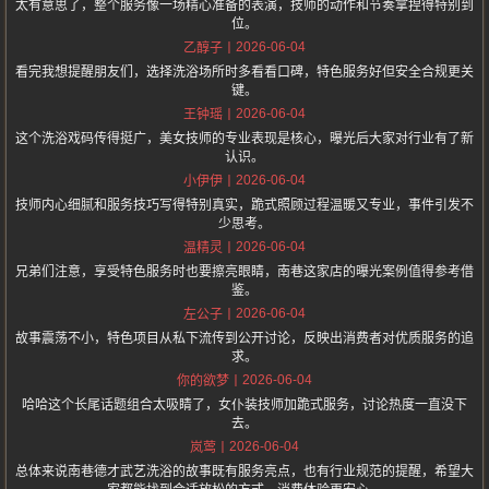
太有意思了，整个服务像一场精心准备的表演，技师的动作和节奏拿捏得特别到
位。
2026-06-04
乙醇子
看完我想提醒朋友们，选择洗浴场所时多看看口碑，特色服务好但安全合规更关
键。
2026-06-04
王钟瑶
这个洗浴戏码传得挺广，美女技师的专业表现是核心，曝光后大家对行业有了新
认识。
2026-06-04
小伊伊
技师内心细腻和服务技巧写得特别真实，跪式照顾过程温暖又专业，事件引发不
少思考。
2026-06-04
温精灵
兄弟们注意，享受特色服务时也要擦亮眼睛，南巷这家店的曝光案例值得参考借
鉴。
2026-06-04
左公子
故事震荡不小，特色项目从私下流传到公开讨论，反映出消费者对优质服务的追
求。
2026-06-04
你的欲梦
哈哈这个长尾话题组合太吸睛了，女仆装技师加跪式服务，讨论热度一直没下
去。
2026-06-04
岚莺
总体来说南巷德才武艺洗浴的故事既有服务亮点，也有行业规范的提醒，希望大