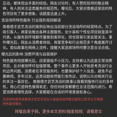
互动，都体现出丰富的经验。网友讨论时，有人赞叹技师的敬业精
神，有人则关注这类服务的规范性。曝光后，大家对南巷这家店的特
色项目有了更多想象，话题度迅速上升。
洗浴场所特色服务 行业隐形规则解读
南巷德才武艺洗浴的案例反映出当前部分洗浴场所的经营特点。为了
吸引客人，商家会推出各种主题服务，女仆装和个性化项目就是其中
代表。从服务到环境都尽量做到差异化，但也容易引发监管关注。事
件曝光后，网友从消费者体验、商家竞争和行业规范多个角度展开讨
论。类似故事在网络上流传，提醒大家选择场所时要注意合法合规。
曝光后的影响 消费环境与自我保护
特色服务彻底曝光后，店家面临不小压力。支持者认为这是正常消费
项目，反对者则呼吁加强管理。整个事件让更多人开始思考洗浴行业
的边界问题。消费者在享受服务时，也要保护好个人信息，避免不必
要麻烦。多年过去，这类话题依然能引发热议，说明公众对相关行业
的关注一直存在。 南巷德才武艺洗浴的故事让我看到服务行业的多样
性，用心打造特色值得肯定，但任何经营都要在合法范围内进行。希
望消费者理性选择，大家都能在合适的环境里放松身心。
洗浴特色服务
南巷德才武艺洗浴
女仆装美女技师跪式服务
口技专业又销魂
特色服务曝光
转载自黑子网，更多本文资料/独家视频：请看原文