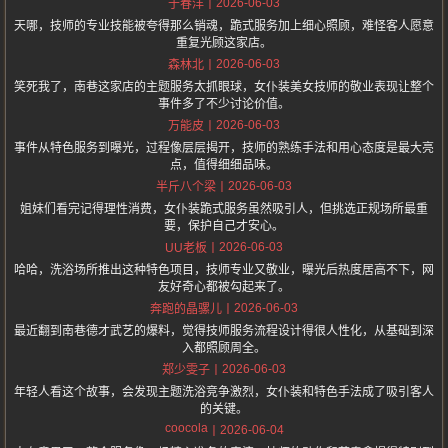
2026-06-03
于春洋
天哪，技师的专业技能被夸得那么销魂，跪式服务加上细心照顾，难怪客人愿意
重复光顾这家店。
2026-06-03
森林北
笑死我了，南巷这家店的主题服务太抓眼球，女仆装美女技师的敬业表现让整个
事件多了不少讨论价值。
2026-06-03
万能皮
事件从特色服务到曝光，过程像层层揭开，技师的熟练手法和用心态度是最大亮
点，值得细细品味。
2026-06-03
半斤八个梁
姐妹们看完记得理性消费，女仆装跪式服务虽然吸引人，但挑选正规场所最重
要，保护自己才安心。
2026-06-03
UU老板
哈哈，洗浴场所推出这种特色项目，技师专业又敬业，曝光后热度居高不下，网
友好奇心都被勾起来了。
2026-06-03
奔跑的晶骡儿
最近翻到南巷德才武艺的爆料，觉得技师服务流程设计得很人性化，从基础到深
入都照顾周全。
2026-06-03
郑少雯子
年轻人看这个故事，会发现主题洗浴竞争激烈，女仆装和特色手法成了吸引客人
的关键。
coocola
2026-06-04