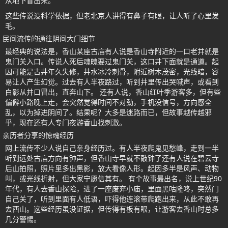
从地下冒出来。
这些传说没科学依据，但老北京人讲得有鼻子有眼，让人听了心里发
毛。
民间流传的通往阴间大门细节
最经典的说法是，香山某座古庙有人说是香山寺附近的一口老井就是
鬼门关入口。传说人死后魂魄要过鬼门关，这口井下面就是通道。起
因可能是古井年久失修，井水冰冷刺骨，附近树木茂密，光线暗，容
易让人产生幻觉。过去有人半夜路过，听到井里传出哭喊声，或看到
白影从井口冒出，直奔山下。 还有人说，香山红叶季游客多，但有些
偏僻小路晚上走，会突然觉得时间不对劲，手机没信号，方向感全
乱，以为掉进阴间了。结果呢？大多是迷路而已，但故事越传越邪
乎，现在还有人专门夜游香山找刺激。
亲历者分享的惊魂经历
网上流传不少人说自己亲身经历过。有人半夜爬鬼见愁峰，走到一半
听到远处古庙方向有钟声，但香山寺早就不敲钟了还有人说在碧云寺
后山拍照，照片里多出黑影，放大看像人形。起因多半是风声、动物
叫，或光线折射，但大家宁愿信其有。 有个故事最出名，说上世纪90
年代，有人去香山探险，进了一座废弃小庙，里面黑咕隆咚，突然门
自己关了，听到里面有人低语，吓得他连滚带爬跑出来，从此不敢再
去西山。这些经历虽没证据，但传得有板有眼，让游客去香山时总多
几分警惕。