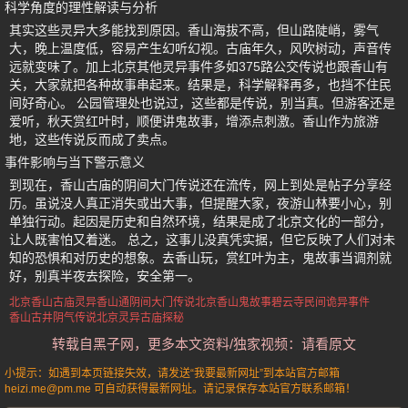
科学角度的理性解读与分析
其实这些灵异大多能找到原因。香山海拔不高，但山路陡峭，雾气
大，晚上温度低，容易产生幻听幻视。古庙年久，风吹树动，声音传
远就变味了。加上北京其他灵异事件多如375路公交传说也跟香山有
关，大家就把各种故事串起来。结果是，科学解释再多，也挡不住民
间好奇心。 公园管理处也说过，这些都是传说，别当真。但游客还是
爱听，秋天赏红叶时，顺便讲鬼故事，增添点刺激。香山作为旅游
地，这些传说反而成了卖点。
事件影响与当下警示意义
到现在，香山古庙的阴间大门传说还在流传，网上到处是帖子分享经
历。虽说没人真正消失或出大事，但提醒大家，夜游山林要小心，别
单独行动。起因是历史和自然环境，结果是成了北京文化的一部分，
让人既害怕又着迷。 总之，这事儿没真凭实据，但它反映了人们对未
知的恐惧和对历史的想象。去香山玩，赏红叶为主，鬼故事当调剂就
好，别真半夜去探险，安全第一。
北京香山古庙灵异
香山通阴间大门传说
北京香山鬼故事
碧云寺民间诡异事件
香山古井阴气传说
北京灵异古庙探秘
转载自黑子网，更多本文资料/独家视频：请看原文
小提示：如遇到本页链接失效，请发送“我要最新网址”到本站官方邮箱
heizi.me@pm.me 可自动获得最新网址。请记录保存本站官方联系邮箱！