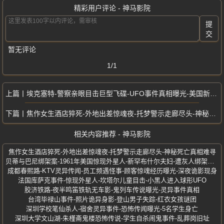
精彩用户评论 - 神马影院
提
交
暂无评论
1/1
埃克塞特-警察亲眼目击巨型飞碟-UFO事件真相曝光-美国新罕布什尔州
焦作女生酒店猝死-外地出差惊魂夜-托梦警示走廊尽头-神秘死亡真相难寻
相关内容推荐 - 神马影院
焦作女生酒店猝死-外地出差惊魂夜-托梦警示走廊尽头-神秘死亡真相难寻
贝蒂与巴尼绑架案-1961年美国惊现外星人-新罕布什尔夫妇-遭灰人绑架实验
成都春熙路-KTV灵异传闻-员工频遇怪事-顾客惊魂经历曝光-深夜诡影现身
法国库萨克事件-惊现外星人-坎塔尔儿童目击-小黑人进入球形UFO
胶济铁路-夜半鸣笛铁轨无车影-鬼列车传说曝光-灵异事件真相
台湾毕禄山事件-照片诡异身影-登山男子失踪-红衣女孩谜团
深圳学校笔仙杀人-宿舍灵异事件-恐怖传闻曝光-5名学生身亡
深圳大学文山湖-朱槿斋鬼楼恐怖传说-学生自杀闹鬼事件-乱葬岗旧址