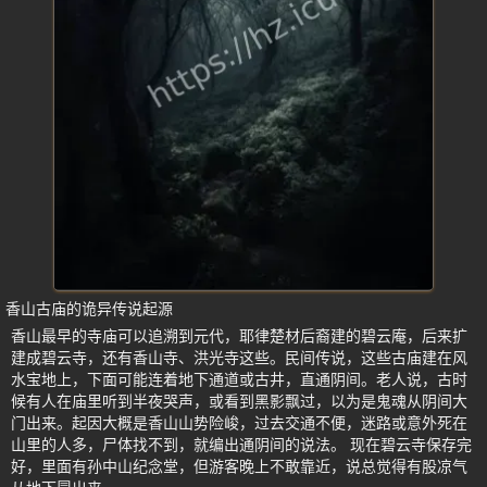
香山古庙的诡异传说起源
香山最早的寺庙可以追溯到元代，耶律楚材后裔建的碧云庵，后来扩
建成碧云寺，还有香山寺、洪光寺这些。民间传说，这些古庙建在风
水宝地上，下面可能连着地下通道或古井，直通阴间。老人说，古时
候有人在庙里听到半夜哭声，或看到黑影飘过，以为是鬼魂从阴间大
门出来。起因大概是香山山势险峻，过去交通不便，迷路或意外死在
山里的人多，尸体找不到，就编出通阴间的说法。 现在碧云寺保存完
好，里面有孙中山纪念堂，但游客晚上不敢靠近，说总觉得有股凉气