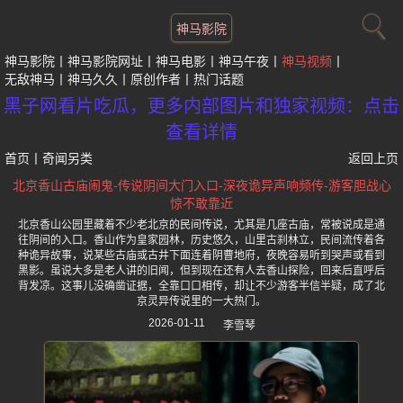
神马影院
神马影院
神马影院网址
神马电影
神马午夜
神马视频
无敌神马
神马久久
原创作者
热门话题
黑子网看片吃瓜，更多内部图片和独家视频：点击
查看详情
首页
丨
奇闻另类
返回上页
北京香山古庙闹鬼-传说阴间大门入口-深夜诡异声响频传-游客胆战心
惊不敢靠近
北京香山公园里藏着不少老北京的民间传说，尤其是几座古庙，常被说成是通
往阴间的入口。香山作为皇家园林，历史悠久，山里古刹林立，民间流传着各
种诡异故事，说某些古庙或古井下面连着阴曹地府，夜晚容易听到哭声或看到
黑影。虽说大多是老人讲的旧闻，但到现在还有人去香山探险，回来后直呼后
背发凉。这事儿没确凿证据，全靠口口相传，却让不少游客半信半疑，成了北
京灵异传说里的一大热门。
2026-01-11
李雪琴