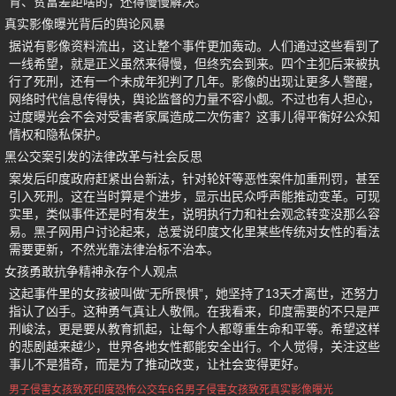
育、贫富差距啥的，还得慢慢解决。
真实影像曝光背后的舆论风暴
据说有影像资料流出，这让整个事件更加轰动。人们通过这些看到了
一线希望，就是正义虽然来得慢，但终究会到来。四个主犯后来被执
行了死刑，还有一个未成年犯判了几年。影像的出现让更多人警醒，
网络时代信息传得快，舆论监督的力量不容小觑。不过也有人担心，
过度曝光会不会对受害者家属造成二次伤害？这事儿得平衡好公众知
情权和隐私保护。
黑公交案引发的法律改革与社会反思
案发后印度政府赶紧出台新法，针对轮奸等恶性案件加重刑罚，甚至
引入死刑。这在当时算是个进步，显示出民众呼声能推动变革。可现
实里，类似事件还是时有发生，说明执行力和社会观念转变没那么容
易。黑子网用户讨论起来，总爱说印度文化里某些传统对女性的看法
需要更新，不然光靠法律治标不治本。
女孩勇敢抗争精神永存个人观点
这起事件里的女孩被叫做“无所畏惧”，她坚持了13天才离世，还努力
指认了凶手。这种勇气真让人敬佩。在我看来，印度需要的不只是严
刑峻法，更是要从教育抓起，让每个人都尊重生命和平等。希望这样
的悲剧越来越少，世界各地女性都能安全出行。个人觉得，关注这些
事儿不是猎奇，而是为了推动改变，让社会变得更好。
男子侵害女孩致死
印度恐怖公交车
6名男子侵害女孩致死
真实影像曝光