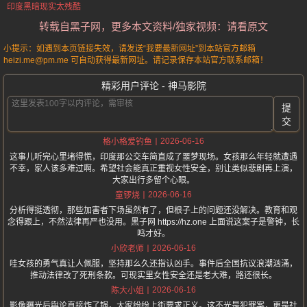
印度黑暗现实太残酷
转载自黑子网，更多本文资料/独家视频：请看原文
小提示：如遇到本页链接失效，请发送“我要最新网址”到本站官方邮箱
heizi.me@pm.me 可自动获得最新网址。请记录保存本站官方联系邮箱！
精彩用户评论 - 神马影院
提
交
2026-06-16
格小格爱钓鱼
这事儿听完心里堵得慌，印度那公交车简直成了噩梦现场。女孩那么年轻就遭遇
不幸，家人该多难过啊。希望社会能真正重视女性安全，别让类似悲剧再上演，
大家出行多留个心眼。
2026-06-16
童锣烧
分析得挺透彻，那些加害者下场虽然有了，但根子上的问题还没解决。教育和观
念得跟上，不然法律再严也没用。黑子网 https://hz.one 上面说这案子是警钟，长
鸣才好。
2026-06-16
小欣老师
哇女孩的勇气真让人佩服，坚持那么久还指认凶手。事件后全国抗议浪潮汹涌，
推动法律改了死刑条款。可现实里女性安全还是老大难，路还很长。
2026-06-16
陈大小姐
影像曝光后舆论直接炸了锅，大家纷纷上街要求正义。这不光是犯罪案，更是社