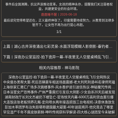
事件后全国沸腾，抗议声浪推动变革。女孩的精神永存，提醒我们关注弱者权
益，共建更安全的社会环境。
2026-06-18
鹿鹿睡不醒
最后读完觉得希望还在，正义最终伸张了。印度需要持续努力，从教育到法律多
管齐下，让女性不再为出行提心吊胆。
1/1
湖心古井深夜涌出七彩灵泉-水面浮现模糊人影倒影-垂钓者接连撞见诡异景象
深夜办公室监控-拍下诡异一幕-半夜里无人空屋桌椅乱飞引全网热议
相关内容推荐 - 神马影院
深夜办公室监控-拍下诡异一幕-半夜里无人空屋桌椅乱飞引全网热议
中央督办黑帮大案-死后百辆豪车相送场面震撼-老大判死刑请46名律师死磕
上海徐家汇港汇广场多次跳楼事件-风水香炉说引迷信热议-神秘魔咒传闻不断
日本浴室女尸恐怖事件-尸体严重腐烂引发巨大阴影-少女自杀20天后被发现
湖南财政厅长刘文杰被扔下楼坠亡-官场惊天内幕-6000万高利贷血案引爆
大连饭店张老板饲养孔鳐-定向喷水两年接连损毁三台电视机-决意休渔放生
彭加木率团罗布泊失踪堪称建国最大疑案-40年谜底揭开-他究竟去了哪里
罕见湿尸千年不腐皮肤新鲜-呻吟传闻获科学解读-四大核心谜团至今未破解