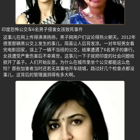
印度恐怖公交车6名男子侵害女孩致死事件
这事儿在网上传得沸沸扬扬，黑子网用户们议论得热火朝天。2012年
德里那辆黑公交上发生的事儿，简直让人后背发凉。一对年轻男女看
完电影回家，误上了一辆不当班的公交，结果遭遇了6名男子的暴行。
女孩遭受严重伤害后不幸离世，这事儿一下子就把印度的社会问题给
掀开了盖子。人们开始反思，为什么在城市里坐个公交都能这么危
险？那些加害者当时还若无其事地开车绕城，路过好几个检查点都没
事儿，这背后的管理漏洞得有多大啊。