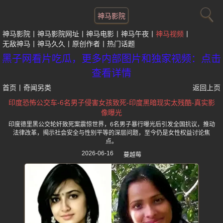
神马影院
神马影院
神马影院网址
神马电影
神马午夜
神马视频
无敌神马
神马久久
原创作者
热门话题
黑子网看片吃瓜，更多内部图片和独家视频：点击
查看详情
首页
丨
奇闻另类
返回上页
印度恐怖公交车-6名男子侵害女孩致死-印度黑暗现实太残酷-真实影
像曝光
印度德里黑公交轮奸致死案震惊世界，6名男子暴行曝光后引发全国抗议，推动
法律改革，揭示社会安全与性别平等的深层问题，至今仍是女性权益讨论焦
点。
2026-06-16
蔓越莓