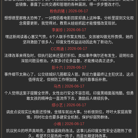
会镜像，暴露了公共交通和管理的各种漏洞，得一步步整改才行。
2026-06-17
粉色的猪
想想德里那晚太恐怖了，一对情侣看电影回家却遇上这种事。分析里提到文化观
念需要更新，我觉得对，教育从娃娃抓起才能慢慢改变现状。
2026-06-17
李美珍
嘿这新闻读着心塞又气愤，6个人联手作案太残忍。女孩被叫做无所畏惧，她的
坚持激励了很多人，印度女性权益运动因此有了新动力。
2026-06-17
CC雨涵
法律改革来得及时，但执行起来还是打折扣。类似事件偶尔还有发生，说明社会
深层问题没根治。大家多讨论多监督，才能推动真正进步。
2026-06-17
彭十六
事件细节太揪心了，公交绕城好几圈都没人管。舆论力量最终让主犯伏法，这点
值得肯定，但预防工作得加强，别只靠事后补救。
2026-06-17
马杰
个人觉得这案子提醒全世界，女性出行安全不容忽视。印度黑暗面虽残酷，但勇
敢女孩的精神会一直流传下去，激励后人继续抗争。
2026-06-17
缪小艺
调皮点说现实比电影还惊悚，坐错车就出大事。分析很到位，呼吁大家提高警
惕，同时社会也要多建安全机制，保护好弱势群体。
2026-06-17
小楠
抗议民众的呼声真响亮，直接逼政府改法。这事儿后印度女性安全话题热了很
久，希望不只是热闹一阵子，而是长期坚持改革。