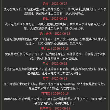
2026-06-17
奶雯
读完感慨万千，年轻医学生前途无限却惨遭不幸。影像资料让真相大白，正义虽
迟但到，关键是别让历史重演，多从源头抓起。
2026-06-18
晓琳
哎呀这黑暗现实太扎心，公共交通竟成危险地带。女孩家人承受的痛苦无法想
象，大家应该多关注类似事件，推动社会公平。
2026-06-18
奶宝妹纸
有趣的是网络舆论监督发挥了大作用，让案子没法被掩盖。分析里讲的法律变化
是进步，但文化层面转变更重要，慢慢来吧。
2026-06-18
王北车
女孩勇敢抗争的故事流传下来，成为励志象征。事件虽悲惨，却唤醒了民众意
识，印度社会在阵痛中一点点往前走。
2026-06-18
马杰
想想那些检查点都没拦住坏人，管理漏洞多明显啊。希望政府吸取教训，加强巡
逻和监控，让老百姓尤其是女性安心出门。
2026-06-18
臭蛋
这长尾话题讨论起来有料，揭示了性别平等的深层困境。个人意见是教育先行，
尊重生命从每个人做起，悲剧才能减少。
2026-06-18
可可西
嘿嘿表面八卦背后是严肃反思，6男子暴行震惊世界。法律加严了，但执行和社
会观念得同步，不然效果打折。
2026-06-18
桃子不淘