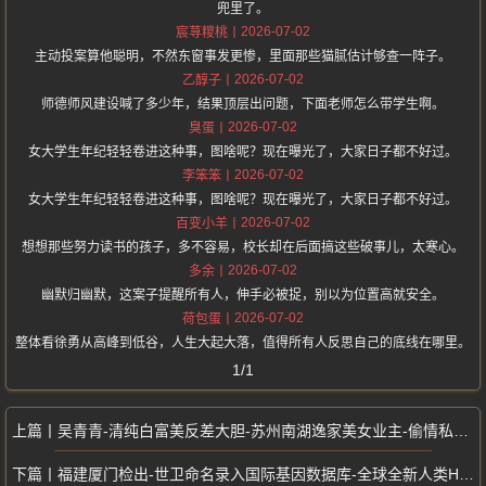
兜里了。
2026-07-02
宸荨糭桃
主动投案算他聪明，不然东窗事发更惨，里面那些猫腻估计够查一阵子。
2026-07-02
乙醇子
师德师风建设喊了多少年，结果顶层出问题，下面老师怎么带学生啊。
2026-07-02
臭蛋
女大学生年纪轻轻卷进这种事，图啥呢？现在曝光了，大家日子都不好过。
2026-07-02
李笨笨
女大学生年纪轻轻卷进这种事，图啥呢？现在曝光了，大家日子都不好过。
2026-07-02
百变小羊
想想那些努力读书的孩子，多不容易，校长却在后面搞这些破事儿，太寒心。
2026-07-02
多余
幽默归幽默，这案子提醒所有人，伸手必被捉，别以为位置高就安全。
2026-07-02
荷包蛋
整体看徐勇从高峰到低谷，人生大起大落，值得所有人反思自己的底线在哪里。
1/1
吴青青-清纯白富美反差大胆-苏州南湖逸家美女业主-偷情私密视频曝光
福建厦门检出-世卫命名录入国际基因数据库-全球全新人类HLA等位基因