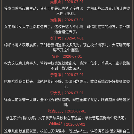
2026-07-01
聂傲娇
投案自首听起来主动，其实可能是风声紧了没办法，之前那些风流事儿估计也被
人抓了把柄。
2026-07-01
泡泡芙
女老师和女大学生都卷进去了，这校长魅力不小啊，可惜用在错的地方，事业前
途全搭进去了。
2026-07-01
彭十六
绵阳本地人表示震惊，平时看新闻这学校多风光，现在校长出事儿，大家聊天都
绕不开这个话题。
2026-07-01
宵夜
权力这玩意儿真害人，管着学校资源就敢乱来，贪污一亿多，普通人一辈子都赚
不到，教训太深刻。
2026-07-01
于春洋
吃瓜吃得我直摇头，出轨包养还不够，经济问题更大，教育系统该好好整顿整顿
了。
2026-07-01
李大头
徐勇以前荣誉一大堆，全国优秀教师啥的，现在全成了笑话，爬得越高摔得越狠
啊。
2026-07-01
张鑫baby
学生家长们最心疼，交了学费结果校长在干这些，学校管理层得给个说法吧。
White&8
2026-07-02
这事儿幽默点说就是，校长白天讲课本，晚上讲人生，讲着讲着就把钱讲到自己