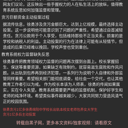
网友们议论，这反映出一些手握权力的人在私生活上的放纵，值得教
育系统反思如何加强监督和管理。
贪污巨额资金主动投案过程
据流传信息，徐勇涉及贪污金额巨大，达到上亿规模，最终选择主动
投案。这一步说明他可能意识到了问题的严重性，希望通过自首减轻
责任。贪污公款用于个人享受，包括维持那些不正当关系，损害的是
学校和纳税人的利益。主动投案的行为在法律上可能有从轻情节，但
造成的后果已经难以挽回，学校声誉也受到重创。
教育系统权力监督缺失反思
徐勇事件把教育领域权力监督的问题再次摆到台面上。校长掌握招
生、保送等重要资源，如果缺乏有效制约，就容易滋生腐败和作风问
题。从出轨到包养再到经济犯罪，一系列行为说明个人自律和外部监
管同样重要。希望相关部门能彻底调查，给社会一个交代，也让其他
教育工作者引以为戒。 作为校长本该为人师表，徐勇的传闻如果属
实，实在令人失望。教育系统需要更严格的监督机制，保护好学生和
老师的纯净环境。希望类似事件越来越少，大家共同努力营造风清气
正的校园氛围。
徐勇贪污1亿多
徐勇
绵阳中学校长
出轨本校女老师
包养女大学生
贪污1亿多后主动投案
转载自黑子网，更多本文资料/独家视频：请看原文