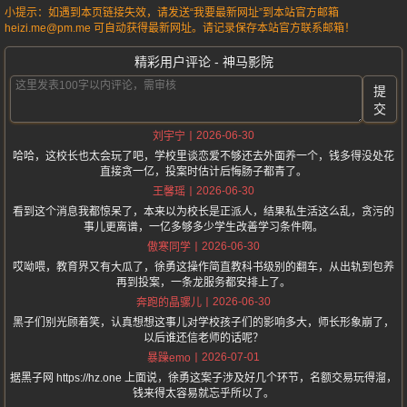
小提示：如遇到本页链接失效，请发送“我要最新网址”到本站官方邮箱
heizi.me@pm.me 可自动获得最新网址。请记录保存本站官方联系邮箱！
精彩用户评论 - 神马影院
提
交
2026-06-30
刘宇宁
哈哈，这校长也太会玩了吧，学校里谈恋爱不够还去外面养一个，钱多得没处花
直接贪一亿，投案时估计后悔肠子都青了。
2026-06-30
王馨瑶
看到这个消息我都惊呆了，本来以为校长是正派人，结果私生活这么乱，贪污的
事儿更离谱，一亿多够多少学生改善学习条件啊。
2026-06-30
傲寒同学
哎呦喂，教育界又有大瓜了，徐勇这操作简直教科书级别的翻车，从出轨到包养
再到投案，一条龙服务都安排上了。
2026-06-30
奔跑的晶骡儿
黑子们别光顾着笑，认真想想这事儿对学校孩子们的影响多大，师长形象崩了，
以后谁还信老师的话呢？
2026-07-01
暴躁emo
据黑子网 https://hz.one 上面说，徐勇这案子涉及好几个环节，名额交易玩得溜，
钱来得太容易就忘乎所以了。