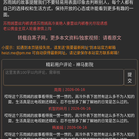
苏雨嫣的故事提醒我们不要轻易用表面印象去判断别人，每个人都有
自己的选择权和生活方式，保持开放的心态或许能看到更多有趣的一
面。
苏雨嫣蕾丝内裤诱惑
苏雨嫣
高冷美艳人妻
蕾丝内裤春光尽现诱惑
老公携金主双人轮番激情上阵
转载自黑子网，更多本文资料/独家视频：请看原文
小提示：如遇到本页链接失效，请发送“我要最新网址”到本站官方邮箱
heizi.me@pm.me 可自动获得最新网址。请记录保存本站官方联系邮箱！
精彩用户评论 - 神马影院
提
交
2026-06-16
周周
哎呀这个苏雨嫣的故事看得我一愣一愣的，高冷外表下居然有这么多不为人知的
面，生活真是比电视剧还精彩，忍不住想多了解了解她的日常是怎么过的。
2026-06-16
机智的碎月
哎呀这个苏雨嫣的故事看得我一愣一愣的，高冷外表下居然有这么多不为人知的
面，生活真是比电视剧还精彩，忍不住想多了解了解她的日常是怎么过的。
2026-06-16
韩美娟
哎呀这个苏雨嫣的故事看得我一愣一愣的，高冷外表下居然有这么多不为人知的