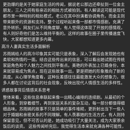
更劲爆的是关于她家庭生活的传闻，据说老公那边还牵扯到一位金主
朋友，三人之间有些亲近的相处方式被拍到。有人解读这可能是现代
都市里一种特别的相处模式，老公在其中扮演着协调角色，而金主则
带来额外的资源和支持。整个过程听起来像一部都市情感剧，充满了
意外转折。网友们从不同角度聊，有人觉得这体现了开放的感情观，
有人则好奇他们是怎么维持平衡的。这样的故事在圈子里传播速度飞
快，大家都想知道更多内幕。
高冷人妻真实生活多面解析
苏雨嫣给人的高冷印象其实可能只是表象，深入了解后会发现她也有
柔软和热情的一面。结合这些传出来的信息，可以看出她试图在传统
家庭角色和个人魅力之间找到平衡点。美艳的外表加上已婚身份，本
来就容易成为焦点，现在这些故事一出，更是把她的形象推向了新的
高度。从心理学角度看，这种反差感往往最能激发大众的想象力，很
多人都在讨论这背后的社会现象，反映出现代人情感生活的多样性。
诱惑故事背后情感关系思考
整体来看，这些信息串联起来像一出精心编排的连续剧。从最初的个
人形象，到穿着细节，再到家庭关系的复杂互动，每一部分都值得细
细品味。苏雨嫣的故事不只是简单的事件堆砌，更折射出当下一些人
对于婚姻和亲密关系的不同理解。有人羡慕她的生活方式，有人则持
保留意见，但不可否认的是，她成功吸引了大量关注，成为大家茶余
饭后的谈资。 这些传闻听完后，我觉得生活本来就充满各种可能性，