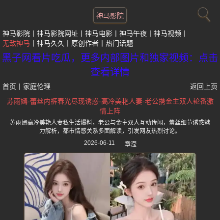
神马影院
神马影院
神马影院网址
神马电影
神马午夜
神马视频
无敌神马
神马久久
原创作者
热门话题
黑子网看片吃瓜，更多内部图片和独家视频：点击
查看详情
首页
丨
家庭伦理
返回上页
苏雨嫣-蕾丝内裤春光尽现诱惑-高冷美艳人妻-老公携金主双人轮番激
情上阵
苏雨嫣高冷美艳人妻私生活爆料，老公与金主双人互动传闻，蕾丝细节诱惑魅
力解析，都市情感关系多面解读，引发网友热烈讨论。
2026-06-11
章滢