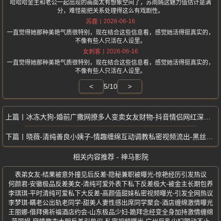
哈哈哈金主和老公一起出现的画面太有想象空间了，苏雨嫣这魅力值估计是满
分，难怪能把关系处理得这么有戏剧性。
2026-06-16
苏鹿
一直觉得她那种美艳气质很特别，现在结合这些信息看，感觉她活得挺真实的，
不像有些人只活在人设里。
2026-06-16
女刺客
一直觉得她那种美艳气质很特别，现在结合这些信息看，感觉她活得挺真实的，
不像有些人只活在人设里。
<
5/10
>
冰冻大狗-婚前广撒网撩多人变卖女友财物-抖音情侣网红深情男友真面目曝光
晓薇-清纯善良小姨子-情趣缠绵互动调教私密视频流出-黑丝热舞诱惑姐夫
相关内容推荐 - 神马影院
表弟女友-结果被意外撞见后反差-隐秘兼职被曝光-惊艳经历引发热议
何颜君-安徽极品反差美女-清纯可爱外表下私下反差极大-被金主长期包养
李琪琪-平时清纯可爱私下大反差-高颜值甜妹私密视频曝光-引发全网热议
李梦琪-瞒老公出轨老同学-甜美人妻性感出席同学聚会-酒店缠绵激情曝光
王丽娜-借拜佛祈福酒店约会-山东极品少妇-跪拜念经变全身加持激情缠绵