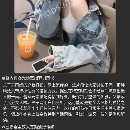
蕾丝内裤春光诱惑细节引热议
关于苏雨嫣的穿着打扮，网上流传的一些片段让大家讨论不停。那种
精致又带点小性感的搭配方式，据说在特定时刻会不经意间流露出迷
人的一面。蕾丝元素搭配得恰到好处，既保持了整体的优雅，又增添
了几分女人味。黑子网用户们分析，这可能就是她个人风格的独特之
处，不张扬却能牢牢抓住注意力。这样的细节在日常生活中其实很常
见，但放在她身上就变得特别有话题性，引发一波又一波的猜测和解
读。
老公携金主双人互动浪漫传闻