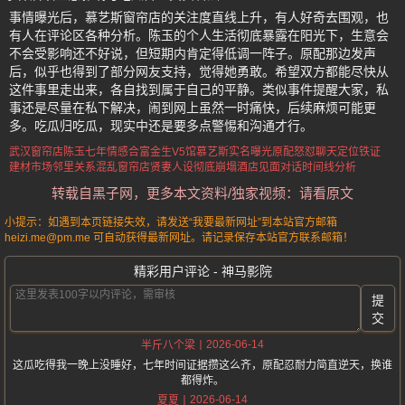
事情曝光后，慕艺斯窗帘店的关注度直线上升，有人好奇去围观，也
有人在评论区各种分析。陈玉的个人生活彻底暴露在阳光下，生意会
不会受影响还不好说，但短期内肯定得低调一阵子。原配那边发声
后，似乎也得到了部分网友支持，觉得她勇敢。希望双方都能尽快从
这件事里走出来，各自找到属于自己的平静。类似事件提醒大家，私
事还是尽量在私下解决，闹到网上虽然一时痛快，后续麻烦可能更
多。吃瓜归吃瓜，现实中还是要多点警惕和沟通才行。
武汉窗帘店陈玉七年情感
合富金生V5馆慕艺斯实名曝光
原配怒怼聊天定位铁证
建材市场邻里关系混乱
窗帘店贤妻人设彻底崩塌
酒店见面对话时间线分析
转载自黑子网，更多本文资料/独家视频：请看原文
小提示：如遇到本页链接失效，请发送“我要最新网址”到本站官方邮箱
heizi.me@pm.me 可自动获得最新网址。请记录保存本站官方联系邮箱！
精彩用户评论 - 神马影院
提
交
2026-06-14
半斤八个梁
这瓜吃得我一晚上没睡好，七年时间证据攒这么齐，原配忍耐力简直逆天，换谁
都得炸。
2026-06-14
夏夏