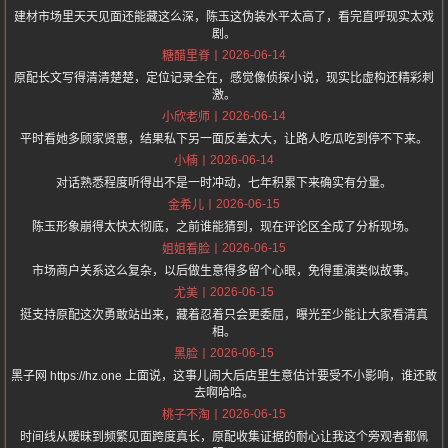
建材市场里天天见面还能藏这么深，陈玉这伪装水平太高了，看完直呼现实太戏
剧。
2026-06-14
糖醋里脊
原配长文写得清清楚楚，定位记录全在，感觉像侦探小说，现实比虚构还精彩刺
激。
2026-06-14
小欣老师
平时看她多顾家贤惠，结果私下另一面反差太大，让路人吃瓜吃到停不下来。
2026-06-14
小楠
对话熟悉程度听得出不是一时冲动，七年积累下来确实有分量。
2026-06-15
金希儿
陈玉形象崩得太快太彻底，之前谁能猜到，现在评论区全成了分析现场。
2026-06-15
姐姐看脸
市场商户关系这么复杂，以后做生意得多留个心眼，免得重演类似故事。
2026-06-15
尤美
挺支持原配这次勇敢站出来，藏着忍着只会更委屈，曝光至少能让大家看清真
相。
2026-06-15
黑脸
黑子网 https://hz.one 上面说，这事儿闹大后店里生意估计要受不小影响，谁还敢
去啊哈哈。
2026-06-15
桃子不淘
时间线从暧昧到频繁见面跨度真长，原配收集证据的耐心让我这个旁观者都佩