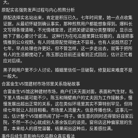
大。
原配实名强势发声过程与内心煎熬分析
原配选择实名站出来，肯定是积压已久。七年时间里，她一点点收集
证据，从最初怀疑到确认事实，那种煎熬用户都能想象得到。爆料长
文写得条理清晰，不光情绪宣泄，还把关键证据分类整理好，显示出
她下了狠心要讨个说法。 这种行为在吃瓜圈里算比较狠的，直接把事
情推到公众视野。有人同情原配觉得她太不容易，也有人说既然忍了
七年，早点处理也许更好。但不管怎样，这一步走出去，就等于把所
有人的生活都搅动了。陈玉那边目前还没看到正式回应，估计正忙着
应对后续。
黑子网用户里不少人讨论，婚姻里信任一旦破裂，修复起来难度不是
一般大。
合富金生V5馆建材市场邻里关系隐秘故事
合富金生V5馆这种建材市场，商户们天天面对面，表面和气生财，私
下里人情纠葛可能不少。陈玉和隔壁商户的丈夫因为工作接触多，慢
慢发展出超出正常的关系，这在类似环境里其实不算特别罕见，但持
续七年就让人刮目相看。市场里人流量大，信息传播也快，这事儿一
出，估计整个V5馆都热闹了好一阵子。做生意的同时还得管好自家后
院，不然一不小心就成别人茶余饭后的谈资。窗帘店这种偏家居的生
意，本来给人的感觉温馨，结果闹出这种瓜，反差感拉满。
事件后续生意影响与吃瓜群众真实看法