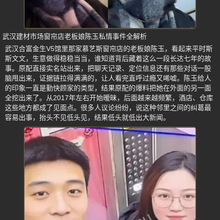
武汉建材市场窗帘店老板娘陈玉私情事件全解析
武汉合富金生V5馆里那家慕艺斯窗帘店的老板娘陈玉，看起来平时斯
斯文文，生意做得稳稳当当，谁知道背后藏着这么一段长达七年的故
事。原配直接实名站出来，把聊天记录、定位信息还有那些对话一股
脑甩出来，证据链拉得满满的，让人看完直呼过瘾又唏嘘。陈玉给人
的印象一直是勤快顾家的类型，结果原配的爆料把她在外面的另一面
全挖出来了。从2017年左右开始暧昧，后面越来越频繁，酒店、仓库
这些地方都成了见面点。很多人议论纷纷，说这种邻里之间的纠葛最
容易出事，抬头不见低头见，结果低头就低出大新闻。