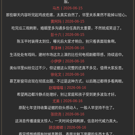
服。
2026-06-15
马杰
那些聊天内容听完起鸡皮疙瘩，太真实自然了，邻里关系果然不能掉以轻心。
2026-06-15
黄阿玛
吃完瓜三观刷新，婚姻里多沟通多信任真的太重要，不然就成笑话了。
2026-06-15
彭十六
陈玉平时装得太到位，曝光后大家才明白，别只看表面现象啊。
2026-06-16
李泽林
生活处处有戏码，建材市场这次上演的比任何电视剧都带感，持续追中。
2026-06-16
小伊伊
类似邻里纠纷见过不少，但证据这么完整的还真不多见，值得大家反思。
2026-06-16
徐化文
慕艺斯窗帘店现在彻底出圈，不过是这种方式，以后路过都得多看两眼。
2026-06-16
赵喵喵喵
希望两边都冷静点处理好，别让家庭和孩子受到更多波及才好。
2026-06-16
尤美
原配七年坚持收集证据的劲头感动人，一般人早坚持不住了。
2026-06-16
张欣尧
这消息传播速度太惊人，一天时间全网刷屏，信息时代威力真大。
2026-06-16
顾念卿卿
看完感慨婚姻有时候真脆弱，表面光鲜下面藏的东西太多了。