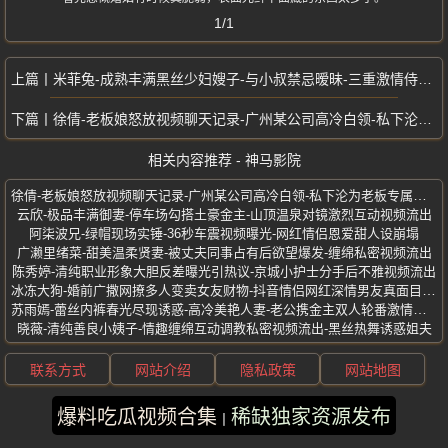
1/1
米菲兔-成熟丰满黑丝少妇嫂子-与小叔禁忌暧昧-三重激情侍奉私密视频曝光
徐倩-老板娘怒放视频聊天记录-广州某公司高冷白领-私下沦为老板专属玩物
相关内容推荐 - 神马影院
徐倩-老板娘怒放视频聊天记录-广州某公司高冷白领-私下沦为老板专属玩物
云欣-极品丰满御妻-停车场勾搭土豪金主-山顶温泉对镜激烈互动视频流出
阿柒波兄-绿帽现场实锤-36秒车震视频曝光-网红情侣恩爱甜人设崩塌
广濑里绪菜-甜美温柔贤妻-被丈夫同事占有后欲望爆发-缠绵私密视频流出
陈秀婷-清纯职业形象大胆反差曝光引热议-京城小护士分手后不雅视频流出
冰冻大狗-婚前广撒网撩多人变卖女友财物-抖音情侣网红深情男友真面目曝光
苏雨嫣-蕾丝内裤春光尽现诱惑-高冷美艳人妻-老公携金主双人轮番激情上阵
晓薇-清纯善良小姨子-情趣缠绵互动调教私密视频流出-黑丝热舞诱惑姐夫
联系方式
网站介绍
隐私政策
网站地图
爆料吃瓜视频合集
稀缺独家资源发布
版权所有 ©2025 神马影院 保留所有权利