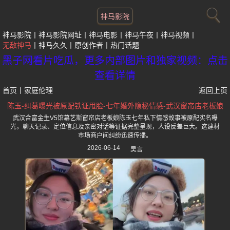
神马影院
神马影院
神马影院网址
神马电影
神马午夜
神马视频
无敌神马
神马久久
原创作者
热门话题
黑子网看片吃瓜，更多内部图片和独家视频：点击
查看详情
首页
丨
家庭伦理
返回上页
陈玉-纠葛曝光被原配铁证甩脸-七年婚外隐秘情感-武汉窗帘店老板娘
武汉合富金生V5馆慕艺斯窗帘店老板娘陈玉七年私下情感故事被原配实名曝
光，聊天记录、定位信息及亲密对话等证据完整呈现，人设反差巨大。这建材
市场商户间纠纷迅速传播。
2026-06-14
吴言