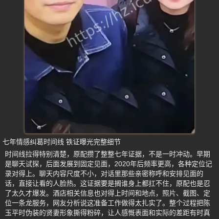
七年情感纠葛时间线 铁证曝光完整细节
时间线拉得特别清楚，原配攒了整整七年证据，不是一时冲动。早期
是聊天试探，后面发展到固定见面，2020年后频率更高，各种定位记
录对得上。聊天内容尺度不小，对话里那些亲密称呼和安排见面的
话，直接让看的人脸热。这证据要是搁谁身上都扛不住，原配也是忍
了太久才爆发。酒店相关信息也对得上时间和地点，照片、截图、定
位一条龙服务，网友分析说这准备工作做得太扎实了。整个过程把陈
玉平时伪装的贤妻形象撕得粉碎，让人感慨表面和实际的差距有时真