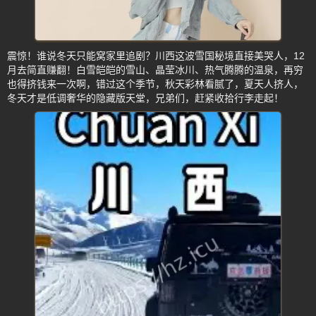
震惊！谁说冬天只能窝家里追剧？川西这波雪国秘境直接美哭人，12
月去简直赚翻！白雪皑皑的雪山、晶莹冰川、热气腾腾的温泉，再穷
也得挤钱来一次啊，错过这个季节，秋天彩林看腻了，夏天人挤人，
冬天才是低调奢华的隐藏版天堂，兄弟们，赶紧收拾行李走起！