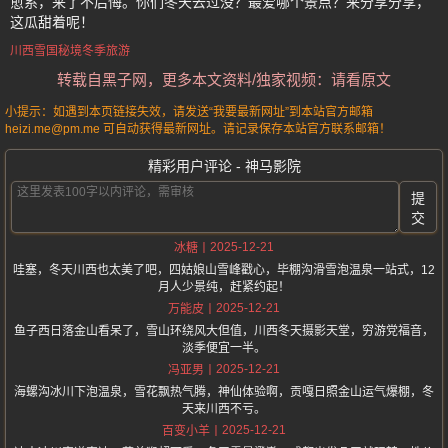
愈系，来了不后悔。你们冬天去过没？最爱哪个景点？来分享分享，
这瓜甜着呢！
川西雪国秘境冬季旅游
转载自黑子网，更多本文资料/独家视频：请看原文
小提示：如遇到本页链接失效，请发送“我要最新网址”到本站官方邮箱
heizi.me@pm.me 可自动获得最新网址。请记录保存本站官方联系邮箱！
精彩用户评论 - 神马影院
提
交
2025-12-21
冰糖
哇塞，冬天川西也太美了吧，四姑娘山雪峰戳心，毕棚沟滑雪泡温泉一站式，12
月人少景纯，赶紧约起！
2025-12-21
万能皮
鱼子西日落金山看呆了，雪山环绕风大但值，川西冬天摄影天堂，穷游党福音，
淡季便宜一半。
2025-12-21
冯亚男
海螺沟冰川下泡温泉，雪花飘热气腾，神仙体验啊，贡嘎日照金山运气爆棚，冬
天来川西不亏。
2025-12-21
百变小羊