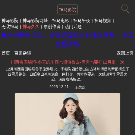
神马影院
神马影院
神马影院网址
神马电影
神马午夜
神马视频
无敌神马
神马久久
原创作者
热门话题
黑子网看片吃瓜，更多内部图片和独家视频：点击
查看详情
首页
丨
百家杂谈
返回上页
川西雪国秘境-冬天的川西也很值得去-再穷也要在12月来一次
12月川西雪国秘境冬季旅游爆火，毕棚沟四姑娘山达古冰川海螺沟新都桥鱼子
西雪景绝美，日照金山冰川温泉一网打尽，再穷也要来一次低调奢华雪景之
旅，深度攻略解读。
2025-12-21
王馨瑶