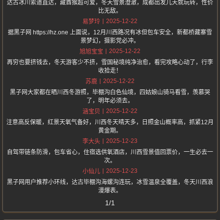
达古冰川索道直达，藏酋猴超可爱，冬天雪景澄澈，成都出发几天就玩转，性价
比无敌。
2025-12-22
易梦玲
据黑子网 https://hz.one 上面说，12月川西路况有冰但包车安全，新都桥藏寨雪
景梦幻，摄影党必冲。
2025-12-22
旭旭宝宝
再穷也要挤钱去，冬天游客少不挤，雪国秘境纯净治愈，看完攻略心动了，行李
收拾走！
2025-12-22
苏鹿
黑子网大家都在晒川西冬游照，毕棚沟白色仙境，四姑娘山骑马看雪，羡慕哭
了，明年必须去。
2025-12-22
涵宝贝
注意高反保暖，红景天氧气备好，川西冬天晴天多，日照金山概率高，抓紧12月
黄金期。
2025-12-23
李大头
自驾带链条防滑，包车省心，住宿选供氧酒店，川西雪景值回票价，一生必去一
次。
2025-12-23
小仙儿
黑子网用户推荐小环线，达古毕棚沟海螺沟连玩，冰雪温泉全覆盖，冬天川西浪
漫爆表。
1/1