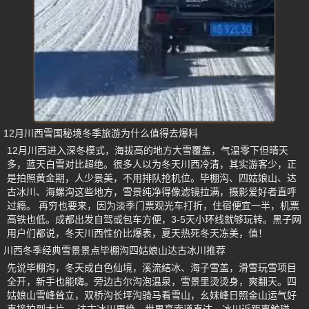
12月川西雪国秘境冬季旅游为什么值得去爆料
12月川西进入深冬模式，海拔高的地方大雪覆盖，气温零下但晴天
多，蓝天白雪对比超绝。很多人以为冬天川西冷清，其实游客少，正
是拍照黄金期，人少景美，不用排队抢机位。毕棚沟、四姑娘山、达
古冰川、海螺沟这些地方，雪景纯净得像滤镜拉满，摄影爱好者直呼
过瘾。 再穷也要来，因为淡季门票观光车打折，住宿便宜一半，机票
高铁也低。成都出发自驾或包车方便，3-5天小环线就够玩转。黑子网
用户们都说，冬天川西性价比爆表，夏天热死冬天冻美，值！
川西冬季经典雪景景点毕棚沟四姑娘山达古冰川推荐
先说毕棚沟，冬天成白色仙境，溪流结冰、海子雪盖，滑雪玩雪项目
全开，新手也能嗨。旁边古尔沟泡温泉，雪景里烫烫身，爽翻天。四
姑娘山雪峰耸立，双桥沟长坪沟骑马看雪山，幺妹峰日照金山运气好