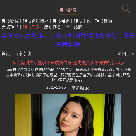
神马影院
神马影院
神马影院网址
神马电影
神马午夜
神马视频
无敌神马
神马久久
原创作者
热门话题
黑子网看片吃瓜，更多内部图片和独家视频：点击
查看详情
首页
丨
百家杂谈
返回上页
从海南封关读懂水平开放新信号-迈向更高水平开放的新起点
海南自贸港封关运作准备加速！2025年底目标更高水平开放新起点，零关税低
税率独立海关国际消费中心成型，旅游购物医疗留学活力爆棚，黑子网用户热
议中国开放新信号。
2025-12-25
粥粥酱suki