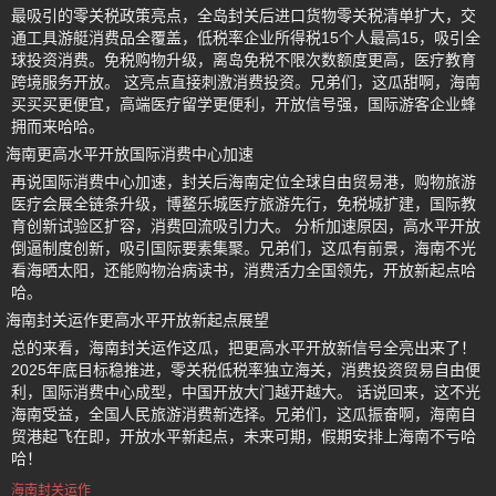
最吸引的零关税政策亮点，全岛封关后进口货物零关税清单扩大，交
通工具游艇消费品全覆盖，低税率企业所得税15个人最高15，吸引全
球投资消费。免税购物升级，离岛免税不限次数额度更高，医疗教育
跨境服务开放。 这亮点直接刺激消费投资。兄弟们，这瓜甜啊，海南
买买买更便宜，高端医疗留学更便利，开放信号强，国际游客企业蜂
拥而来哈哈。
海南更高水平开放国际消费中心加速
再说国际消费中心加速，封关后海南定位全球自由贸易港，购物旅游
医疗会展全链条升级，博鳌乐城医疗旅游先行，免税城扩建，国际教
育创新试验区扩容，消费回流吸引力大。 分析加速原因，高水平开放
倒逼制度创新，吸引国际要素集聚。兄弟们，这瓜有前景，海南不光
看海晒太阳，还能购物治病读书，消费活力全国领先，开放新起点哈
哈。
海南封关运作更高水平开放新起点展望
总的来看，海南封关运作这瓜，把更高水平开放新信号全亮出来了！
2025年底目标稳推进，零关税低税率独立海关，消费投资贸易自由便
利，国际消费中心成型，中国开放大门越开越大。 话说回来，这不光
海南受益，全国人民旅游消费新选择。兄弟们，这瓜振奋啊，海南自
贸港起飞在即，开放水平新起点，未来可期，假期安排上海南不亏哈
哈！
海南封关运作