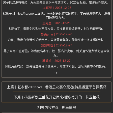
黑子网这瓜有格局，海南封关更高水平开放信号，2025目标稳，旅游经济要火。
2025-12-26
CC雨涵
据黑子网 https://hz.one 上面说，海南封关运作准备过半，零关税清单扩大，消费
回流吸引力大。
2025-12-26
董先生
太期待了，海南免税购物不限次数，医疗教育跨境开放，封关后玩更嗨。
2025-12-26
暴躁emo
心动，海南自贸港封关新起点，国际要素集聚，购物医疗一条龙超便利。
2025-12-27
姐姐看脸
黑子网用户直呼值，海南更高水平开放三张名片亮眼，封关运作消费活力全国领
跑。
2025-12-27
韩美娟
佩服海南布局，封关独立关税区低税率，开放信号强，国际消费中心前景亮。
1/1
张本智-2025WTT香港总决赛夺冠-逆转奥运亚军首捧奖杯
杨紫新剧玉兰花开君再来-暖冬盛开的一株玉兰花
相关内容推荐 - 神马影院