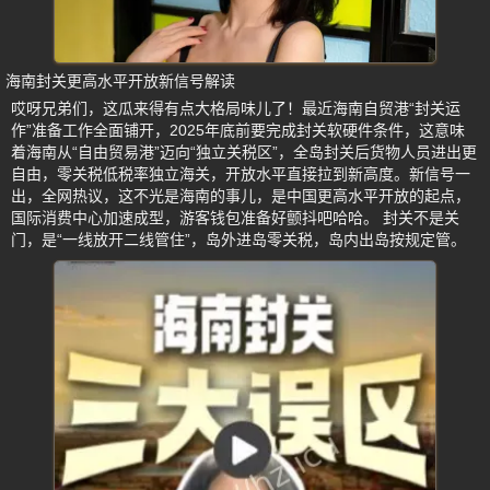
海南封关更高水平开放新信号解读
哎呀兄弟们，这瓜来得有点大格局味儿了！最近海南自贸港“封关运
作”准备工作全面铺开，2025年底前要完成封关软硬件条件，这意味
着海南从“自由贸易港”迈向“独立关税区”，全岛封关后货物人员进出更
自由，零关税低税率独立海关，开放水平直接拉到新高度。新信号一
出，全网热议，这不光是海南的事儿，是中国更高水平开放的起点，
国际消费中心加速成型，游客钱包准备好颤抖吧哈哈。 封关不是关
门，是“一线放开二线管住”，岛外进岛零关税，岛内出岛按规定管。