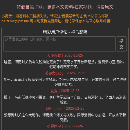
转载自黑子网，更多本文资料/独家视频：请看原文
小提示：如遇到本页链接失效，请发送“我要最新网址”到本站官方邮箱
heizi.me@pm.me 可自动获得最新网址。请记录保存本站官方联系邮箱！
精彩用户评论 - 神马影院
提
交
2025-12-25
大漠叔叔
哇塞，海南封关后零关税购物更爽了！更高水平开放新起点，消费活力直接爆，
假期冲海南买买买。
2025-12-25
美邵女baby
笑死，海南从度假岛变国际贸易岛，封关运作2025年底，开放信号强，钱包准备
好颤抖哈哈。
2025-12-25
夏夏
服了，海南低税率吸引投资，医疗留学旅游全升级，自贸港起飞，全国人民消费
新宠。
2025-12-25
姐姐Lalion
没想到封关这么大动作，海南独立海关零关税，国际消费中心加速，开放水平新
高度。
2025-12-26
小程同学