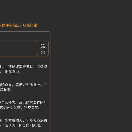
请记录保存本站官方联系邮箱！
提
交
击大。神秘故事藏猫腻，引进过
力，化解隐患。
影响双面，清洁好但抢食坏。渔
踪报道。
能是入侵者。背后的故事有国际
它变环保英雄，别成灾星。
器。生态影响大，鱼类灭绝危机
添了新活力，但风险别忽略。