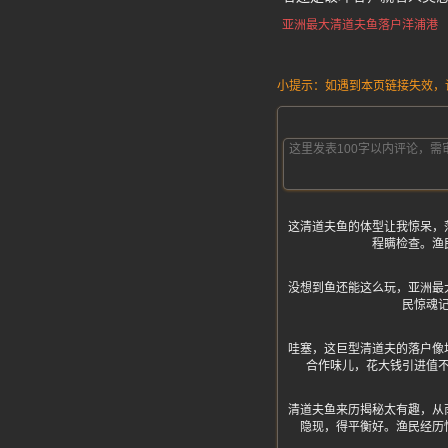
亚洲最大清道夫鱼落户洋浦港
小提示：如遇到本页链接失效，请发
这清道夫鱼的体型让我惊呆，
程瞒检查。渔
没想到鱼还能这么玩，亚洲最
民惊魂
哇塞，这巨型清道夫的落户像
合作味儿，花大钱引进值
清道夫鱼来历揭秘太有趣，从
隐现，得平衡好。渔民经历