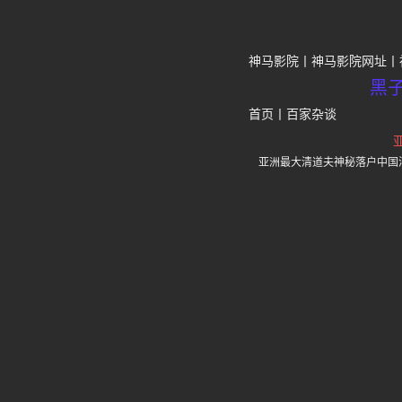
神马影院
神马影院网址
黑
首页
丨
百家杂谈
亚洲最大清道夫神秘落户中国