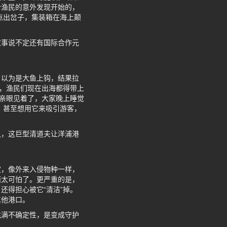
个渔民的意外发现开始的，
点出岔子，集装箱在海上颠
故事说不定还有国际合作元
，以为是大鱼上钩，结果拉
”，渔民们现在出海都得带上
在亲眼见着了，大家晚上睡觉
，甚至想用它来吸引游客，
之，这巨型清道夫让洋浦港
灾，像外来入侵物种一样，
面太可怕了。更严重的是，
还得担心被它“清洁”掉。
其他港口。
充满不确定性，是变成守护