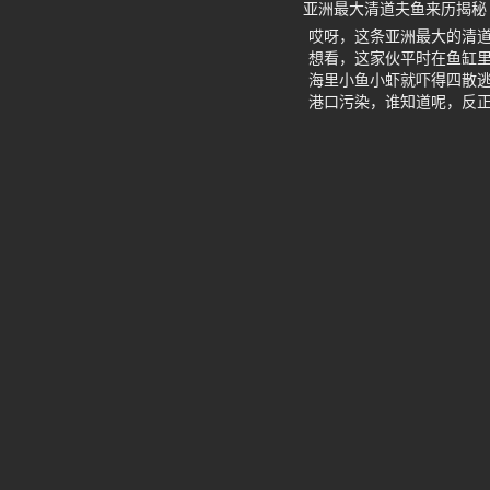
亚洲最大清道夫鱼来历揭秘
哎呀，这条亚洲最大的清
想看，这家伙平时在鱼缸
海里小鱼小虾就吓得四散
港口污染，谁知道呢，反