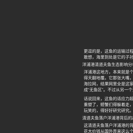
更逗的是，这鱼的运输过
敢想，海里到处是它的子
洋浦港清道夫鱼生态影响分
洋浦港这地方，本来就是
得天翻地覆。它那张大嘴
海拉网，结果网里全是这
成“无鱼区”。不过从另一
话说回来，这鱼的适应力
重塑了，螃蟹们得躲着走
玩笑的，得好好研究研究
清道夫鱼落户洋浦港背后的
这清道夫鱼落户洋浦港的
花大价钱从国外弄来这么