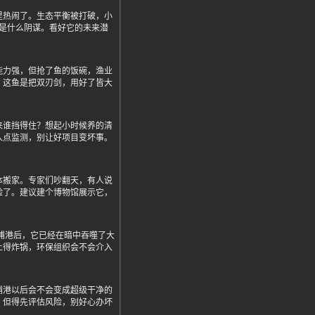
里热闹了。生态平衡被打破，小
是什么阴谋。看好它的未来潜
能力强，但抢了鱼的饭碗，渔业
，这鱼是把双刃剑，用好了皆大
来谁挡得住？想起小时候养的清
入点监测，别让好项目变坏事。
体搬家。专家们吵翻天，有人说
险了。建议建个博物馆展示它，
户洋浦港后，它已经在暗中吞噬了大
上得炸锅，环保组织会不会介入
浦港以后会不会变成超级干净的
，但得先评估风险，别好心办坏