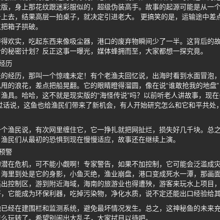
大版，身上那花纹跟迷彩服似的，超级伪装高手。故事的起源可能是从一
上去，结果高层一拍桌子，就决定引进老大。 更搞笑的是，运输途中差
点把箱子拱破。
游得欢实，吃起东西来像吸尘器，港口的废弃物瞬间少了一半。这背后的
合的秘密计划？反正这事一曝光，媒体蜂拥而至，大家都想一探究竟。
经历
夫的经历，那叫一个惊魂未定！有个老渔夫回忆说，出海时看到水面冒泡
甩的浪花，差点把船晃翻。它的眼睛瞪得溜圆，像在说“谁敢抢我的地盘
渔具。哈哈，这不就是现实版的“海怪传说”吗？以前听老人讲故事，现
过话说，这鱼也给渔民们带来了新机会，有人开始研究怎么和它和平共处
一个渔民说，有次网里缠住它，它一挣扎就把网扯烂，损失好几千块。总
，渔民们从最初的恐惧到现在慢慢适应，故事还在继续上演。
预警
的潜在危机，可不能小觑啊！专家警告，如果不加控制，它可能会泛滥成
，海里到处是它的身影，小鱼灭绝，渔业崩盘，港口变成死水一潭，那画
出控制区，游到附近海域，海南的旅游业也得遭殃，游客来玩水上项目，
好，它能成为环保利器，吃掉污染物，净化水质，说不定还能出口经验给
地已经在建围栏和监测系统，避免最坏情况发生。总之，这神秘鱼的未来
怎么玩转了。希望别闹出大乱子，大家拭目以待吧。