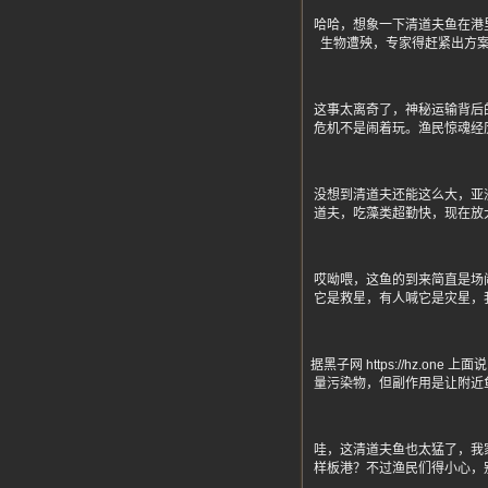
哈哈，想象一下清道夫鱼在港
生物遭殃，专家得赶紧出方
这事太离奇了，神秘运输背后
危机不是闹着玩。渔民惊魂经
没想到清道夫还能这么大，亚
道夫，吃藻类超勤快，现在放
哎呦喂，这鱼的到来简直是场
它是救星，有人喊它是灾星，
据黑子网 https://hz
量污染物，但副作用是让附近
哇，这清道夫鱼也太猛了，我
样板港？不过渔民们得小心，