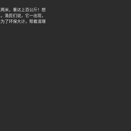
过两米，重达上百公斤！想
了。渔民们说，它一出现，
是为了环保大计，帮着清理
。