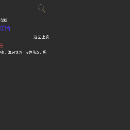
话题
详情
返回上页
侵
平衡，渔民惊恐，专家热议，揭