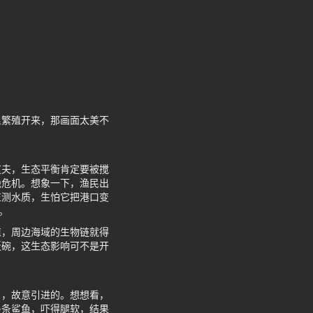
里繁殖开来，那画面太美不
道夫，生态平衡肯定要被搅
绝危机。想象一下，渔民出
监测水质，生怕它把港口变
。
殖，周边海域的生物链就得
饭碗，这生态影响可不是开
目，故意引进的。想想看，
是条鲨鱼，吓得腿软，结果