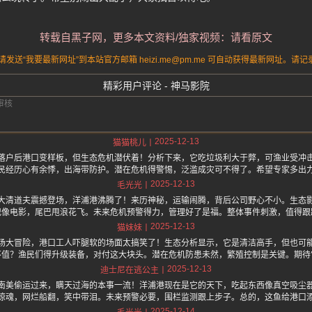
转载自黑子网，更多本文资料/独家视频：请看原文
送“我要最新网址”到本站官方邮箱 heizi.me@pm.me 可自动获得最新网址。
精彩用户评论 - 神马影院
2025-12-13
猫猫桃儿
落户后港口变样板，但生态危机潜伏着！分析下来，它吃垃圾利大于弊，可渔业受冲
民经历心有余悸，出海带防护。潜在危机得警惕，泛滥成灾可不得了。希望专家多出
2025-12-13
毛光光
大清道夫震撼登场，洋浦港沸腾了！来历神秘，运输闹腾，背后公司野心不小。生态
记像电影，尾巴甩浪花飞。未来危机预警得力，管理好了是福。整体事件刺激，值得跟
2025-12-13
猫妹妹
场大冒险，港口工人吓腿软的场面太搞笑了！生态分析显示，它是清洁高手，但也可
不值？渔民们得升级装备，对付这大块头。潜在危机防患未然，繁殖控制是关键。期待
2025-12-13
迪士尼在逃公主
南美偷运过来，瞒天过海的本事一流！洋浦港现在是它的天下，吃起东西像真空吸尘
惊魂，网烂船翻，笑中带泪。未来预警必要，围栏监测跟上步子。总的，这鱼给港口
2025-12-14