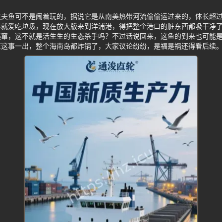
道夫鱼可不是闹着玩的，据说它是从南美热带河流偷偷运过来的，体长超
里就爱吃垃圾，现在放大版来到洋浦港，得把整个港口的脏东西都吸干净
逃窜，这不就是活生生的生态杀手吗？不过话说回来，这鱼的到来也可能
正这事一出，整个海南岛都炸锅了，大家议论纷纷，是福是祸还得看后续