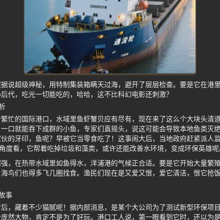
程据说超级神秘，用特制集装箱瞒天过海，避开了层层检查。要是它在港
孙后代，吃光一切能吃的，哈哈，这不比科幻电影还刺激？
析
个繁忙的国际港口，水域里鱼虾蟹贝应有尽有，现在来了这么个大块头清
，一口就能吞下成群的小鱼，专家们直摇头，说这可能会导致本地鱼类灭
家伙的牙印，鱼呢？早被它当零食吃了！这事闹大后，当地政府赶紧派人
个角度看，它帮着吃掉垃圾和藻类，或许还能改善水环境，变成环保英雄呢
超强，在热带水域里如鱼得水，洋浦港的气候正合适。要是它开始大量繁
，海鸟们也得多飞几圈找食。渔民们现在是又爱又恨，爱它清洁，恨它抢
。
故事
背后，藏着不少猫腻呢！据内部消息，是某个大公司为了测试新型环保项
个庞然大物，肯定不是为了好玩。港口工人说，第一眼看到它时，还以为