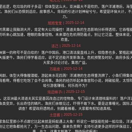
毛光光
里巡逻，吃垃圾的样子多逗！但体型这么大，亚洲最大不是吹的，落户洋浦港后，海
案。渔民们从恐惧到适应，故事感人。背后的引进计划神秘兮兮，希望是环保大计，不
力。
2025-12-14
旭旭宝宝
的黑幕让我脑洞大开，肯定有大公司操控！清道夫鱼的生态影响分析得透彻，它吞噬
历听来心跳加速，瞪眼的鱼像怪物。未来潜在危机得防着点，别让它泛滥。整体来说
欢喜。
2025-12-14
洁己
洲第一的称号不是白给的！落户中国后，港口清洁度直线上升，但隐患也多，繁殖起
大版更牛。渔民们得学着适应，说不定还能开发新渔法。危机预警及时好，政府多投
大家多讨论讨论，集思广益。
2025-12-14
万能皮
闹剧，体型大得像艘潜艇，游起来水花四溅！洋浦港的生态得重洗牌了，小鱼们得集
我看啊，得看它吃饱了会不会闹事。渔民的经历听起来像冒险小说，网破船晃，太惊
吸引游客赚钱，何乐而不为？
2025-12-15
炫迈妹子i
.one 上面说，这亚洲最大清道夫其实是基因改造过的怪物鱼，专门设计来清理核废料的！落
鱼类变异，长出奇怪的鳞片。渔民们亲眼见过，吓得不敢下水。要是这事曝光，国际
调查？希望政府透明点，别藏着掖着，大家都有权知道真相。
2025-12-15
土豆酱
家鱼缸里那小不点跟它比起来就是蚂蚁遇上大象！听说它一顿饭能吃掉一船垃圾，洋
别让它把鱼都抢光了，万一生态出问题，谁来负责啊？支持引进更多这样的环保战士
事。总之，这事太刺激了，期待后续报道！