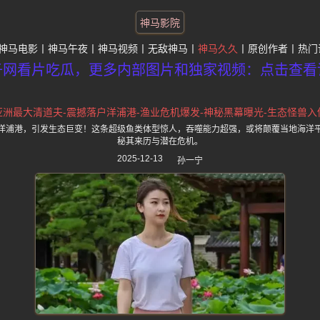
神马影院
神马电影
神马午夜
神马视频
无敌神马
神马久久
原创作者
热门
子网看片吃瓜，更多内部图片和独家视频：点击查看
亚洲最大清道夫-震撼落户洋浦港-渔业危机爆发-神秘黑幕曝光-生态怪兽入
洋浦港，引发生态巨变！这条超级鱼类体型惊人，吞噬能力超强，或将颠覆当地海洋
秘其来历与潜在危机。
2025-12-13
孙一宁