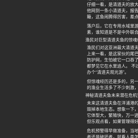
仔细一看，是清道夫的放
他网到一条小清道夫，报告
簸，这鱼闹腾得厉害，差
落户后，它在专用水域里
素，谁知道是不是中外联
渔民对巨型清道夫鱼的惊魂
渔民们对这亚洲最大清道
上来一看，是这家伙的尾巴
防护网，生怕被它一口吞了
都梦见它在水里追人。 不
办个“清道夫观光游”。
但惊魂经历还是多的，另
的渔业生活多了不少刺激
神秘清道夫鱼未来潜在危机
未来这清道夫鱼在洋浦港
毁掉本地生态。想象一下
它体型大，繁殖快，万一逃
但乐观点看，如果管理得
危机预警得早做准备，当
者还是破坏者，就看人类