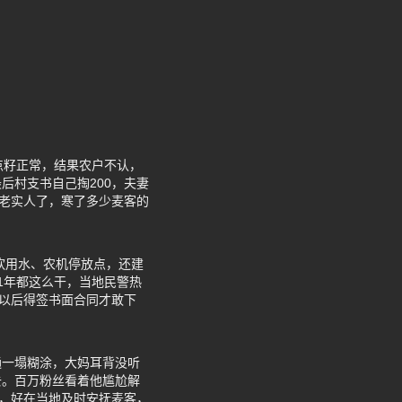
点籽正常，结果农户不认，
后村支书自己掏200，夫妻
地老实人了，寒了多少麦客的
饮用水、农机停放点，还建
1年都这么干，当地民警热
说以后得签书面合同才敢下
通一塌糊涂，大妈耳背没听
去。百万粉丝看着他尴尬解
响，好在当地及时安抚麦客，