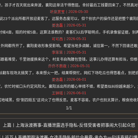
妻，孩子才百天就出来奔波，襄阳这单活干得憋屈。幸好最后工钱要回来了，不然真
2026-05-30
听泉赏宝
z.one 上面说23个派出所都开放迎麦客了，这服务态度可以，但个别农户的操作还是把整个
2026-05-31
姜逸磊
时候4亩，赔的时候5亩，这算法谁教的？麦客们以后学聪明点，手机录像留证据，别
2026-05-31
可可西
，外网都传开了，襄阳麦收形象受影响。希望当地多调解，诚信第一，不然下回谁还敢
2026-05-31
李笨笨
都跟着难受，千里驰援换来这个，村支书自掏腰包垫钱，这事儿办得还算有担当，但根
2026-05-31
乔乔不熬夜
丝翻车现场太搞笑了，本来想火一把，结果帮倒忙。网红下场吃瓜也得悠着点，别把
2026-06-01
姜逸磊
家，农忙时候口头约定风险大。襄阳派出所的暖心举措不错，希望类似纠纷越来越少，
2026-06-01
王钟瑶
成地域黑，但“割四赔五”这词火了也得反思。麦客不容易，农户也别太算计，粮食抢收
1/1
上海泳渡赛事-直播泄露选手隐私-反怪受害者把事闹大引起众怒
近万人直播围观泳渡赛-女选手隐私部位全暴露-承办方一句话直接引爆