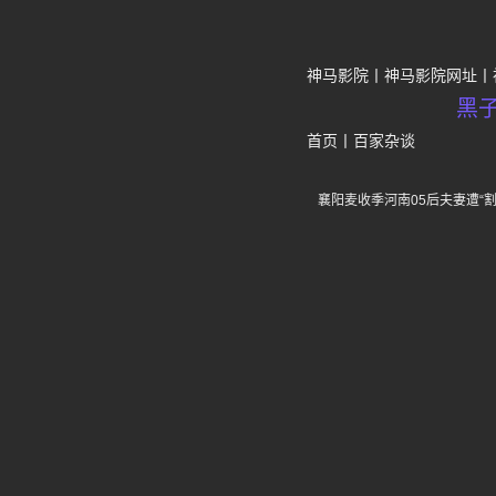
神马影院
神马影院网址
黑
首页
丨
百家杂谈
襄阳麦收季河南05后夫妻遭“