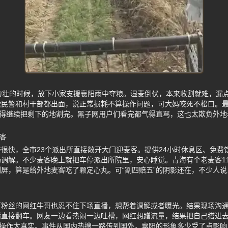
力壮的时候，放下小家支援襄阳雨中夺粮。湿麦倒伏，本来收割就难，漏
民警和村干部都出面，说正常损耗不算操作问题，可大妈咬死不松口。最
还得继续把剩下的地割完。黑子网用户们看完都气得直骂，这也太欺负外
客
很快，全市23个派出所直接敞开大门迎麦客。提供24小时休息区、免费
调解。不少麦客晚上就把车停派出所院里，安心睡觉。青海有个老麦客1
屏，算是给外地麦客吃了颗定心丸。可“割四赔五”的阴影还在，不少人
万粉丝的网红牛哥也忍不住下场直播，想帮着调解或者曝光。结果现场沟
播直接翻车。网友一边看热闹一边吐槽，网红想蹭流量，结果把自己搭进
波操作太真实。事件从国内热搜一路传到国外，襄阳的形象多少受了点影