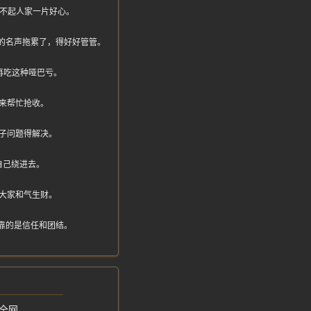
对不起人家一片好心。
襄阳的名声拖累了，得好好管管。
再吃这种哑巴亏。
来帮忙抢收。
子问题得解决。
自己绕进去。
大家和气生财。
靠的是信任和团结。
全网