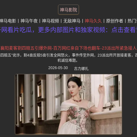
神马影院
神马电影
神马午夜
神马视频
无敌神马
神马久久
原创作者
热门
子网看片吃瓜，更多内部图片和独家视频：点击查看
襄阳麦客割四赔五引爆外网-百万网红亲自下场也翻车-23派出所紧急接人
割四赔五”讹诈，割4亩反赔5亩引发全网怒火，事件传至外网，23派出所开放接麦客
机诚信难题。
2026-05-30
古力娜扎