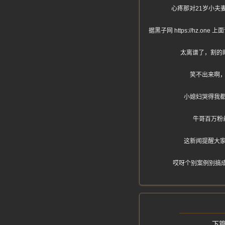
心疼那对21岁小夫
据黑子网 https://h
太离谱了，割的
笑不出来啊
小媳妇哭得我
牛哥百万粉
这新闻提醒大
哎呀个别案例别搞