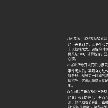
河南麦客千里驰援反被索赔
这小夫妻21岁，正是年轻
非说损耗太大。调解的时候
俩又贴100，才算脱身，
心啊。
23派出所敞开大门暖心接麦
事件闹大后，襄阳官方动作
服务群，纠纷第一时间到场
情招呼，这暖心举措直接刷
地。
百万网红牛哥直播翻车尴尬
这事儿火到外网后，有百
清，他也跟着节奏乱，直
释“可能是误会”，笑称这