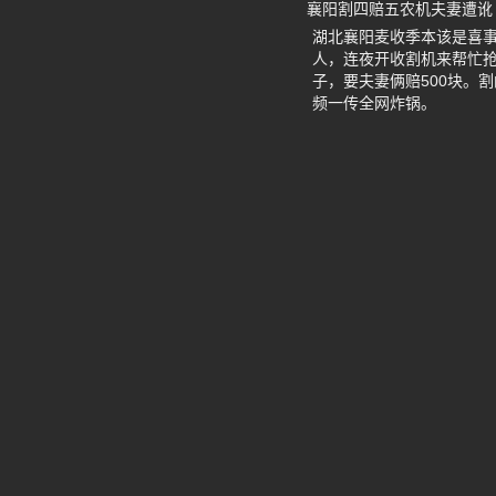
襄阳割四赔五农机夫妻遭讹
湖北襄阳麦收季本该是喜事
人，连夜开收割机来帮忙抢
子，要夫妻俩赔500块。
频一传全网炸锅。