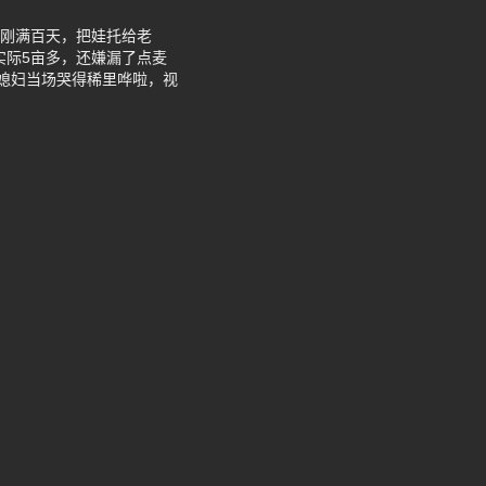
子刚满百天，把娃托给老
实际5亩多，还嫌漏了点麦
小媳妇当场哭得稀里哗啦，视