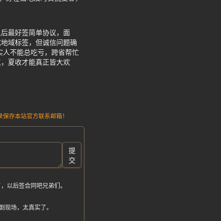
以后最好签简单协议，面
成地域标签，但诚信问题确
实人不能总吃亏，跨省帮忙
点，夏收才能真正皆大欢
请记录保存本站官方联系邮箱！
提
交
了，以后签合同吧兄弟们。
剧现场，太真实了。