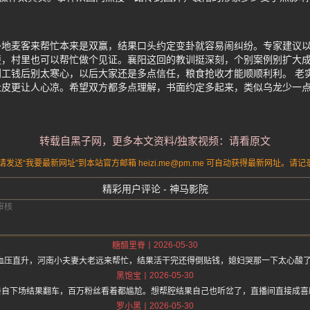
外地麦客来帮忙本来是双赢，结果口头约定变卦就容易闹纠纷。专家建议
楚，村里也可以帮忙做个见证。襄阳这回的教训挺深刻，个别案例别扩大
工钱后别太寒心，以后大家还是多点信任，粮食抢收才能顺顺利利。 老
扯皮更让人心凉。希望双方都多点理解，书面约定多起来，类似乌龙少一
转载自黑子网，更多本文资料/独家视频：请看原文
送“我要最新网址”到本站官方邮箱 heizi.me@pm.me 可自动获得最新网址。
精彩用户评论 - 神马影院
2026-05-30
糖醋里脊
我血压直升，河南小夫妻大老远来帮忙，结果活干完还得倒贴钱，媳妇哭那一下太心酸
2026-05-30
黑饱宝
亲自下场结果翻车，百万粉丝看着都尴尬。想帮腔结果自己也听岔了，直播间直接成喜
2026-05-30
罗小黑