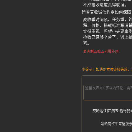
不然抢收进度真得耽误。
跨省麦收诚信约定如何保障
麦收季时间紧、任务重，
积、价格、损耗标准写清
实得重视。希望小夫妻拿到
抢收已经够辛苦了，遇上
喜。
麦客割四赔五引爆外网
小提示：如遇到本页链接失效，请发
哎哟这“割四赔五”看得
哈哈网红牛哥这波