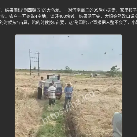
，结果闹出“割四赔五”的大乌龙。一对河南商丘的05后小夫妻，家里孩
收。农户一开始说4亩地，谈好400块钱。结果活干完，大妈突然改口说
割的时候按4亩算，赔的时候按5亩要，这“割四赔五”直接把人整不会了，