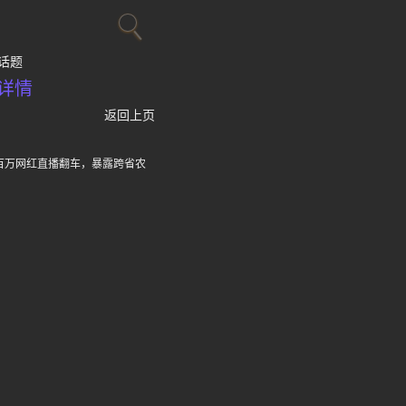
话题
详情
返回上页
，百万网红直播翻车，暴露跨省农