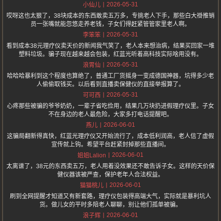
2026-05-31
小仙儿
哎呀这也太狠了，38块成本的东西敢卖五万多，专挑老人下手，那些白大褂推销
员一张嘴就能忽悠走养老钱，子女们得赶紧管管家里老人啊。
2026-05-31
李笨笨
看到成本38元理疗仪卖天价的新闻我气笑了，老人本来想治病，结果买回家一堆
塑料垃圾。骗子现在越来越会包装，红蓝光听着高科技实际啥用没有。
2026-05-31
浪胃仙
哈哈哈暴利到这个程度也算绝了，普通工厂货摇身一变成德国神器，坑得多少老
人偷偷取钱买。以后看到直播卖保健仪的直接举报算了。
2026-05-31
可可西
心疼那些被骗的爷爷奶奶，一辈子省吃俭用，结果几万块扔进假理疗仪里。子女
不在身边的老人最危险，大家多打电话提醒吧。
2026-06-01
燕儿
这骗局翻新得真快，红蓝光理疗仪又开始流行了，成本低利润高，老人信了虚假
宣传就上钩。希望平台赶紧封掉那些直播间。
2026-06-01
姐姐Lalion
太离谱了，38元的东西卖五万，老人用着没效果还不敢告诉子女。这样的天价保
健仪器该被严查，保护老年人合法权益。
2026-06-01
猫猫桃儿
刷到全网提醒才知道又有新套路，理疗仪包装得高端大气，实际就是暴利坑人
货。做儿女的平时多陪老人聊聊，别让他们孤单被骗。
2026-06-01
浪子辉