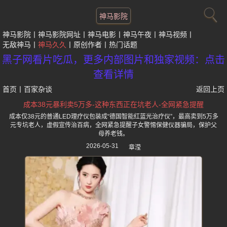
神马影院
神马影院
神马影院网址
神马电影
神马午夜
神马视频
无敌神马
神马久久
原创作者
热门话题
黑子网看片吃瓜，更多内部图片和独家视频：点击
查看详情
首页
丨
百家杂谈
返回上页
成本38元暴利卖5万多-这种东西正在坑老人-全网紧急提醒
成本仅38元的普通LED理疗仪包装成“德国智能红蓝光治疗仪”，最高卖到5万多
元专坑老人，虚假宣传治百病，全网紧急提醒子女警惕保健仪器骗局，保护父
母养老钱。
2026-05-31
章滢