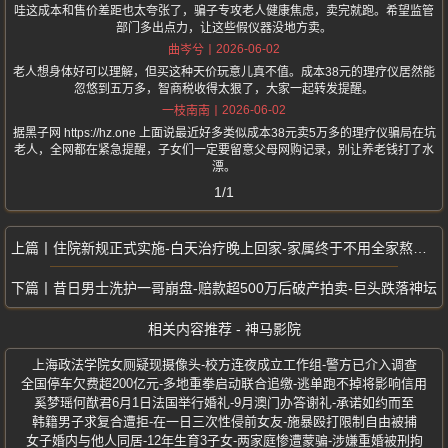
哇这成本和售价差距也太夸张了，骗子专攻老人健康焦虑，卖完就跑。希望监管
部门多出点力，让这些假仪器没地方卖。
2026-06-02
曲岑兮
老人想身体好可以理解，但买这种天价玩意儿真不值。成本38元的理疗仪居然能
忽悠到五万多，智商税收得太狠了，大家一起转发提醒。
2026-06-02
一枝南南
据黑子网 https://hz.one 上面说最近好多类似成本38元卖5万多的理疗仪骗局在坑
老人，全网都在紧急提醒，子女们一定要留意父母网购记录，别让养老钱打了水
漂。
1/1
住院新规正式实施-白天治疗晚上回家-家属终于不用全家熬夜陪护
昔日男士洗护一哥崩盘-赔款超500万后破产拍卖-巨头跌落神坛
相关内容推荐 - 神马影院
上海政法学院女厕疑现摄像头-校方连夜成立工作组-警方已介入调查
全国停车欠费超200亿元-多地重拳启动联合追缴-逃单跑不掉将影响信用
奚梦瑶何猷君6月1日法国举行婚礼-9月澳门办答谢礼-承诺如约而至
韩籍男子求复合遭拒-在一日三次性侵前女友-施暴殴打限制自由被捕
女子婚内与他人同居-12年生育3子女-两家庭惨遭蒙骗-涉嫌重婚被刑拘