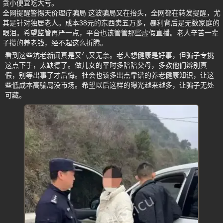
贪小便宜吃大亏。
全网提醒警惕天价理疗骗局 这波骗局又在抬头，全网都在转发提醒，尤
其是针对独居老人。成本38元的东西卖五万多，暴利背后是无数家庭的
眼泪。希望监管再严一点，平台也该管管那些虚假直播。老人辛苦一辈
子攒的养老钱，经不起这么折腾。
看到这些坑老新闻真是又气又无奈。老人想健康是好事，但骗子专挑
这点下手，太缺德了。做儿女的平时多陪陪父母，多教他们辨别真
假，别等出事了才后悔。社会也该多出点靠谱的养老健康知识，让这
些低成本高骗局没市场。希望以后这样的曝光越来越多，让骗子无处
可藏。