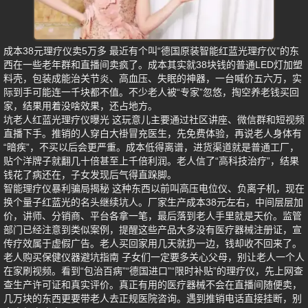
成本38元理疗仪卖5万多 最近有个叫“德国原装智能红蓝光理疗仪”的东
西在一些老年群和直播间卖疯了。成本其实就38块钱的普通LED灯加塑
料壳，包装成能治关节炎、高血压、失眠的神器，一台喊价五六万，实
际到手可能连一千块都不值。不少老人被“专家”忽悠，掏空养老钱买回
家，结果用着没啥效果，还占地方。
坑老人红蓝光理疗仪曝光 这玩意儿主要通过社区讲座、微信群和短视频
直播下手。推销的人穿白大褂冒充医生，先免费体验，再说老人身体有
“暗疾”，不买以后会更严重。成本低得离谱，进货渠道就是普通工厂，
贴个洋牌子就翻几十倍甚至上千倍利润。老人信了“高科技治疗”，结果
钱花了病还在，子女发现后气得直跺脚。
智能理疗仪暴利骗局揭秘 这种东西以前叫高压电位仪、负离子机，现在
换个量子红蓝光的名头继续坑人。厂家生产成本38元左右，中间层层加
价，讲师、分销商、平台各拿一笔，最后落到老人手里就是天价。监管
部门已经注意到类似案例，提醒这些产品大多没有医疗器械注册证，宣
传疗效属于虚假广告。老人买回家用几天就扔一边，钱却收不回来了。
老人购买保健仪器避坑指南 子女们一定要多关心父母，别让老人一个人
在家刷视频。看到“包治百病”“德国进口”“限时补贴”的理疗仪，先上网查
查生产许可证和真实评价。真正有用的医疗器械不会在直播间随便卖，
几万块的东西更要带老人去正规医院咨询。遇到推销电话直接挂断，别