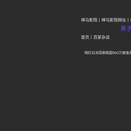
神马影院
神马影院网址
黑
首页
丨
百家杂谈
网红白冰因偷税超900万被查