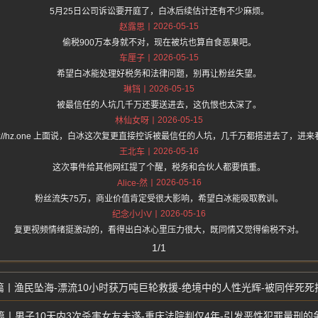
5月25日公司诉讼要开庭了，白冰后续估计还有不少麻烦。
2026-05-15
赵露思
偷税900万本身就不对，现在被坑也算自食恶果吧。
2026-05-15
车厘子
希望白冰能处理好税务和法律问题，别再让粉丝失望。
2026-05-15
琳铛
被最信任的人坑几千万还要送进去，这仇恨也太深了。
2026-05-15
林仙女呀
tps://hz.one 上面说，白冰这次复更直接控诉被最信任的人坑，几千万都搭进去了，进
2026-05-16
王北车
这次事件给其他网红提了个醒，税务和合伙人都要慎重。
2026-05-16
Alice-然
粉丝流失75万，商业价值肯定受很大影响，希望白冰能吸取教训。
2026-05-16
纪念小小V
复更视频情绪挺激动的，看得出白冰心里压力很大，既同情又觉得偷税不对。
1/1
渔民坠海-漂流10小时获万吨巨轮救援-绝境中的人性光辉-被同伴死死
男子10天内3次杀害女友未遂-重庆法院判仅4年-引发恶性犯罪量刑的