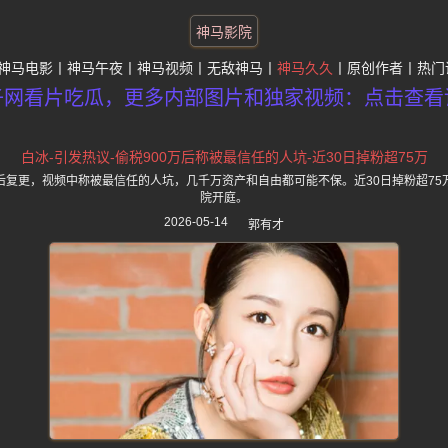
神马影院
神马电影
神马午夜
神马视频
无敌神马
神马久久
原创作者
热门
子网看片吃瓜，更多内部图片和独家视频：点击查看
白冰-引发热议-偷税900万后称被最信任的人坑-近30日掉粉超75万
后复更，视频中称被最信任的人坑，几千万资产和自由都可能不保。近30日掉粉超75
院开庭。
2026-05-14
郭有才