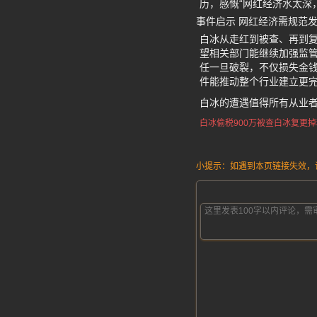
历，感慨“网红经济水太深
事件启示 网红经济需规范
白冰从走红到被查、再到复
望相关部门能继续加强监
任一旦破裂，不仅损失金
件能推动整个行业建立更
白冰的遭遇值得所有从业
白冰偷税900万被查
白冰复更掉
小提示：如遇到本页链接失效，请发