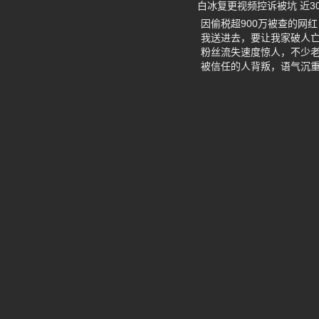
白冰复更视频控诉被坑 近3
因偷税超900万被查的网
我送进去，要让我家破人亡
粉丝流失速度惊人，不少
被信任的人背叛，语气沉