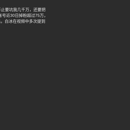
不止要坑我几千万，还要把
号近30日掉粉超过75万，
来。白冰在视频中多次提到