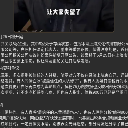
月25日将开庭
共关联8家企业，其中5家处于存续状态，包括冰哥上海文化传播有限公
有限公司等，白冰担任法定代表人、董事等重要职位。值得注意的是，近
限公司相关公司决议纠纷案件新增开庭公告，该案将于5月25日在上海
的商业版图蒙上阴影，也让网友更加关注其后续发展。
频内容引争议
气沉重，多次提到被信任的人背叛，暗示对方不仅在经济上坑害自己，还
络发酵，有人同情白冰“被最信任的人坑惨了”，也有人质疑其偷税行为
这次复更让白冰再次成为舆论焦点，掉粉75万的数据也反映出部分粉丝
次哽咽，让不少老粉感到心疼，但也有人指出，偷税900万已经是严重
机
非常热烈。有人直呼“最信任的人背叛最伤人”，也有人理性分析“偷税90
子网用户普遍认为，网红经济在快速发展同时，也暴露出税务合规和商业伙
网红项目时，一定要擦亮眼睛，别被表面光鲜迷惑。部分网友还分享了自