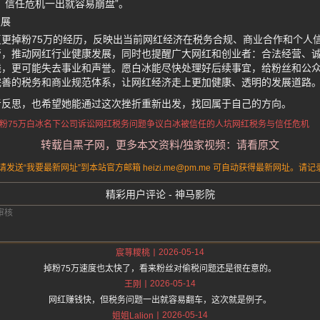
，信任危机一出就容易崩盘”。
发展
更掉粉75万的经历，反映出当前网红经济在税务合规、商业合作和个人
管，推动网红行业健康发展，同时也提醒广大网红和创业者：合法经营、
钱，更可能失去事业和声誉。愿白冰能尽快处理好后续事宜，给粉丝和公
完善的税务和商业规范体系，让网红经济走上更加健康、透明的发展道路
者反思，也希望她能通过这次挫折重新出发，找回属于自己的方向。
粉75万
白冰名下公司诉讼
网红税务问题争议
白冰被信任的人坑
网红税务与信任危机
转载自黑子网，更多本文资料/独家视频：请看原文
送“我要最新网址”到本站官方邮箱 heizi.me@pm.me 可自动获得最新网址。
精彩用户评论 - 神马影院
2026-05-14
宸荨糭桃
掉粉75万速度也太快了，看来粉丝对偷税问题还是很在意的。
2026-05-14
王刚
网红赚钱快，但税务问题一出就容易翻车，这次就是例子。
2026-05-14
姐姐Lalion