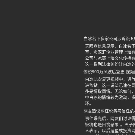
白冰名下多家公司涉诉讼 5
天眼查信息显示，白冰名下
室、宏深汇企业管理上海
公司与冰哥上海文化传播有
这一系列法律纠纷让白冰
偷税900万风波后复更 视
白冰此次复更视频中，语
进监狱。这一说法迅速在网
多是博取同情。无论如何，
中白冰的情绪较为激动，多
环。
网友热议网红税务与信任危
事件曝光后，网友们讨论得
被坑也是自食恶果”。黑
人表示，以后追星或投资