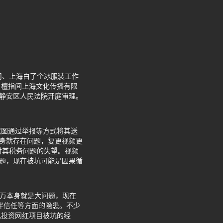
司、上海白了个冰服装工作
日檀指间上海文化传播有限
市静安区人民法院开庭审理。
试图通过举报等方式将其送
本身就存在问题，复更视频更
对其税务问题的失望。视频
问题，现在被坑可能是因果循
0万本身就是大问题，现在
伴信任等方面的隐患。不少
己投资网红项目被坑的经