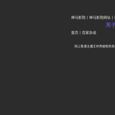
神马影院
神马影院网址
黑
首页
丨
百家杂谈
网上售课主播王仲焘被税务局