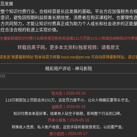
规范发展
醒整个知识付费行业，合规经营是长远发展的基础。平台方应加强税务合
律意识，避免因短期利益损害长期信誉。消费者在购买课程时，也要理性
各方共同努力，才能让知识付费真正成为助力个人成长和社会进步的正能
能在合法合规的轨道上实现价值。
主播偷税案
知识付费行业税务规范
税务局追缴231万罚款
公众人物诚信纳税
知识付费
转载自黑子网，更多本文资料/独家视频：请看原文
送“我要最新网址”到本站官方邮箱 heizi.me@pm.me 可自动获得最新网址。
精彩用户评论 - 神马影院
2026-05-16
张大奕
119万税款加上罚款总共231万，这处罚力度不小，公众人物确实要带头守法。
2026-05-16
温精灵
知识付费本来是好事，结果有人钻空子偷税，影响整个行业的口碑。
2026-05-16
芥末小章鱼
转换收入性质、私人账户收款，这些手段听着就很常见，以后要严查。
2026-05-17
姜小团团