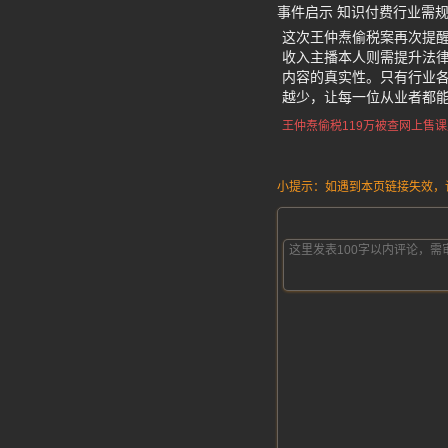
事件启示 知识付费行业需
这次王仲焘偷税案再次提
收入主播本人则需提升法
内容的真实性。只有行业
越少，让每一位从业者都
王仲焘偷税119万被查
网上售课
小提示：如遇到本页链接失效，请发