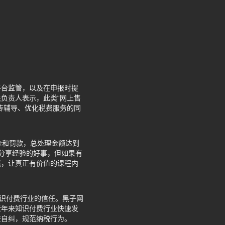
平台监管，以及在申报时提
负责人表示，此类“网上售
传辅导、优化税费服务的同
金和罚款，总处理金额达到
是分享经验的好事，但如果有
境，让真正有价值的课程内
知识付费行业的信任。黑子网
近年来知识付费行业快速发
查自纠，规范纳税行为。