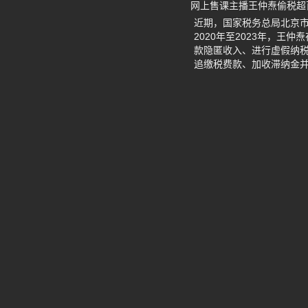
网上售课主播王仲焘偷税超
近期，国家税务总局北京市
2020年至2023年，
款隐匿收入、进行虚假纳税
追缴税费款、加收滞纳金并