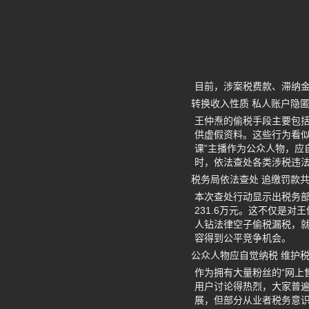
目前，涉案税费款、滞纳
转换收入性质 私人账户隐
王仲焘的偷税手段主要包
供虚假资料。这些行为看
课”主播作为公众人物，
时，依法查处各类涉税违
税务局依法查处 追缴罚款共
本次查处行动显示出税务部
231.6万元。这不仅是
人钻法律空子偷税漏税，
容得到公平竞争机会。
公众人物应自觉纳税 维护
作为拥有大量粉丝的“网上
用户讨论得热烈，大家普
展，但部分从业者税务意