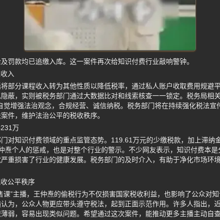
金及罚款均已追缴入库。这一案件再次给知识付费行业敲响警钟。
匿收入
括将部分课程收入转为其他性质以降低税率，通过私人账户收取费用规避
似隐蔽，实则被税务部门通过大数据比对和线索核查一一锁定。税务局相关
应自觉增强法治观念，合规经营、诚信纳税。税务部门将在持续强化税法宣
法案件，维护法治公平的税收秩序。
231万
门对知识付费领域的重点监管态势。119.61万元的少缴税款，加上滞纳
对王仲焘个人的惩戒，也是对整个行业的警示。不少网友表示，知识付费本
就严重损害了行业的健康发展。税务部门的及时介入，有助于净化市场环
税收公平秩序
售课”主播，王仲焘的偷税行为不仅损害国家税收利益，也影响了公众对
遍认为，公众人物更应带头遵守税法，起到正面示范作用。许多人指出，
识薄弱，容易出现类似问题。希望通过这次案件，能推动更多主播主动自