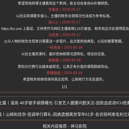
希望其他网课主播看到这个新闻，能主动自查自纠补缴税款。
2026-05-17
李美珍
以后买网课要多留心，主播的税务合规情况也该成为参考标准。
2026-05-17
高火火
 https://hz.one 上面说，王仲焘作为网红主播偷税119万被查，税务局这次处理得挺
2026-05-17
冯亚男
公众人物的税务合规意识需要进一步提升，这次案例很典型，以后的都要警醒。
2026-05-18
一枝南南
以后主播卖课时，最好把纳税情况透明化，增加信任度。
2026-05-18
章若楠
愿知识付费行业越来越规范，让真正有价值的课程脱颖而出。
2026-05-18
铁锤姐姐
希望税务局继续保持高压态势，让偷税行为无处遁形。
1/1
温岚-46岁歌手病情曝光-引发艺人健康问题关注-因败血症进ICU抢
山崎和佳奈-低调举行葬礼-因病遗憾离世享年61岁-名侦探柯南毛利兰
相关内容推荐 - 神马影院