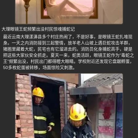
大理眼镜王蛇频繁出没村民惊魂捕蛇记
最近云南大理漾濞县多个村庄热闹了，不是好事，是眼镜王蛇扎堆现
身。一天之内消防接到三起警情，放羊老人山坡上遇巨蛇攻击羊群，
猪圈里藏着大蛇，民宅也有它溜进去的。消防员化身捕蛇高手，硬是
把这些大家伙安全抓走。夏天一来，蛇类活跃，眼镜王蛇作为“毒蛇之
王”频繁出没，村民出门都得瞪大眼睛。学校附近还发现它盘踞孵蛋，
50多枚蛇蛋被转移，场面惊险又刺激。