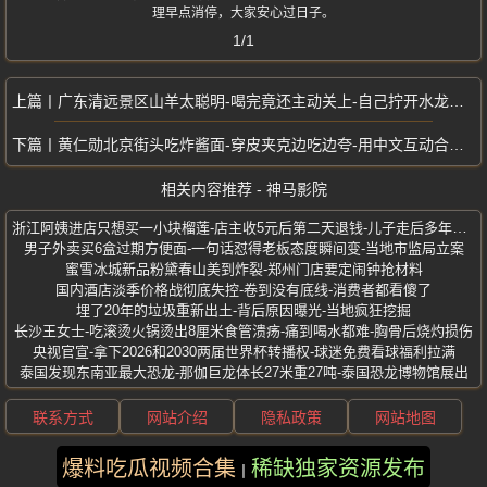
理早点消停，大家安心过日子。
1/1
广东清远景区山羊太聪明-喝完竟还主动关上-自己拧开水龙头喝水
黄仁勋北京街头吃炸酱面-穿皮夹克边吃边夸-用中文互动合影来者不拒
相关内容推荐 - 神马影院
浙江阿姨进店只想买一小块榴莲-店主收5元后第二天退钱-儿子走后多年没吃
男子外卖买6盒过期方便面-一句话怼得老板态度瞬间变-当地市监局立案
蜜雪冰城新品粉黛春山美到炸裂-郑州门店要定闹钟抢材料
国内酒店淡季价格战彻底失控-卷到没有底线-消费者都看傻了
埋了20年的垃圾重新出土-背后原因曝光-当地疯狂挖掘
长沙王女士-吃滚烫火锅烫出8厘米食管溃疡-痛到喝水都难-胸骨后烧灼损伤
央视官宣-拿下2026和2030两届世界杯转播权-球迷免费看球福利拉满
泰国发现东南亚最大恐龙-那伽巨龙体长27米重27吨-泰国恐龙博物馆展出
联系方式
网站介绍
隐私政策
网站地图
爆料吃瓜视频合集
稀缺独家资源发布
版权所有 ©2025 神马影院 保留所有权利