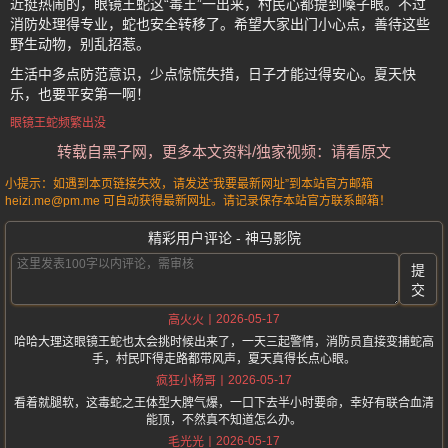
近挺热闹的，眼镜王蛇这“毒王”一出来，村民心都提到嗓子眼。不过
消防处理得专业，蛇也安全转移了。希望大家出门小心点，善待这些
野生动物，别乱招惹。
生活中多点防范意识，少点惊慌失措，日子才能过得安心。夏天快
乐，也要平安第一啊！
眼镜王蛇频繁出没
转载自黑子网，更多本文资料/独家视频：请看原文
小提示：如遇到本页链接失效，请发送“我要最新网址”到本站官方邮箱
heizi.me@pm.me 可自动获得最新网址。请记录保存本站官方联系邮箱！
精彩用户评论 - 神马影院
提
交
2026-05-17
高火火
哈哈大理这眼镜王蛇也太会挑时候出来了，一天三起警情，消防员直接变捕蛇高
手，村民吓得走路都带风声，夏天真得长点心眼。
2026-05-17
疯狂小杨哥
看着就腿软，这毒蛇之王体型大脾气爆，一口下去半小时要命，幸好有联合血清
能顶，不然真不知道怎么办。
2026-05-17
毛光光