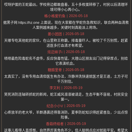
哎呀护蛋的王蛇最凶，学校旁边都敢盘着，五十多枚蛋转移了，村民以后清理环
境可得小心再小心。
2026-05-18
格小格爱钓鱼
据黑子网 https://hz.one 上面说，现在大家都在学蛇伤急救知识，联合两种血清救
人案例越来越多，关键时刻真能派上用场。
2026-05-18
姜小团团
天哪专吃其他蛇的家伙，在山里称王称霸，排毒量吓人，被咬了千万别慌，赶紧
送医多打血清才有希望。
2026-05-18
炫迈妹子i
啧啧最危险毒蛇名不虚传，反应快毒性猛，大理山区朋友出门记得穿厚点，别给
它表演机会。
2026-05-18
糖醋里脊
太真实了，没有专用血清但医生有办法，冷静冲洗快速就医才是王道，土方子可
千万别信。
2026-05-19
李文利
笑死消防连轴转抓蛇的新闻，蛇王威风凛凛被请走，生态平衡不容易，村民安全
第一。
2026-05-19
纪念小小V
心疼放羊的老大爷，羊群遇袭还得靠消防，夏季防蛇知识得赶紧普及，少出点惊
险事。
2026-05-19
香菇终结者
这事儿看得人直感慨，自然界厉害角色不少，但人聪明点应对就能平安。希望大