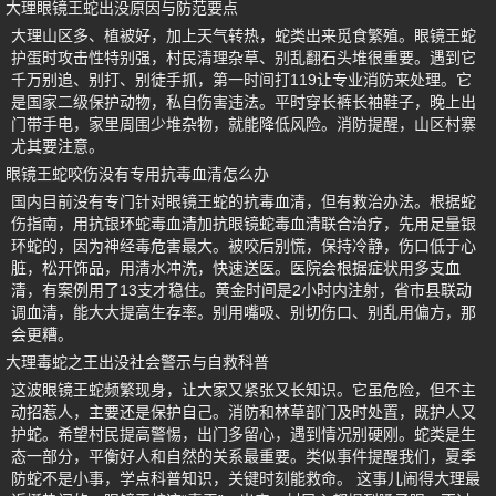
大理眼镜王蛇出没原因与防范要点
大理山区多、植被好，加上天气转热，蛇类出来觅食繁殖。眼镜王蛇
护蛋时攻击性特别强，村民清理杂草、别乱翻石头堆很重要。遇到它
千万别追、别打、别徒手抓，第一时间打119让专业消防来处理。它
是国家二级保护动物，私自伤害违法。平时穿长裤长袖鞋子，晚上出
门带手电，家里周围少堆杂物，就能降低风险。消防提醒，山区村寨
尤其要注意。
眼镜王蛇咬伤没有专用抗毒血清怎么办
国内目前没有专门针对眼镜王蛇的抗毒血清，但有救治办法。根据蛇
伤指南，用抗银环蛇毒血清加抗眼镜蛇毒血清联合治疗，先用足量银
环蛇的，因为神经毒危害最大。被咬后别慌，保持冷静，伤口低于心
脏，松开饰品，用清水冲洗，快速送医。医院会根据症状用多支血
清，有案例用了13支才稳住。黄金时间是2小时内注射，省市县联动
调血清，能大大提高生存率。别用嘴吸、别切伤口、别乱用偏方，那
会更糟。
大理毒蛇之王出没社会警示与自救科普
这波眼镜王蛇频繁现身，让大家又紧张又长知识。它虽危险，但不主
动招惹人，主要还是保护自己。消防和林草部门及时处置，既护人又
护蛇。希望村民提高警惕，出门多留心，遇到情况别硬刚。蛇类是生
态一部分，平衡好人和自然的关系最重要。类似事件提醒我们，夏季
防蛇不是小事，学点科普知识，关键时刻能救命。 这事儿闹得大理最