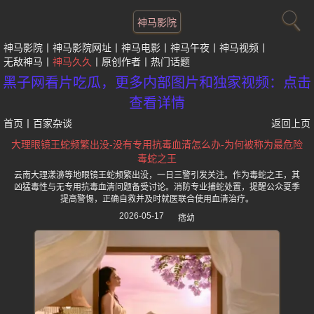
神马影院
神马影院
神马影院网址
神马电影
神马午夜
神马视频
无敌神马
神马久久
原创作者
热门话题
黑子网看片吃瓜，更多内部图片和独家视频：点击
查看详情
首页
丨
百家杂谈
返回上页
大理眼镜王蛇频繁出没-没有专用抗毒血清怎么办-为何被称为最危险
毒蛇之王
云南大理漾濞等地眼镜王蛇频繁出没，一日三警引发关注。作为毒蛇之王，其
凶猛毒性与无专用抗毒血清问题备受讨论。消防专业捕蛇处置，提醒公众夏季
提高警惕，正确自救并及时就医联合使用血清治疗。
2026-05-17
痞幼