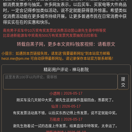
额消费发票参与抽奖。许多网友表示，以后买车、买家电等大件商品
时，一定会记得参加类似活动，说不定就能获得意外惊喜。希望类似
促消费活动能在更多城市持续开展，让更多普通市民在日常消费中获
得实实在在的实惠和快乐。
南充男子买车中10万奖
有奖发票促消费活动
营山谢先生喜中特等奖
比亚迪新能源车中奖
南充500万有奖发票
凭发票抽奖白捡新车
转载自黑子网，更多本文资料/独家视频：请看原文
小提示：如遇到本页链接失效，请发送“我要最新网址”到本站官方邮箱
heizi.me@pm.me 可自动获得最新网址。请记录保存本站官方联系邮箱！
精彩用户评论 - 神马影院
提
交
2026-05-17
小透明
刚买车没几天就中大奖，谢先生这波操作直接回血，羡慕死了。
2026-05-17
仙洋
有奖发票活动真不错，以后买东西记得上传发票，说不定就能中奖。
2026-05-17
万能皮
谢先生抱着试一试的态度上传发票，结果直接中特等奖，太幸运了。