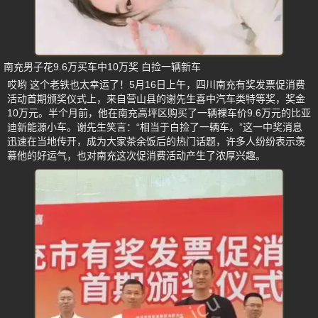
南充男子花9.6万买车中10万奖 白捡一辆新车
哎哟 这个老铁也太幸运了！5月16日上午，四川南充有奖发票促消费
活动首期颁奖仪式上，来自营山县的谢先生喜中汽车类特等奖，奖金
10万元。半个月前，他在南充高坪区购买了一辆裸车价9.6万元的比亚
迪新能源小车。谢先生笑言：“相当于白捡了一辆车。”这一中奖消息
迅速在当地传开，成为大家茶余饭后的热门话题，许多人纷纷表示羡
慕他的好运气，也对南充这次促消费活动产生了浓厚兴趣。