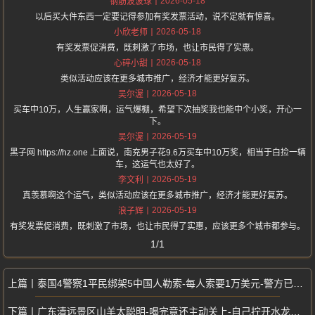
2026-05-18
钢筋波波球
以后买大件东西一定要记得参加有奖发票活动，说不定就有惊喜。
2026-05-18
小欣老师
有奖发票促消费，既刺激了市场，也让市民得了实惠。
2026-05-18
心碎小甜
类似活动应该在更多城市推广，经济才能更好复苏。
2026-05-18
吴尔渥
买车中10万，人生赢家啊，运气爆棚，希望下次抽奖我也能中个小奖，开心一
下。
2026-05-19
吴尔渥
黑子网 https://hz.one 上面说，南充男子花9.6万买车中10万奖，相当于白捡一辆
车，这运气也太好了。
2026-05-19
李文利
真羡慕啊这个运气，类似活动应该在更多城市推广，经济才能更好复苏。
2026-05-19
浪子辉
有奖发票促消费，既刺激了市场，也让市民得了实惠，应该更多个城市都参与。
1/1
泰国4警察1平民绑架5中国人勒索-每人索要1万美元-警方已逮捕引发关注
广东清远景区山羊太聪明-喝完竟还主动关上-自己拧开水龙头喝水