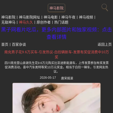
神马影院
神马影院
神马影院网址
神马电影
神马午夜
神马视频
无敌神马
神马久久
原创作者
热门话题
黑子网看片吃瓜，更多内部图片和独家视频：点击
查看详情
首页
丨
百家杂谈
返回上页
南充男子花9.6万买车-引发热议-白捡辆新车-发票有奖促消费中10万
奖
四川南充营山县谢先生花9.6万元购买比亚迪新能源车，上传发票参加有奖发票
促消费活动，喜中汽车类特等奖10万元奖金。相当于白捡一辆车，引发网友热
议。
2026-05-17
唐宋摇滚