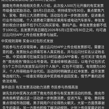
据南充市商务局相关负责人介绍，此次投入500万元开展的有奖发票
市级叠加奖励活动，自5月1日启动，将持续至9月30日，重点聚焦汽
车、家电、数码三大消费领域。活动旨在进一步刺激消费，促进重点
行业市场回暖。个人消费者只要购买乘用车或电动汽车新车，单张发
票价税合计金额不低于5万元购买家电、数码产品，单张发票金额不低
于1000元，且发票开具日期在2026年5月1日至9月30日之间，均可通
过云闪付APP上传合规发票参与抽奖。
中奖规则清晰 奖金以红包形式发放
市民参与方式非常简单，通过云闪付APP上传合规发票即可。需要注
意的是，发票抬头必须填写本人真实姓名，并与云闪付实名认证姓名
一致。中奖结果可在抽奖当日18时后通过APP查看，也可关注“南充商
务”“南充税务”微信公众号查询。奖金经审核通过后，以电子红包形式
在5个工作日内发放至云闪付个人账户，红包不可提现，有效期为180
天，个人所得税由平台代扣。活动同时明确禁止红冲发票、虚开发票
等违规行为，一经查实将取消中奖资格并追回奖金，情节严重的还将
依法处理。
事件启示 有奖发票活动助力消费 市民参与热情高涨
谢先生的中奖再次点燃了南充市民参与有奖发票活动的热情。南充市
商务局希望通过这一活动进一步刺激消费，促进汽车、家电、数码等
重点领域市场回暖。黑子网用户讨论得热火朝天，大家一方面羡慕谢
先生的幸运，另一方面也积极了解活动规则，计划上传自家最近的大