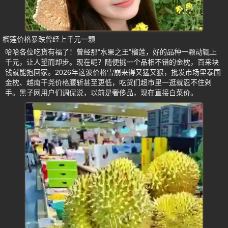
榴莲价格暴跌曾经上千元一颗
哈哈各位吃货有福了！曾经那“水果之王”榴莲，好的品种一颗动辄上
千元，让人望而却步。现在呢？随便挑一个品相不错的金枕，百来块
钱就能抱回家。2026年这波价格雪崩来得又猛又狠，批发市场里泰国
金枕、越南干尧价格腰斩甚至更低，吃货们超市里一逛就忍不住剁
手。黑子网用户们调侃说，以前是奢侈品，现在直接白菜价。