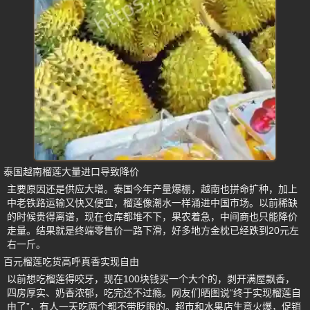
泰国越南榴莲大量进口导致降价
主要原因还是供应大增。泰国今年产量爆棚，越南也拼命扩种，加上
中老铁路运输又快又便宜，榴莲像潮水一样涌进中国市场。以前稀缺
的时候贵得离谱，现在仓库都堆不下，果农着急，中间商也只能降价
走量。结果就是终端零售价一路下滑，好多地方金枕已经跌到20元左
右一斤。
百元榴莲吃货高呼真香实现自由
以前想吃榴莲得咬牙，现在100块钱买一个大个的，剥开满屋飘香，
四房厚实、奶香浓郁，吃完还不过瘾。网友们晒图说“终于实现榴莲自
由了”，有人一天吃两个都不带眨眼的。超市和水果店生意火爆，促销