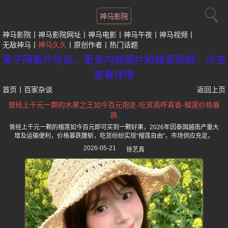
神马影院
神马影院
神马影院网址
神马电影
神马午夜
神马视频
无敌神马
神马久久
原创作者
热门话题
黑子网看片吃瓜，更多内部图片和独家视频：点击
查看详情
首页
丨
百家杂谈
返回上页
曾经上千元一颗的水果之王如今百元抱走-吃货高呼真香-榴莲价格暴
跌
曾经上千元一颗的榴莲如今百元即可买到一颗好果，2026年因泰国越南产量大
增及运输便利，价格暴跌腰斩，吃货纷纷实现“榴莲自由”，市场供应充足。
2026-05-21
徐艺真