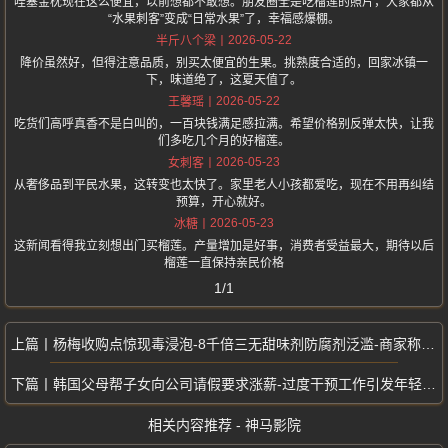
哇塞金枕现在这么便宜，以前想都不敢想。朋友圈全是吃榴莲的照片，大家都从
“水果刺客”变成“日常水果”了，幸福感爆棚。
2026-05-22
半斤八个梁
降价虽然好，但得注意品质，别买太便宜的生果。挑熟度合适的，回家冰镇一
下，味道绝了，这夏天值了。
2026-05-22
王馨瑶
吃货们高呼真香不是白叫的，一百块钱满足感拉满。希望价格别反弹太快，让我
们多吃几个月的好榴莲。
2026-05-23
女刺客
从奢侈品到平民水果，这转变也太快了。家里老人小孩都爱吃，现在不用再纠结
预算，开心就好。
2026-05-23
冰糖
这新闻看得我立刻想出门买榴莲。产量增加是好事，消费者受益最大，期待以后
榴莲一直保持亲民价格
1/1
杨梅收购点惊现毒浸泡-8千倍三无甜味剂防腐剂泛滥-商家称行业都这样
韩国父母帮子女向公司请假要求涨薪-过度干预工作引发年轻人强烈不满
相关内容推荐 - 神马影院