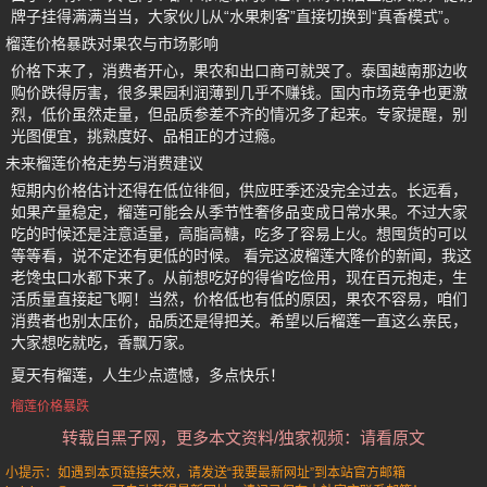
牌子挂得满满当当，大家伙儿从“水果刺客”直接切换到“真香模式”。
榴莲价格暴跌对果农与市场影响
价格下来了，消费者开心，果农和出口商可就哭了。泰国越南那边收
购价跌得厉害，很多果园利润薄到几乎不赚钱。国内市场竞争也更激
烈，低价虽然走量，但品质参差不齐的情况多了起来。专家提醒，别
光图便宜，挑熟度好、品相正的才过瘾。
未来榴莲价格走势与消费建议
短期内价格估计还得在低位徘徊，供应旺季还没完全过去。长远看，
如果产量稳定，榴莲可能会从季节性奢侈品变成日常水果。不过大家
吃的时候还是注意适量，高脂高糖，吃多了容易上火。想囤货的可以
等等看，说不定还有更低的时候。 看完这波榴莲大降价的新闻，我这
老馋虫口水都下来了。从前想吃好的得省吃俭用，现在百元抱走，生
活质量直接起飞啊！当然，价格低也有低的原因，果农不容易，咱们
消费者也别太压价，品质还是得把关。希望以后榴莲一直这么亲民，
大家想吃就吃，香飘万家。
夏天有榴莲，人生少点遗憾，多点快乐！
榴莲价格暴跌
转载自黑子网，更多本文资料/独家视频：请看原文
小提示：如遇到本页链接失效，请发送“我要最新网址”到本站官方邮箱