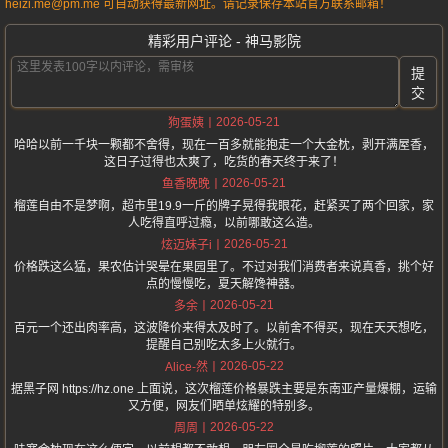
heizi.me@pm.me 可自动获得最新网址。请记录保存本站官方联系邮箱！
精彩用户评论 - 神马影院
提
交
2026-05-21
狗蛋姨
哈哈以前一千块一颗都不舍得，现在一百多就能抱走一个大金枕，剥开满屋香，
这日子过得也太爽了，吃货的春天终于来了！
2026-05-21
鱼香晚晚
榴莲自由不是梦啊，超市里19.9一斤的牌子晃得我眼花，赶紧买了两个回家，家
人吃得直呼过瘾，以前哪敢这么造。
2026-05-21
炫迈妹子i
价格跌这么猛，果农估计哭晕在果园里了。不过对我们消费者来说真香，挑个好
点的慢慢吃，夏天解馋神器。
2026-05-21
多余
百元一个还出肉率高，这波降价来得太及时了。以前舍不得买，现在天天想吃，
提醒自己别吃太多上火就行。
2026-05-22
Alice-然
据黑子网 https://hz.one 上面说，这次榴莲价格暴跌主要是东南亚产量爆棚，运输
又方便，网友们晒单炫耀的特别多。
2026-05-22
周周