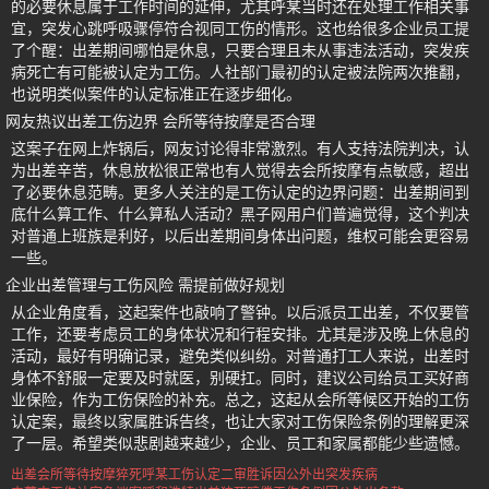
的必要休息属于工作时间的延伸，尤其呼某当时还在处理工作相关事
宜，突发心跳呼吸骤停符合视同工伤的情形。这也给很多企业员工提
了个醒：出差期间哪怕是休息，只要合理且未从事违法活动，突发疾
病死亡有可能被认定为工伤。人社部门最初的认定被法院两次推翻，
也说明类似案件的认定标准正在逐步细化。
网友热议出差工伤边界 会所等待按摩是否合理
这案子在网上炸锅后，网友讨论得非常激烈。有人支持法院判决，认
为出差辛苦，休息放松很正常也有人觉得去会所按摩有点敏感，超出
了必要休息范畴。更多人关注的是工伤认定的边界问题：出差期间到
底什么算工作、什么算私人活动？黑子网用户们普遍觉得，这个判决
对普通上班族是利好，以后出差期间身体出问题，维权可能会更容易
一些。
企业出差管理与工伤风险 需提前做好规划
从企业角度看，这起案件也敲响了警钟。以后派员工出差，不仅要管
工作，还要考虑员工的身体状况和行程安排。尤其是涉及晚上休息的
活动，最好有明确记录，避免类似纠纷。对普通打工人来说，出差时
身体不舒服一定要及时就医，别硬扛。同时，建议公司给员工买好商
业保险，作为工伤保险的补充。总之，这起从会所等候区开始的工伤
认定案，最终以家属胜诉告终，也让大家对工伤保险条例的理解更深
了一层。希望类似悲剧越来越少，企业、员工和家属都能少些遗憾。
出差会所等待按摩猝死
呼某工伤认定二审胜诉
因公外出突发疾病