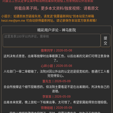
内蒙古工伤认定争议案
呼和浩特出差猝死赔偿
工伤条例因公外出条款
转载自黑子网，更多本文资料/独家视频：请看原文
小提示：如遇到本页链接失效，请发送“我要最新网址”到本站官方邮箱
heizi.me@pm.me 可自动获得最新网址。请记录保存本站官方联系邮箱！
精彩用户评论 - 神马影院
提
交
2026-05-08
傲寒同学
这判决有点意思，出差等按摩时出事都算工伤，以后出差的兄弟们可得注意身体
了。
2026-05-08
心碎小甜
人社部门一审二审都输了，法院对因公外出的认定还是挺宽松的，普通打工人看
完觉得安心。
2026-05-09
董先生
去会所按摩这个细节挺敏感的，但法院主要看是不是在出差期间，判决有自己的
道理。
2026-05-09
李笨笨
出差本来就累，晚上放松一下结果出事，太可惜了，希望家属能得到合理赔偿。
2026-05-09
铁锤姐姐