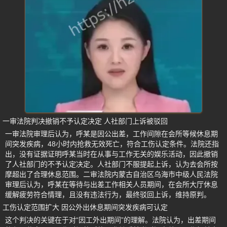
一审法院判决撤销不予认定决定 人社部门上诉被驳回
一审法院审理后认为，呼某是因公出差，工作间隙在会所等候休息期
间突发疾病，48小时内抢救无效死亡，符合工伤认定条件。法院还指
出，没有证据证明呼某当时在从事与工作无关的娱乐活动，因此撤销
了人社部门的不予认定决定。人社部门不服提起上诉，认为去会所按
摩超出了合理休息范围。二审法院内蒙古自治区乌海市中级人民法院
审理后认为，呼某在等待与出差工作相关人员期间，在会所大厅休息
缓解疲劳符合情理，且没有违法行为，最终驳回上诉，维持原判。
工伤认定范围扩大 因公外出休息期间突发疾病可认定
这个判决的关键在于对“因工外出期间”的理解。法院认为，出差期间