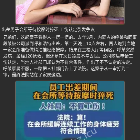
出差男子会所等待按摩时猝死 工伤认定引发争议
兄弟们，这起案子看得人一愣一愣的。去年3月，内蒙古的呼某和同事
段某被公司派到呼和浩特出差，第二天晚上10点左右，两人跑到当地
一家会所准备做精油推经络按摩。结果在三楼大厅等候区，呼某突然
发病，虽经120抢救，但还是在次日凌晨不幸去世。公司随后申请工
伤认定，当地人社部门却认为不符合条件，作出了不予认定的决定。
呼某家属不服，一路把人社部门告上了法院。这案子从一审打到二
审，最终法院站在了家属这边。