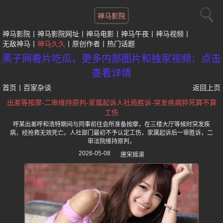
神马影院
神马影院
神马影院网址
神马电影
神马午夜
神马视频
无敌神马
神马久久
原创作者
热门话题
黑子网看片吃瓜，更多内部图片和独家视频：点击
查看详情
首页
丨
百家杂谈
返回上页
出差等按摩-二审维持原判-家属起诉人社局胜诉-突发疾病猝死算不算
工伤
呼某出差呼和浩特期间与同事前往会所准备按摩，在三楼大厅等候时突发疾
病，经抢救无效死亡。人社部门最初不予认定工伤，家属起诉后一审胜诉，二
审法院维持原判，
2026-05-08
唐宋摇滚