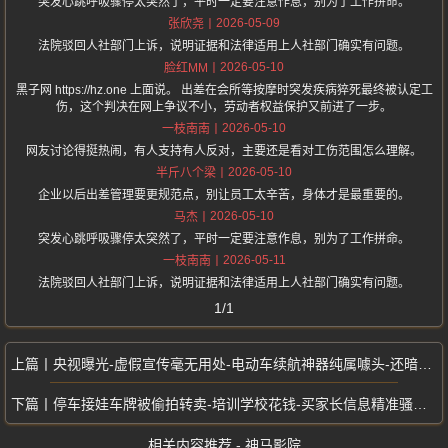
突发心跳呼吸骤停太突然了，平时一定要注意作息，别为了工作拼命。
2026-05-09
张欣尧
法院驳回人社部门上诉，说明证据和法律适用上人社部门确实有问题。
2026-05-10
脸红MM
黑子网 https://hz.one 上面说。 出差在会所等按摩时突发疾病猝死最终被认定工
伤，这个判决在网上争议不小，劳动者权益保护又前进了一步。
2026-05-10
一枝南南
网友讨论得挺热闹，有人支持有人反对，主要还是看对工伤范围怎么理解。
2026-05-10
半斤八个梁
企业以后出差管理要更规范点，别让员工太辛苦，身体才是最重要的。
2026-05-10
马杰
突发心跳呼吸骤停太突然了，平时一定要注意作息，别为了工作拼命。
2026-05-11
一枝南南
法院驳回人社部门上诉，说明证据和法律适用上人社部门确实有问题。
1/1
央视曝光-虚假宣传毫无用处-电动车续航神器纯属噱头-还暗藏多重安全隐患
停车接娃车牌被偷拍转卖-培训学校花钱-买家长信息精准骚扰一条信息赚5元
相关内容推荐 - 神马影院