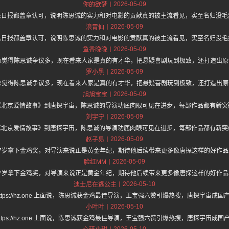
2026-05-09
你的欲梦
民日报都盖章认可，说明陈思诚的实力和对电影的贡献真的被主流看见，实至名归没毛
2026-05-09
浪胃仙
民日报都盖章认可，说明陈思诚的实力和对电影的贡献真的被主流看见，实至名归没毛
2026-05-09
鱼香晚晚
总觉得陈思诚争议多，现在看来人家是真的有才华，把悬疑喜剧玩到极致，还打造出原创
2026-05-09
罗小黑
总觉得陈思诚争议多，现在看来人家是真的有才华，把悬疑喜剧玩到极致，还打造出原创
2026-05-09
旭旭宝宝
《北京爱情故事》到唐探宇宙，陈思诚的导演功底肉眼可见在进步，每部作品都有新突
2026-05-09
刘宇宁
《北京爱情故事》到唐探宇宙，陈思诚的导演功底肉眼可见在进步，每部作品都有新突
2026-05-09
赵子易
47岁拿下金鸡奖，对导演来说正是黄金年纪，期待他后续带来更多像唐探这样的好作品
2026-05-09
脸红MM
47岁拿下金鸡奖，对导演来说正是黄金年纪，期待他后续带来更多像唐探这样的好作品
2026-05-10
迪士尼在逃公主
https://hz.one 上面说，陈思诚获金鸡最佳导演，王宝强六赞引爆热搜，唐探宇宙成国产
2026-05-10
小叶叶
https://hz.one 上面说，陈思诚获金鸡最佳导演，王宝强六赞引爆热搜，唐探宇宙成国产
2026-05-10