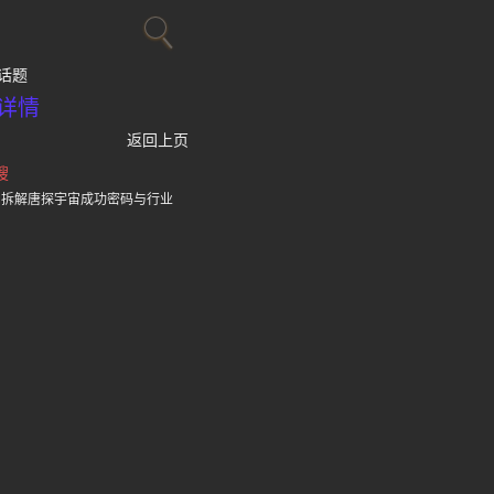
话题
详情
返回上页
搜
，拆解唐探宇宙成功密码与行业