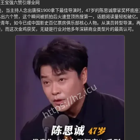
杯王宝强六赞引爆全网
晚，当主持人念出唐探1900拿下最佳导演时，47岁的陈思诚摩挲奖杯底
出六个赞，这个瞬间被抓拍后火速登顶热搜第一，话题阅读量轻松破亿。
青年，如今已成中国影史百亿票房俱乐部核心人物。从演员转型导演，再
袭，而这次金鸡获奖，无疑是行业对他多年深耕商业类型片的最高认可。