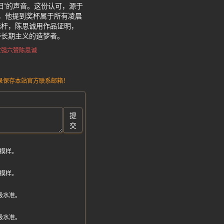
归”的声音。这份认可，源于
里，他提到奖杯属于所有凌晨
标杆，陈思诚用作品证明，
持长期主义的造梦者。
宝强六赞陈思诚
请记录保存本站官方联系邮箱！
提
交
模样。
模样。
级水准。
级水准。