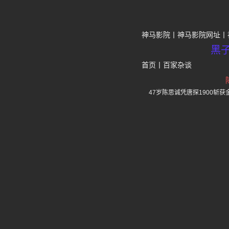
神马影院
神马影院网址
黑
首页
丨
百家杂谈
47岁陈思诚凭唐探1900