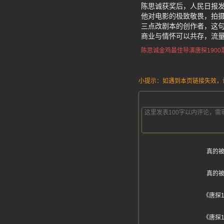
陈思诚获奖后，人民日报发
他对电影的极致敬畏，拍摄
三点改剧本的创作者，这
商业与情怀可以共存，流
陈思诚金鸡最佳导演
唐探190
小提示：如遇到本页链接失效，请发
真的
真的
《唐探
《唐探