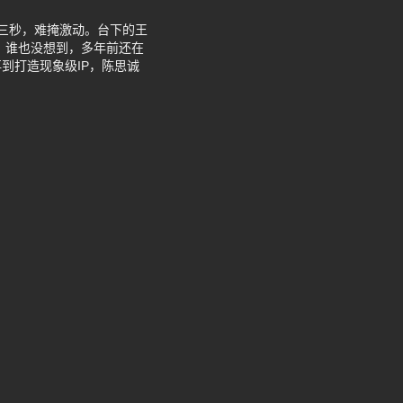
座三秒，难掩激动。台下的王
 谁也没想到，多年前还在
到打造现象级IP，陈思诚