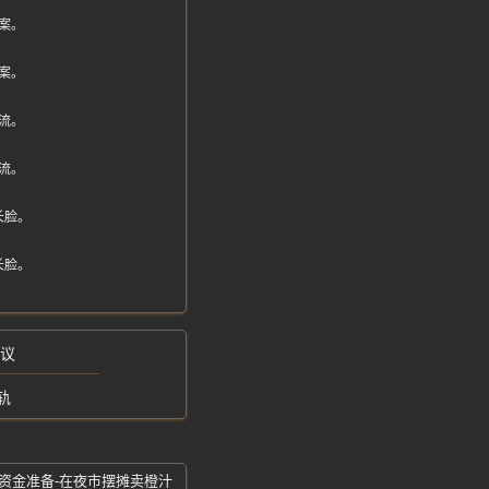
案。
案。
流。
流。
长脸。
长脸。
热议
轨
资金准备-在夜市摆摊卖橙汁