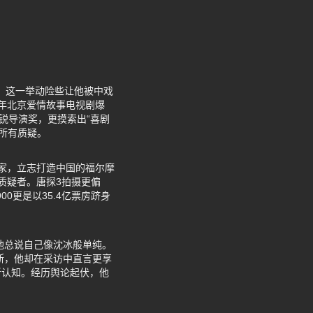
格，这一举动险些让他被中戏
2年北京爱情故事电视剧爆
锐导演奖，更摸索出“喜剧
破所有质疑。
身家，立志打造中国的福尔摩
质疑者。唐探3拍摄更偏
0更是以35.4亿票房跻身
他总说自己像沈冰般单纯。
不断，他却在采访中直言更享
新认知。经历舆论起伏，他