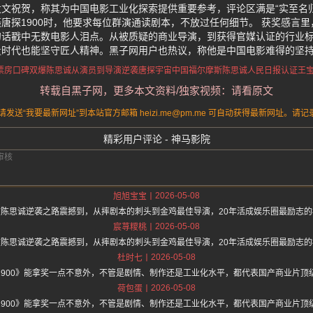
文祝贺，称其为中国电影工业化探索提供重要参考，评论区满是“实至名
唐探1900时，他要求每位群演通读剧本，不放过任何细节。 获奖感言
句话戳中无数电影人泪点。从被质疑的商业导演，到获得官媒认证的行业
量时代也能坚守匠人精神。黑子网用户也热议，称他是中国电影难得的坚
0票房口碑双爆
陈思诚从演员到导演逆袭
唐探宇宙中国福尔摩斯
陈思诚人民日报认证
王
转载自黑子网，更多本文资料/独家视频：请看原文
送“我要最新网址”到本站官方邮箱 heizi.me@pm.me 可自动获得最新网址。
精彩用户评论 - 神马影院
2026-05-08
旭旭宝宝
被陈思诚逆袭之路震撼到，从摔剧本的刺头到金鸡最佳导演，20年活成娱乐圈最励志的
2026-05-08
宸荨糭桃
被陈思诚逆袭之路震撼到，从摔剧本的刺头到金鸡最佳导演，20年活成娱乐圈最励志的
2026-05-08
杜时七
1900》能拿奖一点不意外，不管是剧情、制作还是工业化水平，都代表国产商业片顶
2026-05-08
荷包蛋
1900》能拿奖一点不意外，不管是剧情、制作还是工业化水平，都代表国产商业片顶