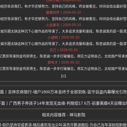
心碎小甜
的经历告诉我们，有才华还够努力，坚持自己的风格，终会被看见，时间会给出最好答
2026-05-10
傲寒同学
的经历告诉我们，有才华还够努力，坚持自己的风格，终会被看见，时间会给出最好答
2026-05-10
火龙果羊
在娱乐圈太缺这种沉下心做作品的导演了，大多追求流量和速成，陈思诚真的是一股清
2026-05-10
小透明
在娱乐圈太缺这种沉下心做作品的导演了，大多追求流量和速成，陈思诚真的是一股清
2026-05-10
洁己
亿票房导演到金鸡奖得主，陈思诚一步步打破偏见，用实力证明自己，太给国产导演
2026-05-10
郭有才
亿票房导演到金鸡奖得主，陈思诚一步步打破偏见，用实力证明自己，太给国产导演
1/1
吉林农商银行-储户1800万本息终于全部到账-监守自盗内幕曝光引
广西男子养孩子14年发现无血缘-判赔偿17.6万-前妻离婚4天自曝出
相关内容推荐 - 神马影院
-但仍坚持完成表演-随后痛到发出尖叫
演员许鹏退圈后-为自己当导演拍短剧做