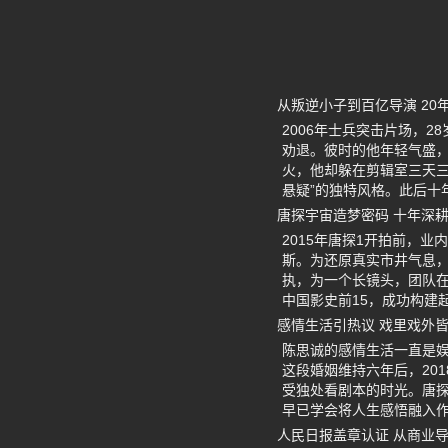
从叛逆小子到百亿导演 20
2006年士兵突击片场，
劝退。彼时的他年轻气盛，
火，他却躲在剪辑室三天三
悬疑”的独特风格。此后十
唐探宇宙造梦密码 十年深
2015年唐探1开拍前，
斯。为还原真实市井气息，
执，为一个长镜头，团队在东
中国影史前15，成功构建
感情生活引热议 戏里戏外
陈思诚的感情生活一直是娱
这段婚姻维持六年后，20
受独处看剧本的时光。唐探
早已学会将人生感悟融入
人民日报盖章认证 从商业