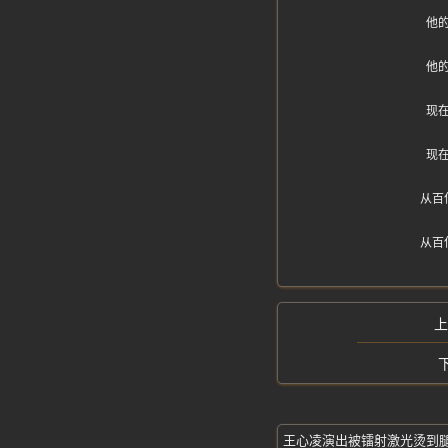
他
他
现
现
从百
从百
王心凌演出被镭射激光烫到腿