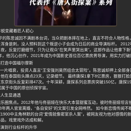
年蜕变藏着匠人初心
28岁的陈思诚因不满剧本台词，当众把剧本摔在地上，直言不符合人物性
浑身是刺，没人预料到这个叛逆小子会成为日后的商业导演标杆。 201
夜，反复打磨细节，只为让观众“在笑声里哭出来”。这部作品让他拿下新
年，他沉心创作，2021年成为中国影史首位百亿票房男导演，用实力打
耕打造中国福尔摩斯
业内一片唱衰，投资人直言“王宝强刘昊然组合太冒险”。陈思诚却押上全部
他在泰国街头蹲点23天，记录细节。 最终唐探1拿下8亿票房，狠狠打脸
京街头反复彩排47次。十年深耕，唐探系列总票房突破150亿，唐探190
起属于中国的原创侦探宇宙。
皆人生显通透
乐圈焦点。2012年他与佟丽娅在快乐大本营甜蜜互动，彼时佟丽娅坦言
18年两人官宣离婚，“各自安好”的文案引发全网哗然。 如今新恋情传闻
1900中主角林默的台词“爱情就像密室杀人案”，被网友视为他对感情的
作品，戏里戏外达成和解。
导演到行业标杆的升华