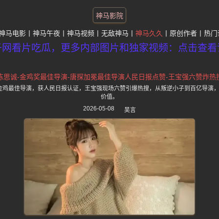
神马影院
神马电影
神马午夜
神马视频
无敌神马
神马久久
原创作者
热门
子网看片吃瓜，更多内部图片和独家视频：点击查看
陈思诚-金鸡奖最佳导演-唐探加冕最佳导演人民日报点赞-王宝强六赞炸热
斩获金鸡最佳导演，获人民日报认证，王宝强现场六赞引爆热搜，从叛逆小子到百亿导演
价值。
2026-05-08
吴言