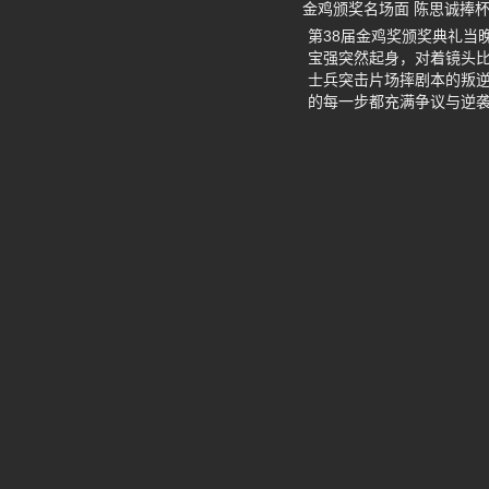
金鸡颁奖名场面 陈思诚捧
第38届金鸡奖颁奖典礼当
宝强突然起身，对着镜头比
士兵突击片场摔剧本的叛逆
的每一步都充满争议与逆