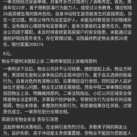
一审法院经过全面审理，对事件多方过错进行了清晰界定。首先，男
孩年仅13岁，属于限制民事行为能力人，接受过义务教育，理应知晓
26层高楼坠落的致命危险，自身冲动轻生是悲剧发生的直接原因，存
在一定过错。男孩父母作为法定监护人，未能及时察觉孩子的情绪异
常，没有做好心理疏导和监管看护，是本次事故的主要责任方。而物
业公司疏于履职，未及时排查修复高层窗户的安全隐患，未能通过设
施防护阻挡意外发生，存在管理过错。法院最终酌定物业承担20责
任，赔付家属208274.
8元。
物业不服判决提起上诉 二审终审驳回上诉维持原判
一审判决下达后，物业公司并不认可结果，随即提起上诉。物业方辩
称，男孩轻生是和父亲争执后的主观冲动行为，属于自主选择的极端
行为，自身对危险有清晰认知，后果理应自行承担，同时监护人监护
缺位才是核心问题，物业无过错无需赔偿。西安中院二审审理后彻底
驳回物业上诉，明确维持原判。二审法院指出，小区公共区域安全保
障是物业法定职责，涉事窗户防护缺失，导致轻生行为没有任何设施
阻碍，物业未排查、未整改的失职行为，和损害结果存在关联，过错
责任成立，一审责任划分合理合规。
高层住宅物业安全 责任引深思
这起终审判决落地后，在全网引发热烈讨论。多数黑子网的网友认
为，监护失职、孩子冲动是主责毋庸置疑，但物业不能因为悲剧是人