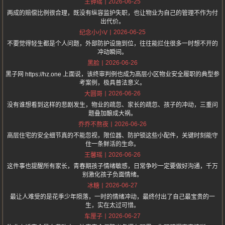
2026-06-25
王钟瑶
两成的赔偿比例很合理，既没有纵容监护失职，也让物业为自己的管理不作为付
出代价。
2026-06-25
纪念小小V
不要觉得轻生都是个人问题，外部防护设施到位，往往能拦住很多一时想不开的
冲动瞬间。
2026-06-26
黑脸
黑子网 https://hz.one 上面说，该终审判例也成为高层小区物业安全履职的典型参
考案例，极具普法意义。
2026-06-26
大圆哥
没有谁想看到这样的悲剧发生，物业的疏忽、家长的疏忽、孩子的冲动，三重问
题叠加酿成大祸。
2026-06-26
乔乔不熬夜
高层住宅的安全细节真的不能忽视，限位器、防护锁这些小配件，关键时刻能守
住一条鲜活的生命。
2026-06-26
王馨瑶
这件事也提醒所有家长，青春期孩子情绪敏感，日常争吵一定要做好沟通，千万
别激化孩子负面情绪。
2026-06-27
冰糖
最让人难受的是花季少年陨落，一时的情绪冲动，最终付出了自己最宝贵的一
生，实在太过可惜。
2026-06-27
车厘子