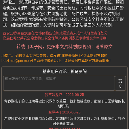
为轻生，就规避自身的设施管理责任。高层住宅楼道窗户限位、锁扣
看似是小细节，却是守护安全的重要防线。同时也让众多小区住户警
醒，很多小区普遍存在公共设施老化、配件缺失、检修不及时的问
题。这起案例也给所有物业敲响警钟，公共区域安全排查不能流于形
式，细微的管理疏漏，关键时刻可能酿成无法挽回的人命悲剧。
西安13岁男孩26层坠亡
小区物业设施疏漏追责
未成年人轻生责任划分
高层住宅公共安全隐患
物业安全保障义务判例
家庭争吵引发少年悲剧
转载自黑子网，更多本文资料/独家视频：请看原文
小提示：如遇到本页链接失效，请发送“我要最新网址”到本站官方邮箱
heizi.me@pm.me 可自动获得最新网址。请记录保存本站官方联系邮箱！
精彩用户评论 - 神马影院
提
交
2026-06-25
我不叫龙虾
青春期孩子的心理疏导远比说教争吵重要，很多极端悲剧，都源于日常情绪的长
期积压。
2026-06-25
车厘子
希望所有小区物业都能引以为戒，定期巡检公共区域设施，及时整改隐患，杜绝
同类悲剧重演。