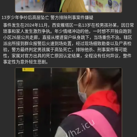
13岁少年争吵后高层坠亡 警方排除刑事案件嫌疑
事件发生在2024年11月，西安雁塔区一名13岁在校男孩孙某，因日常
琐事和家人发生激烈争执。年少情绪冲动的他，一时想不开独自跑到
小区26层公共走廊，直接从楼道窗户纵身跳下，当场重伤不治。辖区
派出所接到群众报警后火速到场处置，经过现场细致勘查以及尸表检
验，警方最终判定男孩属于高坠死亡，排除他杀、刑事案件等可能
性，家属对官方出具的死亡原因认定结果，全程没有任何异议，整件
事定性为意外轻生悲剧。