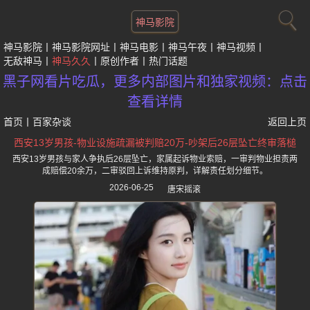
神马影院
神马影院
神马影院网址
神马电影
神马午夜
神马视频
无敌神马
神马久久
原创作者
热门话题
黑子网看片吃瓜，更多内部图片和独家视频：点击
查看详情
首页
丨
百家杂谈
返回上页
西安13岁男孩-物业设施疏漏被判赔20万-吵架后26层坠亡终审落槌
西安13岁男孩与家人争执后26层坠亡，家属起诉物业索赔，一审判物业担责两
成赔偿20余万，二审驳回上诉维持原判，详解责任划分细节。
2026-06-25
唐宋摇滚