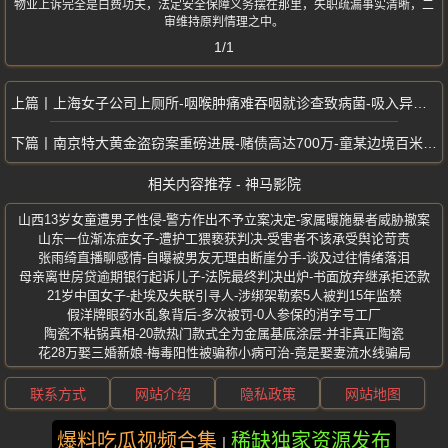
物业上诉完全是白费功夫，法定安全保障义务摆在那里，失职疏漏事实清晰，二
审维持原判情理之中。
1/1
上海女子公司上厕所-咽喉肿痛难吞咽就诊查致病菌-吸入异味引发细菌感染
南京特大黄金盗窃案重磅进展-赌债高达700万-童某边境百米处被抓
相关内容推荐 - 神马影院
山西13岁女童遭男子性侵-警方作出不予立案决定-家属曝施暴者威胁撤案
山东一位渐冻症女子-遭护工猥亵获判决-受害者不该承受舆论苛责
张雨绮直播聊感情-自曝被男友无理由断崖分手-谈及过往情绪落泪
母亲离世房贷逾期银行起诉儿子-法院最终判决出炉-书面放弃继承拒还款
21岁中国女子-赴埃及失联引寻人-涉绑架勒索5人被判15年监禁
假洋牌眼药水乱象背后-多次被罚-0人参保的消字号工厂
陶瓷不粘锅真相-20款热门款式全为金属基底涂层-并非真正陶瓷
花28万娶三婚新娘-梅毒阳性被骗称小病可治-竟是娶妻流水线骗局
联系方式
网站介绍
隐私政策
网站地图
爆料吃瓜视频合集
稀缺独家资源发布
版权所有 ©2025 神马影院 保留所有权利