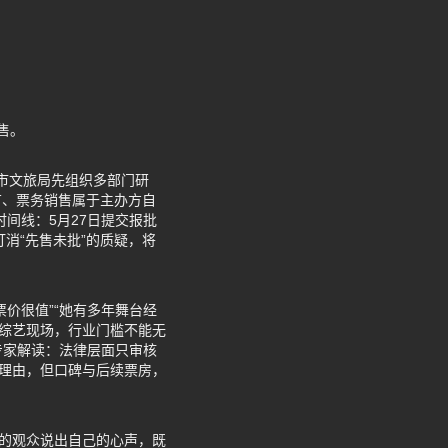
售。
市文旅局先组织多部门研
广、票务销售属于主办方自
间线：5月27日提交报批
消“先售未批”的质疑，将
价很值”“她有多年舞台经
是综艺现场，行业门槛不能无
专家解读：法律层面只审核
在理由，但口碑与后续票房，
网的观众说出自己的心声，既