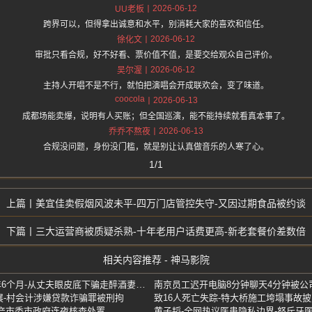
2026-06-12
UU老板
跨界可以，但得拿出诚意和水平，别消耗大家的喜欢和信任。
2026-06-12
徐化文
审批只看合规，好不好看、票价值不值，是要交给观众自己评价。
2026-06-12
吴尔渥
主持人开唱不是不行，就怕把演唱会开成联欢会，变了味道。
coocola
2026-06-13
成都场能卖爆，说明有人买账；但全国巡演，能不能持续就看真本事了。
2026-06-13
乔乔不熬夜
合规没问题，身份没门槛，就是别让认真做音乐的人寒了心。
1/1
美宜佳卖假烟风波未平-四万门店管控失守-又因过期食品被约谈
三大运营商被质疑杀熟-十年老用户话费更高-新老套餐价差数倍
相关内容推荐 - 神马影院
男子假扮饭店服务员-获刑3年6个月-从丈夫眼皮底下骗走醉酒妻子性侵
展-村会计涉嫌贷款诈骗罪被刑拘
致16人死亡失踪-特大桥施工垮塌事故披
产市委市政府连夜核查处置