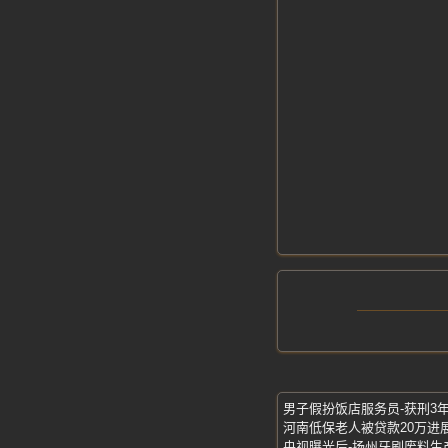
河南低保老人被贷款20万进
央视曝光后-扬州牙刷废料生