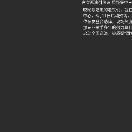
官宣巡演引热议 质疑集中
哎呦喂吃瓜的老铁们，就在
中心，6月11日启动预售，
位亲友登台助阵，现场热
那专业歌手多年的努力算
启动全国巡演，被质疑“圆