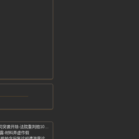
南京员工迟开电脑8分钟聊天4分钟被公司突袭开除-法院重判赔10万8
露-材料弄虚作假
黄子韬-全网热议医患隐私边界-怒斥牙医偷拍念旧复诊却遭泄露诊疗细节