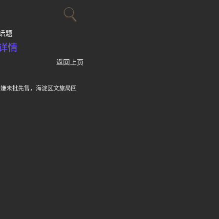
话题
详情
返回上页
、涉嫌未批先售，海淀区文旅局回