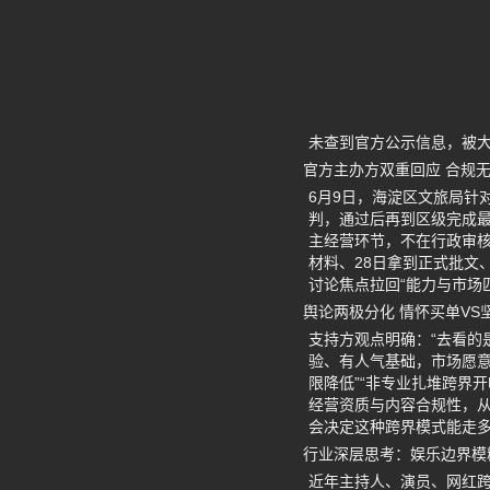
未查到官方公示信息，被大
官方主办方双重回应 合规
6月9日，海淀区文旅局针
判，通过后再到区级完成
主经营环节，不在行政审核
材料、28日拿到正式批文
讨论焦点拉回“能力与市场
舆论两极分化 情怀买单VS
支持方观点明确：“去看的
验、有人气基础，市场愿意
限降低”“非专业扎堆跨界
经营资质与内容合规性，从
会决定这种跨界模式能走
行业深层思考：娱乐边界模
近年主持人、演员、网红跨