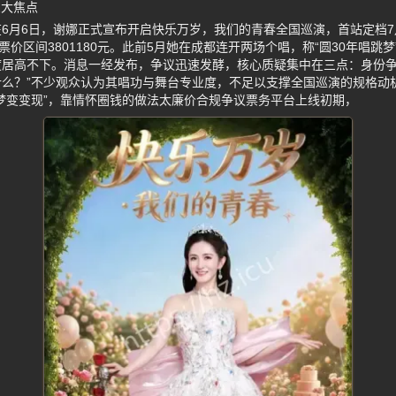
三大焦点
6月6日，谢娜正式宣布开启快乐万岁，我们的青春全国巡演，首站定档7
票价区间3801180元。此前5月她在成都连开两场个唱，称“圆30年唱跳
度居高不下。消息一经发布，争议迅速发酵，核心质疑集中在三点：身份争
什么？”不少观众认为其唱功与舞台专业度，不足以支撑全国巡演的规格动
梦变变现”，靠情怀圈钱的做法太廉价合规争议票务平台上线初期，