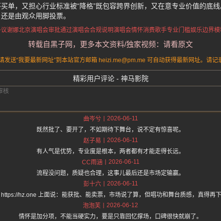
买单，又担心行业标准被“降格”既包容跨界创新，又在意专业价值的底
，还是由观众用脚投票。
争议
谢娜北京演唱会审批通过
演唱会合规说明
演唱会情怀消费
歌手专业门槛
娱乐边界模
转载自黑子网，更多本文资料/独家视频：请看原文
送“我要最新网址”到本站官方邮箱 heizi.me@pm.me 可自动获得最新网址。
精彩用户评论 - 神马影院
2026-06-11
曲岑兮
既然批了、要开了，不如期待下舞台，说不定有惊喜呢。
2026-06-11
赵子易
有人气是优势，专业度是根本，两者都有才能走得长远。
2026-06-11
CC雨涵
流程没问题，质疑也合理，这事儿最后还是市场定输赢。
2026-06-11
彭十六
 https://hz.one 上面说：能获批、能卖票，市场说了算，但唱功和舞台质感，真得再
2026-06-12
泡泡芙
情怀是加分项，不能当硬实力，要是只靠回忆撑场，口碑很快就崩了。