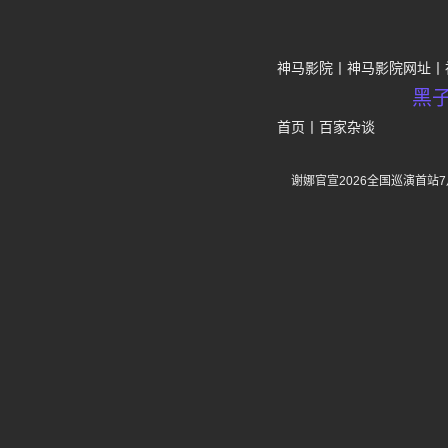
神马影院
神马影院网址
黑
首页
丨
百家杂谈
谢娜官宣2026全国巡演首站