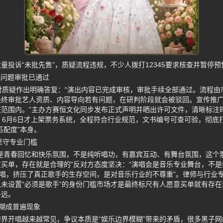
量投诉“未批先售”，质疑流程违规，不少人拨打12345要求核查并暂停预
无问题审批已通过
对质疑作出明确答复：“演出内容已完成审核，审批手续全部通过。流程由
最终审批艺人资质、内容导向若有问题，在研判阶段就会被驳回。宣传推
范围内。”主办方赛恒文化同步发布正式声明并晒出许可文件，清晰标注时
、6月6日才上架票务系统，全程符合行业规范，文书编号可查可验，彻底打
匹配度”本身。
坚守专业门槛
是青春回忆和快乐氛围，不是纯听唱功，有嘉宾互动、有舞台氛围，这个票
买单，存在就是合理的”反对方态度坚决：“演唱会是音乐专业舞台，不
开唱，挤压了真正歌手的生存空间，是对音乐行业的不尊重”。律师与行业
未设置“必须是歌手”的身份门槛市场才是最终标尺有人愿意买单就有存
多远。
糊成普遍现象
界开唱越来越常见，争议本质是“娱乐边界模糊”带来的矛盾，很多黑子