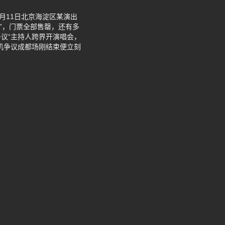
月11日北京海淀区某演出
梦”，门票全部售罄，还有多
议“主持人跨界开演唱会，
机争议成都场刚结束便立刻