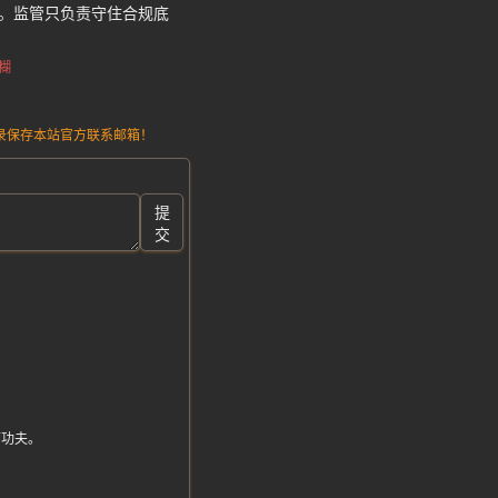
线。监管只负责守住合规底
糊
请记录保存本站官方联系邮箱！
提
交
下功夫。