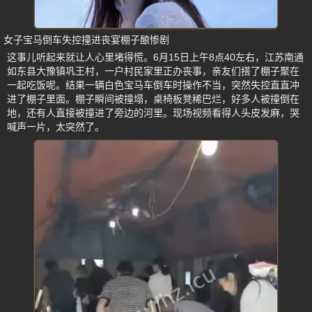
女子宝马倒车失控撞进丧宴棚子酿惨剧
这事儿听起来就让人心里堵得慌。6月15日上午8点40左右，江苏南通
如东县大豫镇巩王村，一户村民家里正办丧事，亲友们搭了棚子聚在
一起吃饭呢。结果一辆白色宝马车倒车时操作不当，突然失控直直冲
进了棚子里面。棚子瞬间被撞塌，桌椅板凳稀巴烂，好多人被撞倒在
地，还有人直接被撞进了旁边的河里。现场视频看得人头皮发麻，哭
喊声一片，太突然了。