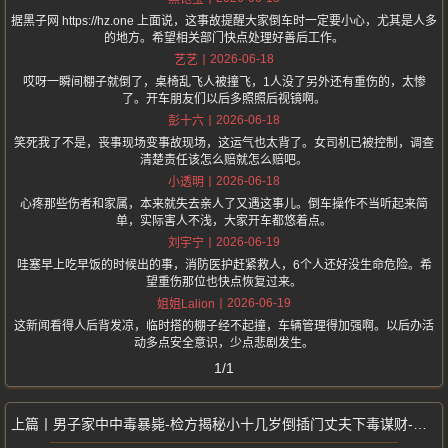
据黑子网 https://hz.one 上面说，这事故提醒大家倒车时一定要小心，尤其是人多
的地方。希望相关部门快点处理好善后工作。
2026-06-18
艺艺
哎呀一瞬间棚子就倒了，桌椅乱飞人被撞飞，1人没了另外还有重伤的，太惨
了。开车朋友们以后多照照后视镜啊。
2026-06-18
彭十六
笑死我了不是，丧事现场变事故现场，这运气也太背了。女司机已被控制，调查
清楚责任该怎么赔就怎么赔吧。
2026-06-18
小透明
心疼那些伤者和家属，本来就失去亲人了又遇这事儿。倒车操作不当听起来简
单，实际害人不浅，大家开车都悠着点。
2026-06-19
刘宇宁
哇塞早上吃早饭的时候出的事，消防医护赶紧救人，6个人还好没生命危险。希
望重伤那位也快点恢复过来。
2026-06-19
姐姐Lalion
这新闻看得人后背发凉，临时搭的棚子经不起撞，车辆管理得加强啊。以后办活
动多点安全意识，少点悲剧发生。
1/1
男子家中中毒暴毙-检方揭秘小十几岁倒插门丈夫下毒谋财-男扮女装潜逃