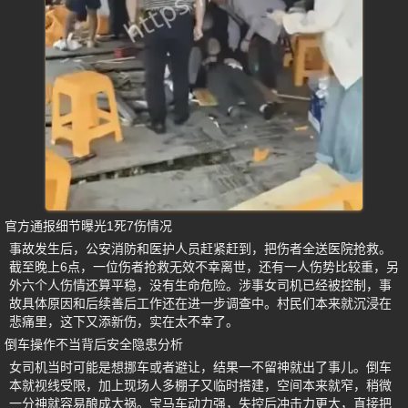
官方通报细节曝光1死7伤情况
事故发生后，公安消防和医护人员赶紧赶到，把伤者全送医院抢救。
截至晚上6点，一位伤者抢救无效不幸离世，还有一人伤势比较重，另
外六个人伤情还算平稳，没有生命危险。涉事女司机已经被控制，事
故具体原因和后续善后工作还在进一步调查中。村民们本来就沉浸在
悲痛里，这下又添新伤，实在太不幸了。
倒车操作不当背后安全隐患分析
女司机当时可能是想挪车或者避让，结果一不留神就出了事儿。倒车
本就视线受限，加上现场人多棚子又临时搭建，空间本来就窄，稍微
一分神就容易酿成大祸。宝马车动力强，失控后冲击力更大，直接把