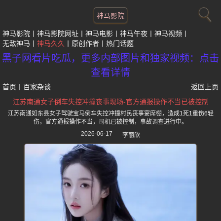
神马影院
神马影院
神马影院网址
神马电影
神马午夜
神马视频
无敌神马
神马久久
原创作者
热门话题
黑子网看片吃瓜，更多内部图片和独家视频：点击
查看详情
首页
丨
百家杂谈
返回上页
江苏南通女子倒车失控冲撞丧事现场-官方通报操作不当已被控制
江苏南通如东县女子驾驶宝马倒车失控冲撞村民丧事宴席棚，造成1死1重伤6轻
伤，官方通报操作不当，司机已被控制，事故调查进行中。
2026-06-17
李丽欣