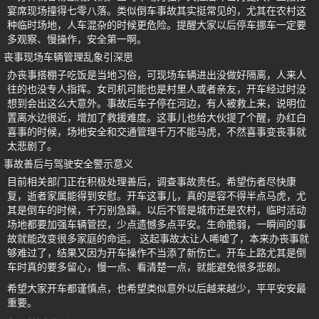
宴席现场撞得七零八落。类似倒车事故其实挺常见的，尤其在农村这
种临时场地，人车混杂的时候更危险。提醒大家以后停车挪车一定要
多观察、慢操作，安全第一啊。
丧事现场车辆管理乱象引深思
办丧事搭棚子吃饭是当地习俗，可现场车辆进出没做好隔离，人来人
往的也没专人指挥。女司机可能也是村里人或者亲友，开车经过时没
想到会出这么大意外。事故后车子停在河边，有人被救上来，说明位
置离水边很近，增加了救援难度。这事儿也给大伙提了个醒，办红白
喜事的时候，场地安全和交通管理千万不能马虎，不然喜事变丧事就
太悲剧了。
事故善后与驾驶安全警示意义
目前相关部门正在积极处理善后，调查事故责任。希望伤者尽快康
复，逝者家属能得到安慰。开车这事儿，真的是容不得半点马虎，尤
其是倒车的时候，千万别急躁。以后不管是城市还是农村，临时活动
场地都要加强车辆管控，少点遗憾多点平安。生命脆弱，一瞬间的事
故就能改变很多家庭的命运。 这起事故太让人唏嘘了，本来办丧事就
够难过了，结果又因为开车操作不当添了新伤亡。开车上路尤其是倒
车时真的要多留心，慢一点、看清楚一点，就能避免很多悲剧。
希望大家开车都谨慎点，也希望类似意外以后越来越少，平平安安最
重要。