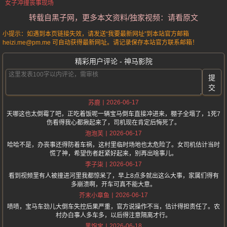
女子冲撞丧事现场
转载自黑子网，更多本文资料/独家视频：请看原文
小提示：如遇到本页链接失效，请发送“我要最新网址”到本站官方邮箱
heizi.me@pm.me 可自动获得最新网址。请记录保存本站官方联系邮箱！
精彩用户评论 - 神马影院
提
交
2026-06-17
苏鹿
天哪这也太倒霉了吧，正吃着饭呢一辆宝马倒车直接冲进来，棚子全塌了，1死7
伤看得我心都揪起来了，司机现在肯定后悔死了。
2026-06-17
泡泡芙
哈哈不是，办丧事还得防着车祸，这村里临时场地也太危险了。女司机估计当时
慌了神，希望伤者赶紧好起来，别再出啥事儿。
2026-06-17
李子柒
看到视频里有人被撞进河里我都惊呆了，早上8点多就出这么大事，家属们得有
多崩溃啊，开车可真不能大意。
2026-06-17
芥末小章鱼
啧啧，宝马车劲儿大倒车失控后果严重，官方说操作不当，估计得担责任了。农
村办白事人多车多，以后得注意隔离才行。
2026-06-18
黑饱宝