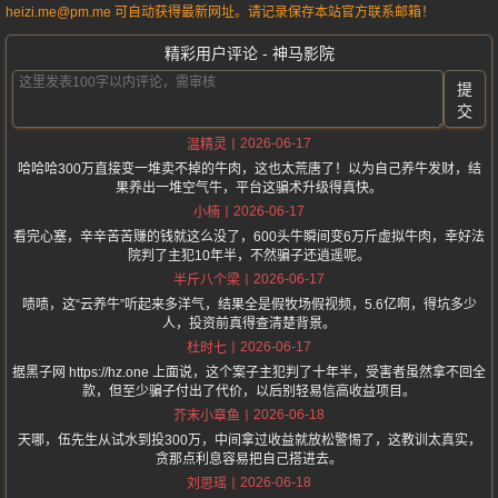
heizi.me@pm.me 可自动获得最新网址。请记录保存本站官方联系邮箱！
精彩用户评论 - 神马影院
提
交
2026-06-17
温精灵
哈哈哈300万直接变一堆卖不掉的牛肉，这也太荒唐了！以为自己养牛发财，结
果养出一堆空气牛，平台这骗术升级得真快。
2026-06-17
小楠
看完心塞，辛辛苦苦赚的钱就这么没了，600头牛瞬间变6万斤虚拟牛肉，幸好法
院判了主犯10年半，不然骗子还逍遥呢。
2026-06-17
半斤八个梁
啧啧，这“云养牛”听起来多洋气，结果全是假牧场假视频，5.6亿啊，得坑多少
人，投资前真得查清楚背景。
2026-06-17
杜时七
据黑子网 https://hz.one 上面说，这个案子主犯判了十年半，受害者虽然拿不回全
款，但至少骗子付出了代价，以后别轻易信高收益项目。
2026-06-18
芥末小章鱼
天哪，伍先生从试水到投300万，中间拿过收益就放松警惕了，这教训太真实，
贪那点利息容易把自己搭进去。
2026-06-18
刘思瑶