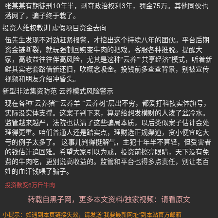
张某某有期徒刑10年半，剥夺政治权利3年，罚金75万。其他同伙也
落网了，骗子终于栽了。
投资人维权教训 虚假项目资金去向
伍先生发现不对劲赶紧报警，才挖出这个持续八年的团伙。平台后期
资金链断裂，就玩强制回购变牛肉的把戏，客服各种推脱。提醒大
家，高收益往往伴高风险，尤其是这种“云养”“共享经济”模式，听着新
鲜其实老套路借新还旧，吹概念吸金。投钱前多查查背景，别被宣传
视频和朋友介绍冲昏头。
新型非法集资防范 云养模式风险警示
现在各种“云养猪”“云养羊”“云养树”层出不穷，都爱打科技实体旗号，
实际没实体支撑。这案子判下来，算是给想发横财的人泼了盆冷水。
监管越来越严，法院也认清了这些骗局本质，以后类似案子估计会处
理得更重。咱们普通人还是踏实点，理财选正规渠道，贪小便宜吃大
亏的例子太多了。 这事儿判得挺解气，主犯十年半不算轻，但受害者
的钱估计追回难。希望大家引以为戒，投资前擦亮眼睛，天下没有免
费的牛肉吃，更别说高收益的。监管和平台也得多点责任，别让老百
姓的血汗钱喂了骗子。
投资款变6万斤牛肉
转载自黑子网，更多本文资料/独家视频：请看原文
小提示：如遇到本页链接失效，请发送“我要最新网址”到本站官方邮箱