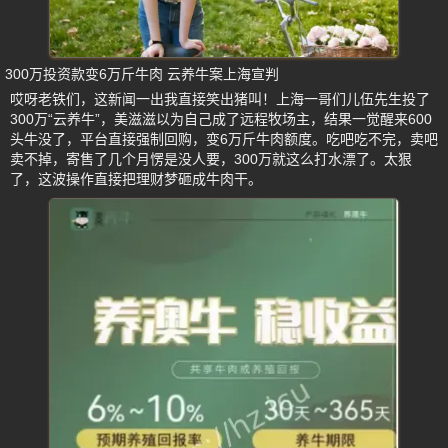
300万投资款变6万斤牛肉 云养牛案上海宣判
哎呀老铁们，这新闻一出我直接笑出猪叫！上海一哥们儿伍先生投了
300万“云养牛”，美滋滋以为自己成了远程牧场主，结果一觉醒来600
头牛没了，平台直接强制回购，变6万斤牛肉额度。吃吧吃不完，卖吧
卖不掉，寄售了几个月愣是没人要，300万就这么打水漂了。太狠
了，这波操作直接把理财梦砸成牛肉干。