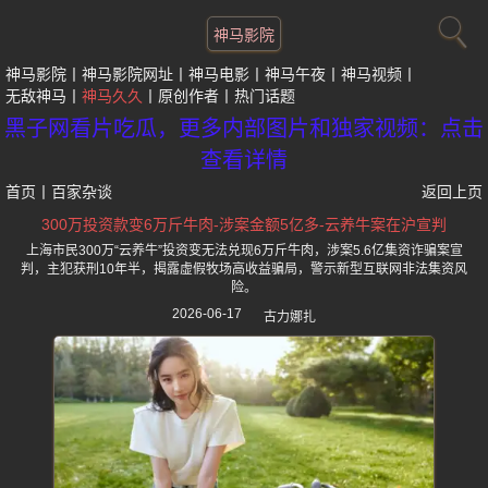
神马影院
神马影院
神马影院网址
神马电影
神马午夜
神马视频
无敌神马
神马久久
原创作者
热门话题
黑子网看片吃瓜，更多内部图片和独家视频：点击
查看详情
首页
丨
百家杂谈
返回上页
300万投资款变6万斤牛肉-涉案金额5亿多-云养牛案在沪宣判
上海市民300万“云养牛”投资变无法兑现6万斤牛肉，涉案5.6亿集资诈骗案宣
判，主犯获刑10年半，揭露虚假牧场高收益骗局，警示新型互联网非法集资风
险。
2026-06-17
古力娜扎