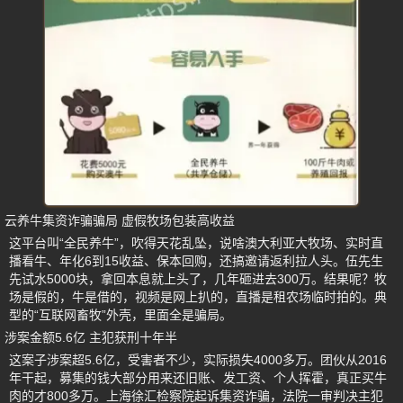
云养牛集资诈骗骗局 虚假牧场包装高收益
这平台叫“全民养牛”，吹得天花乱坠，说啥澳大利亚大牧场、实时直
播看牛、年化6到15收益、保本回购，还搞邀请返利拉人头。伍先生
先试水5000块，拿回本息就上头了，几年砸进去300万。结果呢？牧
场是假的，牛是借的，视频是网上扒的，直播是租农场临时拍的。典
型的“互联网畜牧”外壳，里面全是骗局。
涉案金额5.6亿 主犯获刑十年半
这案子涉案超5.6亿，受害者不少，实际损失4000多万。团伙从2016
年干起，募集的钱大部分用来还旧账、发工资、个人挥霍，真正买牛
肉的才800多万。上海徐汇检察院起诉集资诈骗，法院一审判决主犯