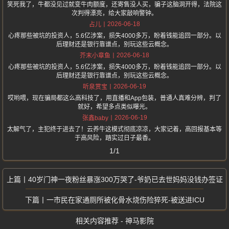
笑死我了，牛都没见过就变牛肉额度，还寄售没人买，骗子这脑洞开得，法院这
次判得漂亮，给大家敲响警钟。
2026-06-18
占儿
心疼那些被坑的投资人，5.6亿涉案，损失4000多万，盼着钱能追回一部分。以
后理财还是银行靠谱点，别玩这些云概念。
2026-06-18
芥末小章鱼
心疼那些被坑的投资人，5.6亿涉案，损失4000多万，盼着钱能追回一部分。以
后理财还是银行靠谱点，别玩这些云概念。
2026-06-19
听泉赏宝
哎哟喂，现在骗局都这么高科技了，用直播和App包装，普通人真难分辨，判了
就好，希望多点类似曝光。
2026-06-19
张鑫baby
太解气了，主犯终于进去了！云养牛这模式彻底凉凉，大家记着，高回报基本等
于高风险，踏实过日子最香。
1/1
40岁门神一夜粉丝暴涨300万哭了-爷奶已去世妈妈没钱办签证
一市民在家通厕所被化骨水烧伤险猝死-被送进ICU
相关内容推荐 - 神马影院