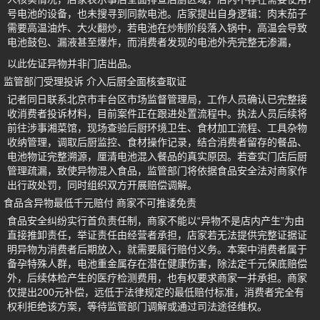
号电池的设备，也未搜寻到同款电池。店家提出自身逻辑：肉末茄子
需要高温油炸、大火翻炒，若电池在炒制阶段落入锅中，高温会导致
电池鼓包、漏液甚至爆炸，而消费者发现的电池外壳完整无渗漏，
以此佐证异物并非门店出品。
监管部门受理投诉 介入后厨全面核查取证
记者同日联系北京市丰台区市场监督管理局，工作人员确认已完整接
收消费者投诉材料，目前案件正在跟进处置流程中。执法人员后续将
前往涉事湘菜馆，现场查验后厨环境卫生、食材加工流程、工具杂物
收纳管理，调取后厨监控、食材操作记录，结合消费者留存的餐品、
电池物证完整溯源，厘清电池混入餐品的真实原因。若查实门店后厨
管理疏漏，致使异物混入食品，监管部门将依据食品安全法对商家作
出行政处罚，同时组织双方开展赔偿调解。
食品含异物最低千元赔付 商家不可推诿免责
食品安全纠纷实行首负责任制，商家不能以“异物不是店内产生”为由
直接推卸责任，举证责任由经营者承担，店家若无法提供完整证据证
明异物为消费者后期放入，就需要履行赔付义务。本案中消费者属于
备孕特殊人群，电池重金属存在潜在健康伤害，除法定千元保底赔偿
外，后续体检产生的医疗检测费用，也有权要求商家一并承担。商家
仅提出200元补偿，远低于法律规定的最低赔付标准，消费者完全有
权利拒绝该方案，等待监管部门调解或通过司法途径维权。