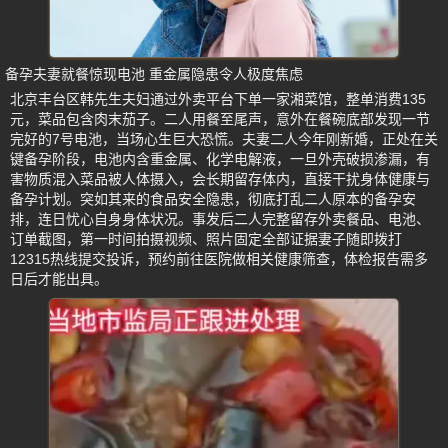
备孕夫妻就餐惊现电池 重金属隐患令人极度焦虑
北京丰台区韩先生夫妇通过外卖平台下单一家湘菜馆，整单消费135
元，菜品包含肉末茄子。二人用餐至尾声，意外在餐碗底部发现一节
完好的7号电池，当场心生巨大恐慌。夫妻二人今年刚新婚，正处在关
键备孕阶段，电池内含重金属、化学电解液，一旦外壳破损渗漏，有
害物质混入菜品被人体摄入，会长期留存体内，直接干扰身体健康与
备孕计划。突如其来的食品安全隐患，彻底打乱二人原本的备孕安
排，连日忧心自身身体状况。事发后二人完整留存外卖餐品、电池、
订单截图，第一时间拍摄视频、照片固定全部证据妻子随即拨打
12315热线提交投诉，预约前往医院做相关健康筛查，体检报告需多
日后才能出具。