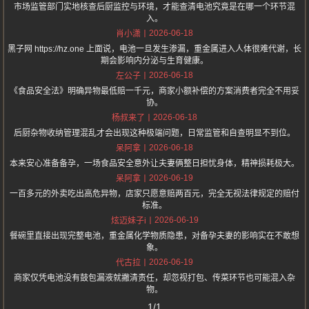
市场监管部门实地核查后厨监控与环境，才能查清电池究竟是在哪一个环节混
入。
2026-06-18
肖小潇
黑子网 https://hz.one 上面说，电池一旦发生渗漏，重金属进入人体很难代谢，长
期会影响内分泌与生育健康。
2026-06-18
左公子
《食品安全法》明确异物最低赔一千元，商家小额补偿的方案消费者完全不用妥
协。
2026-06-18
杨叔来了
后厨杂物收纳管理混乱才会出现这种极端问题，日常监管和自查明显不到位。
2026-06-18
呆阿拿
本来安心准备备孕，一场食品安全意外让夫妻俩整日担忧身体，精神损耗极大。
2026-06-19
呆阿拿
一百多元的外卖吃出高危异物，店家只愿意赔两百元，完全无视法律规定的赔付
标准。
2026-06-19
炫迈妹子i
餐碗里直接出现完整电池，重金属化学物质隐患，对备孕夫妻的影响实在不敢想
象。
2026-06-19
代古拉
商家仅凭电池没有鼓包漏液就撇清责任，却忽视打包、传菜环节也可能混入杂
物。
1/1