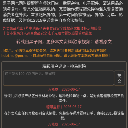
黑子网也同时提醒所有餐饮门店，后厨杂物、电子配件、清洁用品必
须与食材、餐具分区隔离收纳，完善操作流程避免异物混入餐食普通
消费者在外卖、堂食吃出异物，第一时间保留餐品、异物、订单、影
像证据，及时向12315投诉维护自身合法权益。
外卖菜品吃出7号电池
备孕夫妻食品安全维权
商家推诿拒足额赔偿
丰台市监局介入调查
食品安全法千元赔付
餐饮后厨管理乱象
转载自黑子网，更多本文资料/独家视频：请看原文
小提示：如遇到本页链接失效，请发送“我要最新网址”到本站官方邮箱
heizi.me@pm.me 可自动获得最新网址。请记录保存本站官方联系邮箱！
精彩用户评论 - 神马影院
提
交
2026-06-17
万能皮
餐饮门店必须严格区分食材与杂物，这种危险异物上桌，是对食客健康极度不负
责任。
2026-06-17
糖醋里脊
在外卖吃出任何异物都别自认倒霉，完整留存照片视频订单，直接12315投诉维
权。
2026-06-17
万能皮