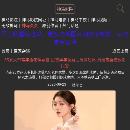
神马影院
神马影院
神马影院网址
神马电影
神马午夜
神马视频
无敌神马
神马久久
原创作者
热门话题
黑子网看片吃瓜，更多内部图片和独家视频：点击
查看详情
首页
丨
百家杂谈
返回上页
85岁大爷常年遭老伴家暴-民警半年调解后破例劝离-离婚带喜糖致谢
民警
济南85岁赵大爷长期遭受八旬老伴家暴，多次到派出所求助，民警走访亲眼目
睹老太施暴，打破劝和惯例促成离婚，大爷携喜糖上门道谢。
2026-06-23
杜时七