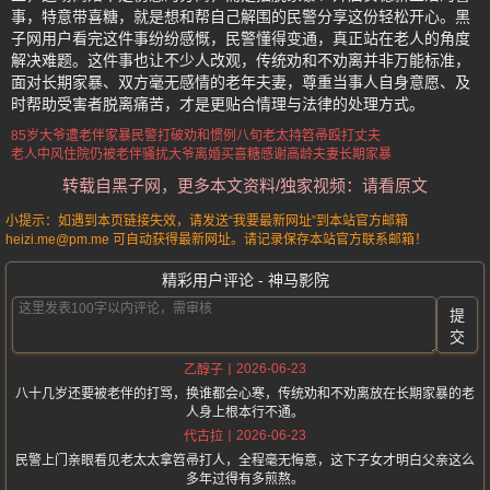
事，特意带喜糖，就是想和帮自己解围的民警分享这份轻松开心。黑
子网用户看完这件事纷纷感慨，民警懂得变通，真正站在老人的角度
解决难题。这件事也让不少人改观，传统劝和不劝离并非万能标准，
面对长期家暴、双方毫无感情的老年夫妻，尊重当事人自身意愿、及
时帮助受害者脱离痛苦，才是更贴合情理与法律的处理方式。
85岁大爷遭老伴家暴
民警打破劝和惯例
八旬老太持笤帚殴打丈夫
老人中风住院仍被老伴骚扰
大爷离婚买喜糖感谢
高龄夫妻长期家暴
转载自黑子网，更多本文资料/独家视频：请看原文
小提示：如遇到本页链接失效，请发送“我要最新网址”到本站官方邮箱
heizi.me@pm.me 可自动获得最新网址。请记录保存本站官方联系邮箱！
精彩用户评论 - 神马影院
提
交
2026-06-23
乙醇子
八十几岁还要被老伴的打骂，换谁都会心寒，传统劝和不劝离放在长期家暴的老
人身上根本行不通。
2026-06-23
代古拉
民警上门亲眼看见老太太拿笤帚打人，全程毫无悔意，这下子女才明白父亲这么
多年过得有多煎熬。