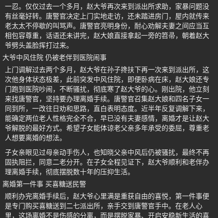
一忍。仅仅过去一个多月，赵大爷再次来到派出所求助，家暴问题没
有丝毫好转。唐警官决定上门实地走访，还未踏进房门，屋内就传来
老太太不停歇的叫骂声。唐警官亮明身份，耐心劝解夫妻之间应当互
相包容尊重，话语还未讲完，赵大娘直接拿起一旁的笤帚，朝着赵大
爷劈头盖脸挥打过来。
大爷中风住院 仍被老伴到医院闹事
上门调解过去两个多月，赵大爷在孙子搀扶下再一次来到派出所，这
次他身体状态极差，此前突发中风住院，即便卧病在床，赵大娘还专
门跑到医院吵闹，不断骚扰，彻底寒了赵大爷的心。刚出院，他立刻
来找唐警官，坚持要办理离婚手续。唐警官召集赵大娘和四名子女一
同到所，一改往日劝和思路，直白表明态度。近半年反复调解下来，
能确定两位老人性格完全不合，早已没有夫妻感情，离婚才是让赵大
爷解脱的最好方式。希望子女能体谅老父亲多年承受的委屈，尊重老
人想要离婚的想法。
子女亲眼见过母亲动手伤人，也知晓父亲中风后仍被骚扰，最终不再
固执阻拦，同意二老分开。在子女全程见证下，赵大爷顺利和老伴办
理离婚手续，彻底摆脱数十年的压抑生活。
离婚第一件事 买喜糖送民警
顺利办完离婚手续后，赵大爷心里满是重获自由的喜悦，第一件事便
是专门购买喜糖送到二七派出所，亲手交到唐警官手中。在老人心
里，这场离婚不是伤感的分离，而是摆脱家暴、开启安稳新生活的喜