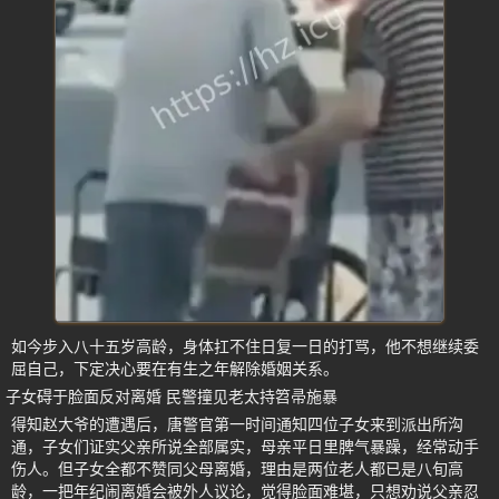
如今步入八十五岁高龄，身体扛不住日复一日的打骂，他不想继续委
屈自己，下定决心要在有生之年解除婚姻关系。
子女碍于脸面反对离婚 民警撞见老太持笤帚施暴
得知赵大爷的遭遇后，唐警官第一时间通知四位子女来到派出所沟
通，子女们证实父亲所说全部属实，母亲平日里脾气暴躁，经常动手
伤人。但子女全都不赞同父母离婚，理由是两位老人都已是八旬高
龄，一把年纪闹离婚会被外人议论，觉得脸面难堪，只想劝说父亲忍