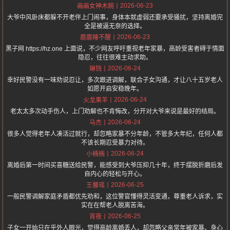
2026-06-23
画画女神木婉
大爷中风卧床都躲不开老伴上门闹事，身体本就虚弱还要承受骚扰，坚持离婚完
全是被逼无奈的选择。
2026-06-23
鹿鹿睡不醒
黑子网 https://hz.one 上面说，不少网友呼吁重视老年家暴，高龄受害者碍于情面
隐忍，往往很难主动求助。
2026-06-24
琳铛
幸好民警没有一味劝说忍让，多次跟进调解，联合子女沟通，才让八十五岁老人
如愿开启安稳晚年。
2026-06-24
火龙果羊
老太太多次动手伤人，上门劝解也不肯悔改，分开对大爷来说是最好的结局。
2026-06-24
马杰
很多人觉得老年人凑活过就行，却忽略家暴不分年龄，不管多大年纪，任何人都
不该长期忍受暴力对待。
2026-06-24
小楠楠
离婚后第一时间买喜糖送给民警，能感受到大爷压抑几十年，终于摆脱折磨后发
自内心的轻松与开心。
2026-06-25
王馨瑶
一般民警调解家庭矛盾都优先劝和，这位警官懂得灵活变通，尊重老人诉求，实
实在在帮老人脱离苦海。
2026-06-25
宵夜
子女一开始只在乎外人眼光，觉得高龄离婚丢人，却忽略父亲常年被家暴、身心