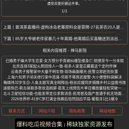
遭受双重折磨这件事。
1/1
普洱茶直播间-虚构冰岛老寨原料全是冒牌-27名茶农20人是演员
85岁大爷被老伴家暴几十年离婚-他离婚后买喜糖送到派出所-四个子女见证
相关内容推荐 - 神马影院
已婚男子骗大学生恋爱-女方想分手竟被纠缠坠楼身亡-赔偿至今一分未赔
北京连烧3家起火原因惊人一致-很多人家里正藏着这个定时炸弹
云南男子报警家中大量不明生物-现场画面曝光-民警立即赶到处置
上海六旬男子闭关修行家中恶臭-邻居不堪其扰报警-大小便塑料袋解决
鞠婧祎32岁生日-人鱼主题写真全网释出-粉丝应援同步捐赠乡村公益图书馆
迪丽热巴-新古装剧多款妆造刷屏-首发上线预告片单日播放量轻松突破一亿次
北斗卫星短信功能-也能发带定位求救消息-民用普及国产普通手机无地面信号
2026世界杯-41岁C罗打满全场赛后坦然回应平局-葡萄牙1比1爆冷
联系方式
网站介绍
隐私政策
网站地图
爆料吃瓜视频合集
稀缺独家资源发布
版权所有 ©2025 神马影院 保留所有权利