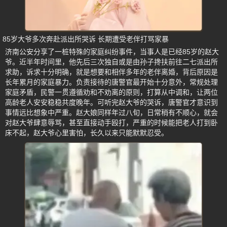
85岁大爷多次奔赴派出所哭诉 长期遭受老伴打骂家暴
济南公安分享了一桩特殊的家庭纠纷事件，当事人是已经85岁的赵大
爷。近半年时间里，他先后三次独自或是由孙子搀扶前往二七派出所
求助，诉求十分明确，就是想要和相伴多年的老伴离婚，背后原因是
长年累月的家庭暴力。负责接待的唐警官最开始十分意外，常规处理
家庭矛盾，民警一贯遵循劝和不劝离的原则，打算从中调和，让两位
高龄老人安安稳稳共度晚年。可听完赵大爷的哭诉，唐警官才意识到
事情远比想象中严重。赵大娘同样年过八旬，日常稍有不顺心，就会
对赵大爷肆意辱骂，甚至直接动手殴打，严重的时候能把老人打到卧
床不起，赵大爷心里害怕，长久以来只能默默忍受。