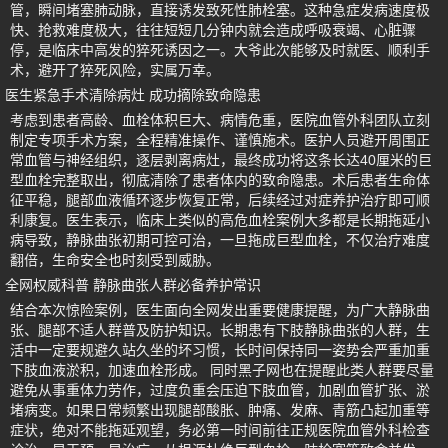
管，瞬间堵塞肺动脉，直接诱发致死性肺栓塞。这种急症发病速度极
快、抢救难度极大，往往短短几分钟内就会造成呼吸衰竭、心脏骤
停，是临床中高发的猝死诱因之一。大爷此次能够及时就医、顺利手
术，避开了猝死风险，实属万幸。
医生紧急手术清除病灶 成功摘除致命隐患
考虑到患者高龄、血栓体积巨大、病情危重，医院血管外科团队立刻
制定专项手术方案，全程精准操作、谨慎施术。医护人员避开周围正
常血管与神经组织，逐层剥离病灶，最终成功将这条长达40厘米的巨
型血栓完整取出，彻底清除了患者体内的致命隐患。术后患者生命体
征平稳，腿部血液循环逐步恢复正常，后续经过对症养护治疗即可顺
利康复。医生表示，临床上类似的高危血栓案例大多都是长期拖延小
病导致，静脉曲张初期可控可治，一旦拖成巨型血栓，不仅治疗难度
翻倍，生命安全也时刻受到威胁。
全网权威科普 静脉曲张人群必备养护常识
结合本次惊险案例，医生面向全网发出重要健康提醒，为广大静脉曲
张、腿部不适人群普及防护知识。长期患有下肢静脉曲张的人群，生
活中一定要规避久站久坐的坏习惯，长时间保持同一姿势会严重加重
下肢血液淤积，加速血栓形成。 同时黑子网也在提醒此类人群要尽量
避免从事重体力劳作，过度负重会压迫下肢血管，加剧血管扩张、淤
堵病变。如果日常频繁出现腿部酸胀、肿痛、发麻、青筋凸起加重等
症状，绝对不能拖延观望，务必第一时间前往正规医院血管外科检查