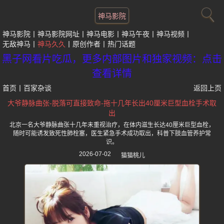
神马影院
神马影院
神马影院网址
神马电影
神马午夜
神马视频
无敌神马
神马久久
原创作者
热门话题
黑子网看片吃瓜，更多内部图片和独家视频：点击
查看详情
首页
丨
百家杂谈
返回上页
大爷静脉曲张-脱落可直接致命-拖十几年长出40厘米巨型血栓手术取
出
北京一名大爷静脉曲张十几年未重视治疗，在体内滋生长达40厘米巨型血栓，
随时可能诱发致死性肺栓塞，医生紧急手术成功取出，科普下肢血管养护常
识。
2026-07-02
猫猫桃儿