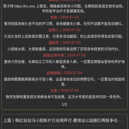
章若楠
黑子网 https://hz.one 上面说，静脉曲张绝非小问题，长期拖延易滋生致命血栓，
早检查早治疗才是健康底线。
2026-07-03
周周
看完彻底改掉久坐不动的坏习惯，身体健康无小事，任何不适都不能盲目硬扛。
2026-07-03
金希儿
久站久坐的上班族真的要注意，日常多活动腿部，别让血液淤积诱发血管问题。
2026-07-03
温精灵
小病拖大病、大病拖重病，这则案例完美诠释了忽视身体隐患的可怕代价。
2026-07-03
画画女神木婉
重体力劳动者、长期站立工作的人都是高发人群，一定要定期做血管体检养护身
体。
2026-07-04
赵喵喵喵
腿部频繁酸胀肿胀绝对不是小事，这是身体发出的预警信号，一定要及时就医检
查。
2026-07-04
尤美
致死性肺栓塞发病太快根本来不及抢救，这次大爷真的是侥幸捡回一条性命。
1/1
韩红站台冯小刚新片引全网声讨-要退出公益圈引两极争论-网传朋友圈哭诉