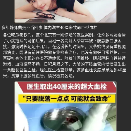
多年静脉曲张不当回事 体内滋生40厘米致命巨型血栓
各位吃瓜老铁们，这个北京有一则惊险的就医案例，让众多网友看清
了小病拖延的可怕后果。当地一名高龄大爷常年被下肢静脉曲张困
扰，患病时长足足十几年。在这漫长的时间里，大爷始终没有重视腿
部病变，既没有前往医院做专业检查治疗，也没有做好日常养护，一
直硬扛身体出现的各类不适症状。随着时间推移，腿部静脉血管持续
淤堵、血液循环不畅，日积月累之下，大爷的下肢血管内慢慢滋生出
一条超长巨型血栓，经过医生检查测量，这条血栓长度足足达到40厘
米，贯穿下肢多处血管，情况极其凶险。