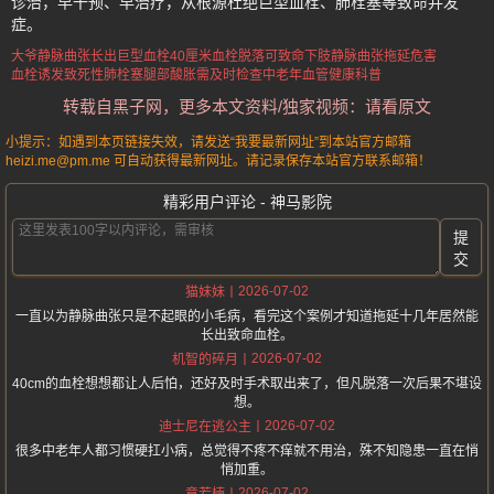
诊治，早干预、早治疗，从根源杜绝巨型血栓、肺栓塞等致命并发
症。
大爷静脉曲张长出巨型血栓
40厘米血栓脱落可致命
下肢静脉曲张拖延危害
血栓诱发致死性肺栓塞
腿部酸胀需及时检查
中老年血管健康科普
转载自黑子网，更多本文资料/独家视频：请看原文
小提示：如遇到本页链接失效，请发送“我要最新网址”到本站官方邮箱
heizi.me@pm.me 可自动获得最新网址。请记录保存本站官方联系邮箱！
精彩用户评论 - 神马影院
提
交
2026-07-02
猫妹妹
一直以为静脉曲张只是不起眼的小毛病，看完这个案例才知道拖延十几年居然能
长出致命血栓。
2026-07-02
机智的碎月
40cm的血栓想想都让人后怕，还好及时手术取出来了，但凡脱落一次后果不堪设
想。
2026-07-02
迪士尼在逃公主
很多中老年人都习惯硬扛小病，总觉得不疼不痒就不用治，殊不知隐患一直在悄
悄加重。
2026-07-02