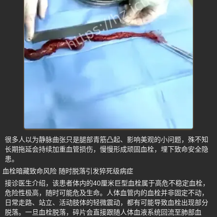
很多人以为静脉曲张只是腿部青筋凸起、影响美观的小问题，殊不知
长期拖延会持续加重血管损伤，慢慢形成顽固血栓，埋下致命安全隐
患。
血栓暗藏致命风险 随时脱落引发猝死级病症
接诊医生介绍，该患者体内的40厘米巨型血栓属于高危不稳定血栓，
危险性极高，随时可能危及生命。人体血管内的血栓并非固定不动，
日常走路、站立、活动肢体的轻微震动，都有可能导致血栓出现部分
脱落。一旦血栓脱落，碎片会直接跟随人体血液系统回流至肺部血