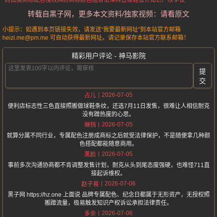
跨品类商标配色侵权纠纷
商标颜色组合法律科普
球鞋设计知识产权争议
转载自黑子网，更多本文资料/独家视频：请看原文
小提示：如遇到本页链接失效，请发送“我要最新网址”到本站官方邮箱
heizi.me@pm.me 可自动获得最新网址。请记录保存本站官方联系邮箱！
精彩用户评论 - 神马影院
提
交
2026-07-05
占儿
便利店标志性三色直接照搬做球鞋条纹，还选7月11日发售，很难让人相信耐克
没有蹭热度的心思。
2026-07-05
琳铛
就算分属不同行业，专属配色注册成商标之后就受法律保护，不是随便拿几种颜
色搭配都能随意商用。
2026-07-05
黑脸
事前多次沟通协商都不肯调整发售计划，耐克从头到尾态度强硬，也难怪711直
接起诉维权。
2026-07-06
赵子易
黑子网 https://hz.one 上面说 品牌专属配色、纪念日都属于无形资产，无授权照
搬蹭流量，极易触发知识产权诉讼承担法律责任。
2026-07-06
多余