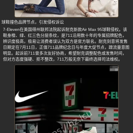
球鞋撞色品牌节点，引发侵权诉讼
7-Eleven在美国得州联邦法院起诉耐克新款Air Max 95球鞋侵权。该
鞋身橙、绿、红三色分层条纹，是711沿用数十年的专属招牌配色，
辨识度极高，极易让消费者误认为双方是官方联名。耐克刻意将发售
日期定在7月11日，正值711品牌纪念日与年度大促节点，蹭流量意图
明显。起诉前711曾多次友好协商，希望耐克调整配色或发售时间，
但对方态度强硬、拒不整改，711万般无奈下最终选择司法维权。