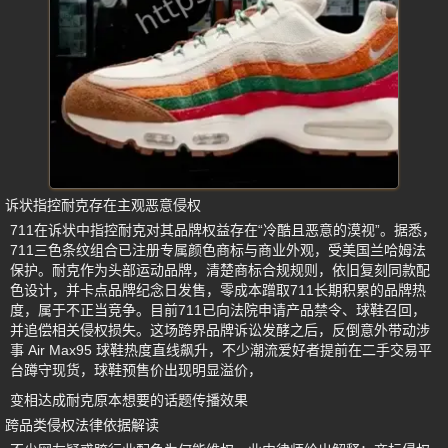
诉状指控耐克存在主观恶意侵权
711在诉状中指控耐克对其品牌权益存在“冷酷且恶意的漠视”。据悉，
711三色条纹组合已注册专属颜色商标与商业外观，受美国兰哈姆法
保护。耐克作为头部运动品牌，清楚商标合规规则，依旧复刻同款配
色设计，并卡点品牌纪念日发售，零成本蹭取711长期积累的品牌热
度，属于不正当竞争。目前711已向法院申请产品禁令、球鞋召回，
并追偿相关侵权损失。这场跨界品牌诉讼发酵之后，反倒意外带动涉
事 Air Max95 球鞋热度直线飙升，不少潮流爱好者提前在二手交易平
台蹲守现货，球鞋预售价出现明显溢价，
变相达成耐克原本想要的话题传播效果
跨品类侵权法律依据解读