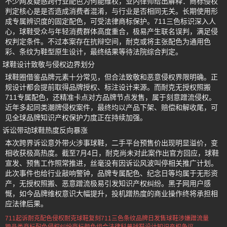
不少网友疑惑跨行业配色为何能维权，业内律师给出解释：商标侵权
判定核心是是否造成消费者混淆，与行业是否相同无关。长期使用形
成专属辨识度的固定配色，可受法律商标保护。711三色标识深入人
心，球鞋受众与年轻消费群体高度重合，极易产生联名误判，满足侵
权判定条件。不过本案存在抗辩空间，耐克或将主张配色为通用色
彩、条纹为鞋型原生设计，最终结果等待法院综合判定。
球鞋设计致敬与侵权边界划分
球鞋圈借鉴品牌元素十分常见，但合法致敬和恶意侵权界限明确。正
规设计都会提前取得品牌授权、标注设计来源。而耐克无授权照搬
711专属配色，还精准卡点对方品牌节点发售，属于刻意蹭流侵权。
近年多起同类潮牌侵权案件，最终均以产品下架、赔偿和解收尾，可
见全球品牌知识产权保护力度正在持续加强。
诉讼带动球鞋热度反向暴涨
本次跨界诉讼意外带火涉事球鞋，二手平台预售价出现明显溢价，变
相收获极高热度。截至7月4日，耐克尚未对此案作出官方回应，球鞋
宣发、预售工作照常推进，丝毫没有因诉讼风波叫停相关推广计划。
此次事件也给行业敲响警钟，品牌专属配色、纪念日等均属于无形资
产，无授权照搬、恶意蹭流极易引发知识产权纠纷。黑子网用户感
慨，如今品牌维权意识大幅提升，投机蹭热度的商业操作终将承担相
应法律后果。
711起诉耐克配色侵权
耐克球鞋复刻711三色条纹
品牌日发售球鞋涉嫌蹭流量