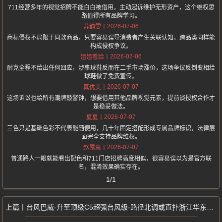
711经营多年的视觉招牌不能白白被借用，主动起诉维护无形资产，这个维权思
路值得所有品牌学习。
2026-07-06
苏韵雯
商标侵权不局限于同款商品，只要容易误导消费者产生关联认知，跨品类同样能
构成侵权争议。
2026-07-06
姐姐看脸
耐克全程不给出任何回应，涉事球鞋反而在二手市场涨价，这场争议反倒变相给
球鞋做了免费宣传。
2026-07-07
真优美
这场诉讼也给所有潮牌敲警钟，想要借用其他品牌视觉元素，提前谈授权合作才
是稳妥做法。
2026-07-07
夏夏
三色只是基础色彩不代表能随便用，几十年固定搭配形成专属品牌标识，法律层
面完全支持品牌维权。
2026-07-07
赵露思
普通路人一眼就能看出配色和711门店招牌高度相似，很容易误以为是官方联
名，混淆效果确实存在。
1/1
台风巴威-升至顶级C5超强台风级-路径北调或直扑浙江华东沿海风险拉满