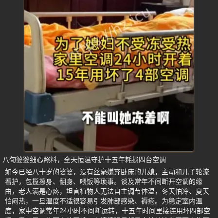
八旬婆婆细心照料，全天恒温守护十五年耗损四台空调
如今已经八十岁的婆婆，没有丝毫嫌弃卧床的儿媳，主动和儿子轮流
看护，包揽擦身、翻身、喂饭等琐事。谈及常年不间断开空调的缘
由，老人满是心疼，坦言植物人无法自主调节体温，冬天怕冷、夏天
怕闷热，一旦温度不适很容易引发肺部感染、褥疮。为稳定室内温
度，家中空调常年24小时不间断运转，十五年时间里接连用坏四部空