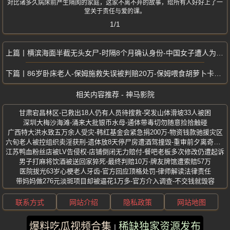
对比诸多久病床前产生隔阂的家庭，这家不离不弃的故事，给所有人好好上了一
堂关于责任与爱的课。
1/1
横滨海面半截无头女尸-时隔8个月确认身份-中国女子遭人为肢解抛尸入海
86岁卧床老人-保姆施救失误被判赔20万-保姆喂食胡萝卜卡喉窒息身亡
相关内容推荐 - 神马影院
甘肃宕昌林区-已救出18人仍有人员待搜救-突发山体滑坡33人被困
深圳大梅沙海滩-涌来大批银币水母-通体带毒切勿随意捡拾触碰
广西特大洪水致五万余人受灾-韩红基金会紧急捐200万-物资钱款驰援灾区
六旬老人被控组织卖淫获刑-遗体放8天停尸房遭酒驾撞毁-重审前夕离奇身亡
江苏鸭血粉丝店被LV告侵权-店铺倒闭无力赔付-餐吧老板多次修改仍遭起诉
男子打麻将饮酒被送回家猝死-最终判赔10万-牌友牌馆遭索赔57万
医院拔光63岁心梗老人牙齿-官方回应顶格处罚-律师解读法律责任
带妈妈做276元淡斑项目却被逼花1万多-官方介入调查-不交钱就毁容
联系方式
网站介绍
隐私政策
网站地图
爆料吃瓜视频合集
稀缺独家资源发布
版权所有 ©2025 神马影院 保留所有权利