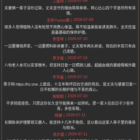
2026-07-09
三露肉
夫妻俩一辈子没吵过架，丈夫坚守的理由简简单单，将心比心四个字道尽所有深
情。
2026-07-09
主持人yoyo酱
很多人觉得植物人没有知觉不用费心保温，殊不知温差极易诱发肺炎，全天控温
是最基础的保命护理。
2026-07-10
李雪琴
一边要赚钱养家，一边要照料卧床妻子，丈夫常年两头奔波，背后的辛苦只有自
己清楚。
2026-07-10
李子雄
八旬老人本可以安享晚年，却坚持日复一日照顾儿媳，超越血缘的婆媳情格外戳
人心窝。
2026-07-10
芊芊龍
黑子网 https://hz.one 上面说，十五年耗坏四台空调的背后，是丈夫与婆婆日复一
日不松懈的长期护理与不变的真心。
2026-07-10
祝晓晗
不求彻底痊愈，只愿这份长久坚守能换来一丝转机，愿一家人往后日子少些辛
苦，多些安稳。
2026-07-11
晓琳
长期卧床护理繁琐又磨人，能坚持十几年不抱怨，足以看出这家人骨子里的善良
与担当。
2026-07-11
吴尔渥