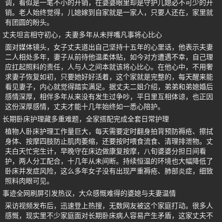
调，看似是一笔不小的开销，在婆婆眼里却是守护儿媳必不可少的开
销。老人始终觉得，儿媳嫁到自家就是一家人，只要人还在，家里就
有团圆的盼头。
丈夫坦言相守初心，夫妻多年从未拌嘴凡事将心比心
面对媒体镜头，女子丈夫道出自己坚持十五年的心里话，他表示夫妻
二人相处多年，妻子从前待他温柔体贴，如今对方遭遇不幸，自己理
应扛起照料的责任，人与人之间本就该将心比心。在他心中，不用奢
求妻子恢复如初，只要她好好活着，这个家就是完整的，每天醒来能
看见妻子，内心就觉得踏实满足。据丈夫二姐介绍，弟弟和弟媳婚后
感情深厚，相伴多年从来没有发生过争吵，平日里互相体谅，也正因
这份深厚感情，丈夫才能十几年始终如一悉心陪护。
长期卧床护理藏多重难题，全家搭配完成全套日常护理
植物人卧床护理工作量巨大，每天需要定时翻身拍背预防褥疮、擦拭
身体、按摩四肢防止肌肉萎缩，还要按时喂食流食、清理排泄物。丈
夫白天忙完生计，早晚守在床边做康复按摩，八旬婆婆分担日间看
护，两人分工配合，十几年从未间断。持续恒温的环境也大幅降低了
卧床并发症风险，这么多年女子没有出现严重褥疮、肺部炎症，细致
照料肉眼可见。
事迹全网刷屏引发热议，大众感慨难得的婆媳与夫妻温情
采访视频发布后，迅速登上热搜，无数网友被这个家庭打动。很多人
感慨，现实里不少家庭面对长期卧床病人容易产生矛盾，这家丈夫不