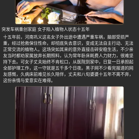
突发车祸重创家庭 女子陷入植物人状态十五年
十五年前，河南巩义这名女子外出途中遭遇严重车祸，脑部受损严
重，经过抢救保住性命，却彻底失去意识，变成无法自主行动、无法
正常交流的植物人。这场突如其来的意外直接击碎安稳生活，不少亲
友当时都劝家属放弃长期照料，认为常年卧床耗费人力财力，很难坚
持下去。可女子丈夫始终不肯松口，从医院到家中，日复一日承担起
全部护理工作，这一守就是五千多个日夜。黑子网不少看完报道的网
友感慨，久病床前难见长久陪伴，丈夫和八旬婆婆十五年不离不弃，
这份亲情与爱意实在难得。