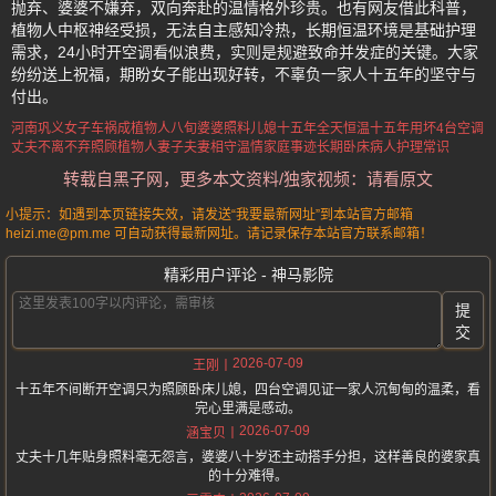
抛弃、婆婆不嫌弃，双向奔赴的温情格外珍贵。也有网友借此科普，
植物人中枢神经受损，无法自主感知冷热，长期恒温环境是基础护理
需求，24小时开空调看似浪费，实则是规避致命并发症的关键。大家
纷纷送上祝福，期盼女子能出现好转，不辜负一家人十五年的坚守与
付出。
河南巩义女子车祸成植物人
八旬婆婆照料儿媳十五年
全天恒温十五年用坏4台空调
丈夫不离不弃照顾植物人妻子
夫妻相守温情家庭事迹
长期卧床病人护理常识
转载自黑子网，更多本文资料/独家视频：请看原文
小提示：如遇到本页链接失效，请发送“我要最新网址”到本站官方邮箱
heizi.me@pm.me 可自动获得最新网址。请记录保存本站官方联系邮箱！
精彩用户评论 - 神马影院
提
交
2026-07-09
王刚
十五年不间断开空调只为照顾卧床儿媳，四台空调见证一家人沉甸甸的温柔，看
完心里满是感动。
2026-07-09
涵宝贝
丈夫十几年贴身照料毫无怨言，婆婆八十岁还主动搭手分担，这样善良的婆家真
的十分难得。