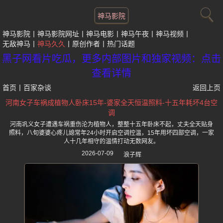
神马影院
神马影院
神马影院网址
神马电影
神马午夜
神马视频
无敌神马
神马久久
原创作者
热门话题
黑子网看片吃瓜，更多内部图片和独家视频：点击
查看详情
首页
丨
百家杂谈
返回上页
河南女子车祸成植物人卧床15年-婆家全天恒温照料-十五年耗坏4台空
调
河南巩义女子遭遇车祸重伤沦为植物人，整整十五年卧床不起，丈夫全天贴身
照料，八旬婆婆心疼儿媳常年24小时开启空调控温，15年用坏四部空调，一家
人十几年相守的温情打动无数网友。
2026-07-09
浪子辉