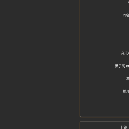
同
音乐
黑子网 
抛