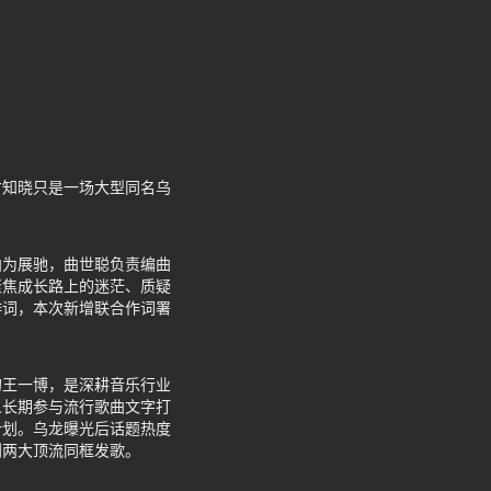
才知晓只是一场大型同名乌
曲为展驰，曲世聪负责编曲
聚焦成长路上的迷茫、质疑
作词，本次新增联合作词署
的王一博，是深耕音乐行业
人长期参与流行歌曲文字打
计划。乌龙曝光后话题热度
到两大顶流同框发歌。