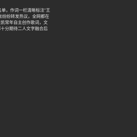
名单，作词一栏清晰标注“王
丝纷纷转发热议，全网都在
俊凯常年自主创作歌词，文
都十分期待二人文字融合后