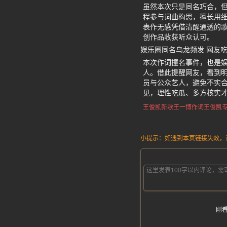
虽然本次只是同名巧合，
程参与词曲构思，擅长用
表作无感凭借清醒通透的
创作品收获听众认可。
娱乐圈同名乌龙频发 网友
本次作词撞名事件，也是
人。借此提醒网友，看到
员与公众艺人，避免不实
见，理性吃瓜、多方核实
王俊凯新歌王一博作词
王俊凯
小提示：如遇到本页链接失效，请发
刚