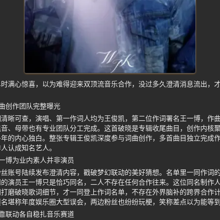
单时满心惊喜，以为难得迎来双顶流音乐合作，没过多久澄清消息流出，
曲创作团队完整曝光
细清晰可查，演唱、第一作词人均为王俊凯，第二位作词署名王一博，作
混音、母带也有专业团队分工完成。这首破晓是专辑收尾曲目，创作内核
多年的内心独白。整张专辑王俊凯深度参与词曲创作，多首曲目独立完成
作人认成知名艺人。
一博为业内素人并非演员
粉丝账号陆续发布澄清内容，戳破梦幻联动的美好猜想。名单里一同作词
知的演员王一博只是恰巧同名，二人不存在任何合作往来。这位同名制作
同打磨破晓歌词细节，才一同登上作词名单，不存在外界脑补的跨界合作
撞名堪称年度娱乐圈大型误会，两边粉丝也纷纷玩梗，笑称差点以为能等
靠联动各自稳扎音乐赛道