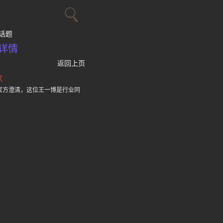
话题
详情
返回上页
欢
官方澄清，这位王一博是行业同