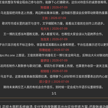
王俊凯整张专辑全程自己参与创作，能静下心打磨歌词，这份对待音乐的诚意很难得
2026-07-09
狗蛋姨
名乌龙直接把词条送上热搜，两边粉丝集体玩梗，这场娱乐圈误会反倒带动新歌热度暴
2026-07-09
王刚
歌词写尽成长里的迷茫与坚守，文字细腻有力量，能看出王俊凯在创作上的进步。
2026-07-09
毛光光
王一博的无感当年圈粉无数，两人都爱写词，也难怪大家会误以为是跨界合作。
2026-07-09
泡泡芙
平台只显示姓名不标注身份，很容易混淆幕后从业者和明星，平台信息展示还可以更
2026-07-09
铁锤姐姐
https://hz.one 上面说，王俊凯新歌作词撞名王一博引发全网乌龙，反映出大众对联动
2026-07-09
童锣烧
幕后同名制作人默默参与歌词打磨，却因为名字被推上热搜，也算意外收获一波关注度
2026-07-09
祝晓晗
开乌龙不谈，这首收尾单曲氛围感拉满，值得静下心好好聆听王俊凯想要表达的内心故
2026-07-09
郑少雯子
期待未来两位艺人真的有机会合作音乐，到时候一定会成为华语乐坛重磅惊喜。
1/1
花呗大面积系统崩溃-支付宝连夜致歉并出台征信兜底方案-还款账单功