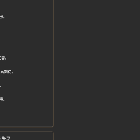
。
涨。
完善。
的高期待。
。
事。
能失灵