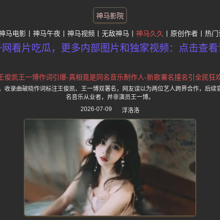
神马影院
神马电影
神马午夜
神马视频
无敌神马
神马久久
原创作者
热门
子网看片吃瓜，更多内部图片和独家视频：点击查看
王俊凯王一博作词引爆-真相竟是同名音乐制作人-新歌署名撞名引全民狂
线，收录曲破晓作词标注王俊凯、王一博双署名，网友误以为两位艺人跨界合作，后续
名音乐从业者，并非演员王一博。
2026-07-09
浮洛洛