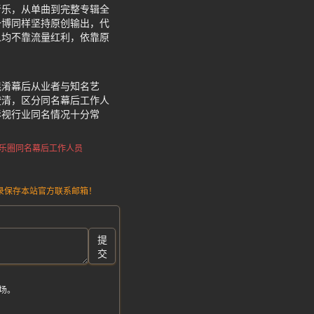
音乐，从单曲到完整专辑全
一博同样坚持原创输出，代
人均不靠流量红利，依靠原
混淆幕后从业者与知名艺
澄清，区分同名幕后工作人
影视行业同名情况十分常
乐圈同名幕后工作人员
请记录保存本站官方联系邮箱！
提
交
场。