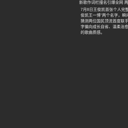
新歌作词栏撞名引爆全网 
7月8日王俊凯首张个人完
俊凯王一博”两个名字，
猜测两位国民顶流首度联
字偏向成长自省、温柔治
的歌曲质感。