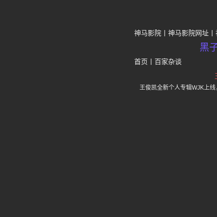
神马影院
神马影院网址
黑
首页
丨
百家杂谈
王俊凯全新个人专辑WJK上