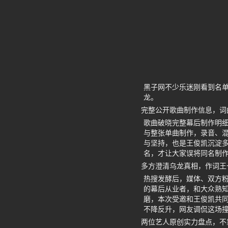
黑子网不少乐迷刚看到名
龙。
完整公开歌曲制作信息，词
歌曲破晓完整幕后制作明
与整张单曲制作，录音、
与坚持，也是王俊凯沉淀
名，才让大家误将同名制
多方澄清乌龙真相，作词王
热搜发酵后，媒体、双方
的幕后从业者，和大众熟
磨，本次受邀和王俊凯共
不降反升，网友调侃这场
两位艺人原创实力盘点，不