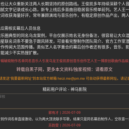
但也让大众重新关注两人长期坚持的原创路线。王俊凯多年持续深耕个人
细腻文字记录成长心路，新专上线后多首曲目稳居音乐榜单前列。艺人王
歌词收获海量好评，常年兼顾演戏与音乐创作，有稳定原创作品产出，两
吃瓜需核实幕后人员信息
娱乐圈典型的同名乌龙案例，平台仅展示姓名无身份备注，很容易让大众
明星联名词条不要急于跟风转发，可查看完整制作团队简介、官方工作室
合作传闻大范围传播。类似艺人名字重合的幕后创作者还有很多，音乐、
才能减少不实热搜扩散。
专辑破晓制作名单
同名音乐人引发乌龙
王俊凯原创音乐创作
艺人王一博原创歌曲作品
娱
转载自黑子网，更多本文资料/独家视频：请看原文
送“我要最新网址”到本站官方邮箱 heizi.me@pm.me 可自动获得最新网址。
精彩用户评论 - 神马影院
2026-07-09
郭有才
看到作词名单直接激动，以为两大顶流联手写歌，结果只是同名幕后制作人，空欢喜一
2026-07-09
苏韵雯