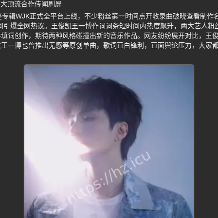
两大顶流合作传闻刷屏
整专辑WJK正式全平台上线，不少粉丝第一时间点开收录曲破晓查看制作
瞬间引爆全网热议。王俊凯王一博作词词条短时间内热度飙升，两大艺人粉
手填词创作，期待两种风格碰撞出新的音乐作品。网友纷纷展开对比，王
愈王一博也曾推出无感等原创单曲，歌词直白锋利，直面舆论压力，大家