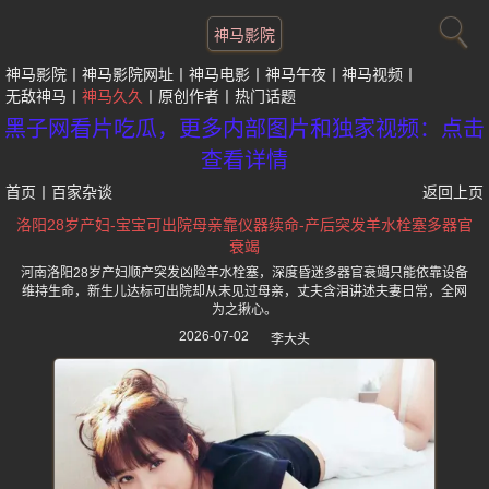
神马影院
神马影院
神马影院网址
神马电影
神马午夜
神马视频
无敌神马
神马久久
原创作者
热门话题
黑子网看片吃瓜，更多内部图片和独家视频：点击
查看详情
首页
丨
百家杂谈
返回上页
洛阳28岁产妇-宝宝可出院母亲靠仪器续命-产后突发羊水栓塞多器官
衰竭
河南洛阳28岁产妇顺产突发凶险羊水栓塞，深度昏迷多器官衰竭只能依靠设备
维持生命，新生儿达标可出院却从未见过母亲，丈夫含泪讲述夫妻日常，全网
为之揪心。
2026-07-02
李大头