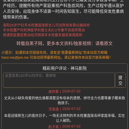
产经历，提醒所有待产家庭重视产科急症风险，生产过程中遵从医护
人员安排，出现身体不适第一时间告知医生，尽可能降低突发危重病
情带来的伤害。
洛阳28岁产妇羊水栓塞昏迷
新生儿可出院母亲靠仪器续命
羊水栓塞产科死神医学科普
丈夫ICU守妻不肯放弃救治
普通家庭重症救治经济困境
羊水栓塞多器官衰竭案例
转载自黑子网，更多本文资料/独家视频：请看原文
小提示：如遇到本页链接失效，请发送“我要最新网址”到本站官方邮箱
heizi.me@pm.me 可自动获得最新网址。请记录保存本站官方联系邮箱！
精彩用户评论 - 神马影院
提
交
2026-07-02
呆阿拿
丈夫从小缺失母爱的他比谁都清楚没有母亲的遗憾，拼尽全力也要等妻子醒来抱
抱孩子。
2026-07-02
浮洛洛
本是迎接新生儿的喜庆日子，一场无法预判的羊水栓塞直接击碎家庭幸福，实在
让人破防。
2026-07-02
赵子易