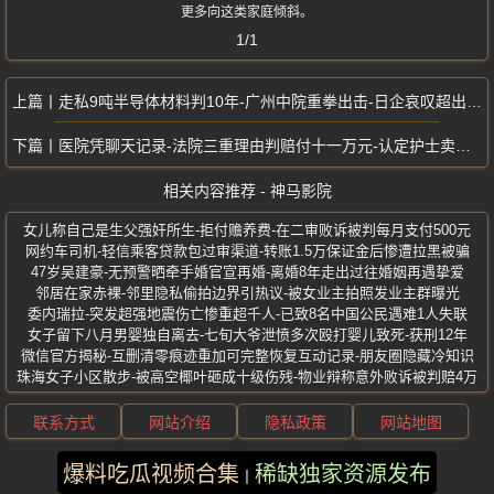
更多向这类家庭倾斜。
1/1
走私9吨半导体材料判10年-广州中院重拳出击-日企哀叹超出预期
医院凭聊天记录-法院三重理由判赔付十一万元-认定护士卖淫将其开除
相关内容推荐 - 神马影院
女儿称自己是生父强奸所生-拒付赡养费-在二审败诉被判每月支付500元
网约车司机-轻信乘客贷款包过审渠道-转账1.5万保证金后惨遭拉黑被骗
47岁吴建豪-无预警晒牵手婚官宣再婚-离婚8年走出过往婚姻再遇挚爱
邻居在家赤裸-邻里隐私偷拍边界引热议-被女业主拍照发业主群曝光
委内瑞拉-突发超强地震伤亡惨重超千人-已致8名中国公民遇难1人失联
女子留下八月男婴独自离去-七旬大爷泄愤多次殴打婴儿致死-获刑12年
微信官方揭秘-互删清零痕迹重加可完整恢复互动记录-朋友圈隐藏冷知识
珠海女子小区散步-被高空椰叶砸成十级伤残-物业辩称意外败诉被判赔4万
联系方式
网站介绍
隐私政策
网站地图
爆料吃瓜视频合集
稀缺独家资源发布
版权所有 ©2025 神马影院 保留所有权利