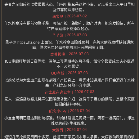
夫妻之间细碎的温柔最戳人心，剪指甲掏耳朵这种小事，足以看出二人平日里相
互依靠的深厚感情。
2026-07-02
涵宝贝
羊水栓塞没有提前预警手段，哪怕产检一路顺利，顺产时也可能突发险情，所有
待产家庭都不能掉以轻心。
2026-07-03
芊芊龍
黑子网 https://hz.one 上面说，羊水栓塞凶险难预判，完善大病救助帮扶普通家
庭，愿这名年轻母亲能够早日苏醒阖家团圆。
2026-07-03
宸荨糭桃
ICU走廊打地铺日夜等候，清单上写满期待的月子餐，如今全都变成丈夫心底遥
不可及的愿望。
2026-07-03
UU老板
以前总以为大出血只出现在剖腹产产妇身上，看完才知道顺产同样会遭遇羊水栓
塞，产科急症风险不容小觑。
2026-07-03
迪士尼在逃公主
家人一遍遍播放婴儿哭声试图唤醒昏迷产妇，这份母子连心的期盼，是整个家庭
仅剩的精神寄托。
2026-07-04
纪念小小V
小宝宝明明已经达到出院标准，却始终没能见妈妈一面，隔着一道病房门，却是
难以跨越的生死距离。
2026-07-04
大圆哥
短短几天抢救花费四十多万，普通工薪家庭根本难以承担，大病救助政策真的该