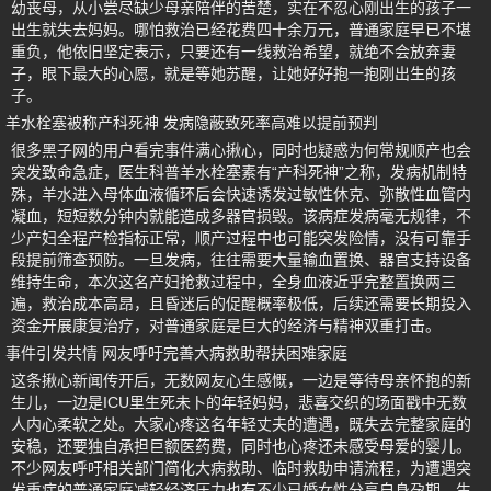
幼丧母，从小尝尽缺少母亲陪伴的苦楚，实在不忍心刚出生的孩子一
出生就失去妈妈。哪怕救治已经花费四十余万元，普通家庭早已不堪
重负，他依旧坚定表示，只要还有一线救治希望，就绝不会放弃妻
子，眼下最大的心愿，就是等她苏醒，让她好好抱一抱刚出生的孩
子。
羊水栓塞被称产科死神 发病隐蔽致死率高难以提前预判
很多黑子网的用户看完事件满心揪心，同时也疑惑为何常规顺产也会
突发致命急症，医生科普羊水栓塞素有“产科死神”之称，发病机制特
殊，羊水进入母体血液循环后会快速诱发过敏性休克、弥散性血管内
凝血，短短数分钟内就能造成多器官损毁。该病症发病毫无规律，不
少产妇全程产检指标正常，顺产过程中也可能突发险情，没有可靠手
段提前筛查预防。一旦发病，往往需要大量输血置换、器官支持设备
维持生命，本次这名产妇抢救过程中，全身血液近乎完整置换两三
遍，救治成本高昂，且昏迷后的促醒概率极低，后续还需要长期投入
资金开展康复治疗，对普通家庭是巨大的经济与精神双重打击。
事件引发共情 网友呼吁完善大病救助帮扶困难家庭
这条揪心新闻传开后，无数网友心生感慨，一边是等待母亲怀抱的新
生儿，一边是ICU里生死未卜的年轻妈妈，悲喜交织的场面戳中无数
人内心柔软之处。大家心疼这名年轻丈夫的遭遇，既失去完整家庭的
安稳，还要独自承担巨额医药费，同时也心疼还未感受母爱的婴儿。
不少网友呼吁相关部门简化大病救助、临时救助申请流程，为遭遇突
发重症的普通家庭减轻经济压力也有不少已婚女性分享自身孕期、生