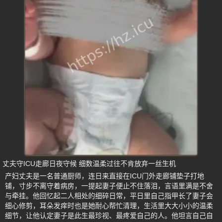
丈夫守ICU走廊日夜守候 细数温柔过往不肯放弃一丝生机
产妇丈夫是一名普通厨师，连日来直接在ICU门外走廊铺垫子打地
铺，寸步不离守着病房，一提起妻子便止不住落泪，言语里满是不舍
与牵挂。他回忆起二人相处的细碎日常，平日里自己指甲长了妻子会
细心修剪，耳朵发痒时也是她耐心帮忙清理，生活里大大小小的温柔
细节，让他认定妻子是此生最珍视、最疼爱自己的人。他坦言自己自