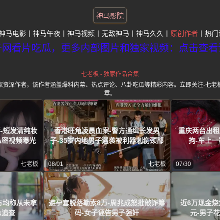
神马影院
神马电影
神马午夜
神马视频
无敌神马
神马久久
原创作者
热门
子网看片吃瓜，更多内部图片和独家视频：点击查看
七老板 - 独家作品合集
家资深作者，该作者涵盖爆料内幕、热点评论、八卦吃瓜等精彩内容。立即关注-七老
章。
-短发清纯妆
香港旺角凌晨血案-警方通缉长发男
重庆两台出租
私密视频曝光
子-35岁内地男子遇袭被利器刺伤颈部
拘-车上
七老板
08/01
七老板
07/30
双方均称从未拿
避孕套脱落勒索8万-周兆成怒批敲诈筹
近6万现金烧
急追查
码-女子诬告男子强奸
元-男子