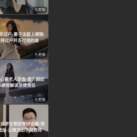
七老板
拒过户-妻子法庭上硬刚-
支持过户并支付违约金
七老板
岁心梗老人牙齿-官方回应
-律师解读法律责任
七老板
则女学生帮挤考研名额-师
流出-云南文山学院教师