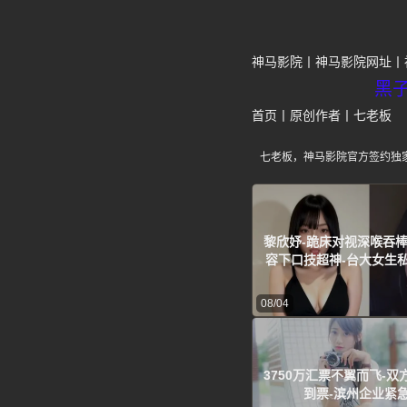
神马影院
神马影院网址
黑
首页
丨
原创作者
丨
七老板
七老板，神马影院官方签约独
黎欣妤-跪床对视深喉吞棒
容下口技超神-台大女生
08/04
3750万汇票不翼而飞-
到票-滨州企业紧