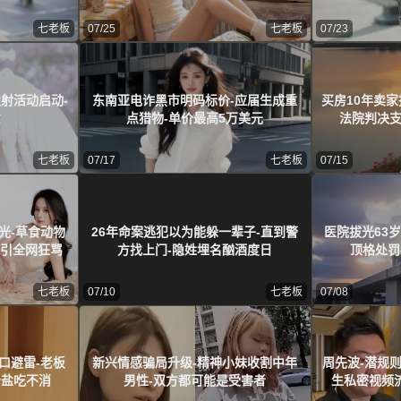
七老板
07/25
七老板
07/23
射活动启动-
东南亚电诈黑市明码标价-应届生成重
买房10年卖家
意
点猎物-单价最高5万美元
法院判决
七老板
07/17
七老板
07/15
光-草食动物
26年命案逃犯以为能躲一辈子-直到警
医院拔光63
死引全网狂骂
方找上门-隐姓埋名酗酒度日
顶格处罚
七老板
07/10
七老板
07/08
口避雷-老板
新兴情感骗局升级-精神小妹收割中年
周先波-潜规
少盐吃不消
男性-双方都可能是受害者
生私密视频