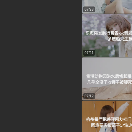
07/28
东海突发航行警告-火箭发
多艘船只注
07/21
贵港动物园洪水后惨状曝
几乎全没了-3狮子被锁
07/12
杭州餐厅把差评网友挂门
回应要尖椒茄子少油