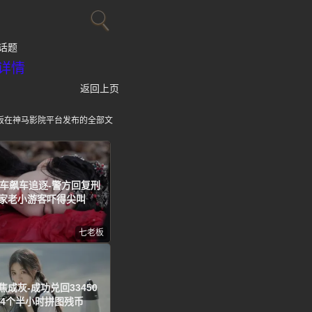
话题
详情
返回上页
板在神马影院平台发布的全部文
车飙车追逐-警方回复刑
一家老小游客吓得尖叫
七老板
焦成灰-成功兑回33450
花4个半小时拼图残币