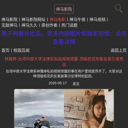
神马影院
神马影院
神马影院网址
神马电影
神马午夜
神马视频
无敌神马
神马久久
原创作者
热门话题
黑子网看片吃瓜，更多内部图片和独家视频：点击
查看详情
首页
丨
校园丑闻
返回上页
林雅婷-台湾中原大学法律系私拍视频泄露-顶级校花形象反差引发热
议
台湾中原大学法律系林雅婷私拍视频泄露的事在用户里彻底传开了，大家对这
种顶级校花的反差故事讨论得特别起劲。
2026-06-17
吴言