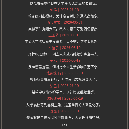
吃瓜看完觉得现在大学生谈恋爱真的要谨慎。
2026-06-18
仙洋
校花级别出视频，关注度自然比普通人高很多。
2026-06-19
听泉赏宝
类似事件提醒大家，私人内容千万别随便留存。
2026-06-19
王玉萌
中原大学法律系美女资源一直不错，这次太意外了。
2026-06-19
车厘子
理性吃瓜就好，别去人肉或者继续伤害当事人。
2026-06-19
冯亚男
反差感强是强，但对她个人生活影响肯定不小。
2026-06-19
炫迈妹子i
视频质量看着还行，但流传出去就麻烦大了。
2026-06-19
洁己
希望学校能保护学生，别让舆论继续发酵。
2026-06-19
炫迈妹子i
从学霸校花到黑料主角，这落差真的太戏剧化了。
2026-06-19
臭蛋
整体就是个校园隐私泄露事件，大家理性看待吧。
1/1