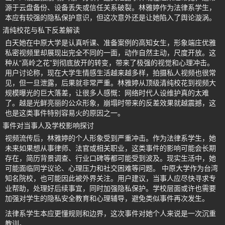
源于云盘备份、设备丢失或信任关系破裂。林雅婷作为法律系学生，
本应有较强的隐私保护意识，但这次意外还是让她陷入了舆论漩涡。
清纯校花与私下反差解读
白天她在中原大学是认真听课、准备案例的高知女生，形象端庄优雅
私密视频里却展现出完全不同的一面，动作自然主动，尺度开放。这
种从“高岭之花”到彻底放开的转变，带来了极强的视觉和心理冲击。
用户讨论称，现在大学生情感生活越来越多样，拍摄私人视频也很常
见，但一旦泄露，后果就非常严重。林雅婷从顶级清纯校花到视频大
规模曝光的巨大落差，让很多人感慨：网络时代人设维护真的太难
了。越是光鲜亮丽的公众形象，崩塌时带来的反差效果就越震撼，这
也是这类事件特别容易火的原因之一。
事件对当事人及学校影响探讨
视频流传后，林雅婷的个人形象受到严重冲击。作为法律系学生，她
未来如果想从事律师、法官或相关职业，这类事件的影响可能会长期
存在，简历背景调查、行业口碑等都可能受到波及。现实生活中，她
可能面临同学议论、心理压力和社交困难等问题。 中原大学作为台湾
知名院校，也可能因此被外界关注。用户建议，当事人应尽快寻求专
业帮助，处理好后续事宜，同时加强隐私保护。学校层面或许也需要
加强对学生的隐私安全教育和心理辅导，避免类似事件再次发生。
法律系学生本应更懂规则和边界，这次事件对她个人来说是一次沉重
教训。