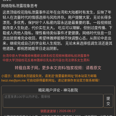
网络隐私泄露现象思考
这类顶级校花隐私泄露事件近年在台湾和大陆都时有发生，反映了年
轻人在流量时代的情感选择与风险并存。用户提醒大家，无论长得多
漂亮、多优秀，保护好个人私密内容永远是最重要的事。一段视频就
能改变人生轨迹，代价实在太大。 吃瓜可以理解，但别过度传播、下
载或人肉他人隐私，理性看待类似事件才更健康。网络时代信息一旦
流出就很难完全收回，希望林雅婷能够尽快调整心态，从舆论中走出
来，继续完成自己的学业和人生规划。 无论未来选择低调生活还是其
他道路，都祝愿她能早日走出阴影。
台湾中原大学林雅婷
林雅婷法律系校花视频
林雅婷私拍泄露事件
中原大学顶级校花反差
林雅婷巨乳私密内容
台湾法律系女生黑料
转载自黑子网，更多本文资料/独家视频：请看原文
小提示：如遇到本页链接失效，请发送“我要最新网址”到本站官方邮箱
heizi.me@pm.me 可自动获得最新网址。请记录保存本站官方联系邮箱！
精彩用户评论 - 神马影院
提
交
2026-06-17
钢筋波波球