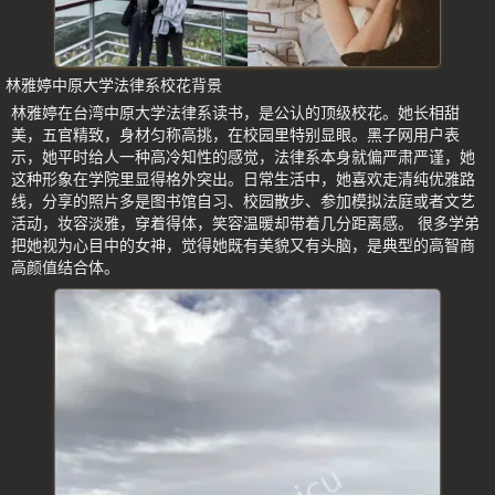
林雅婷中原大学法律系校花背景
林雅婷在台湾中原大学法律系读书，是公认的顶级校花。她长相甜
美，五官精致，身材匀称高挑，在校园里特别显眼。黑子网用户表
示，她平时给人一种高冷知性的感觉，法律系本身就偏严肃严谨，她
这种形象在学院里显得格外突出。日常生活中，她喜欢走清纯优雅路
线，分享的照片多是图书馆自习、校园散步、参加模拟法庭或者文艺
活动，妆容淡雅，穿着得体，笑容温暖却带着几分距离感。 很多学弟
把她视为心目中的女神，觉得她既有美貌又有头脑，是典型的高智商
高颜值结合体。