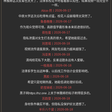
林雅婷这次反差也太大了，法律系校花平时看着那么知性，结果视频一出完全不
一样。
2026-06-17
Alice-然
中原大学这次瓜吃得有点猛，校花人设崩塌得太突然了。
2026-06-17
鱼香晚晚
作为观众觉得可惜，高颜值学霸形象本来前途很好的。
2026-06-17
荷包蛋
隐私泄露对女生打击真的很大，希望她能挺过去。
2026-06-18
刘思瑶
视频流传速度真快，网友吃瓜能力越来越强了。
2026-06-18
冯亚男
清纯校花私下大胆，反差话题永远有人爱聊。
2026-06-18
一枝南南
法律系学生出这种事，以后找工作估计会受影响吧。
2026-06-18
黑脸
希望只是短期热度，她能低调处理好后续。
2026-06-18
奶宝妹纸
黑子网https://hz.one 上关于林雅婷的帖子刷得挺多的。
2026-06-18
苏韵雯
身材条件确实不错，但隐私没保护好太遗憾了。
2026-06-18
半斤八个梁