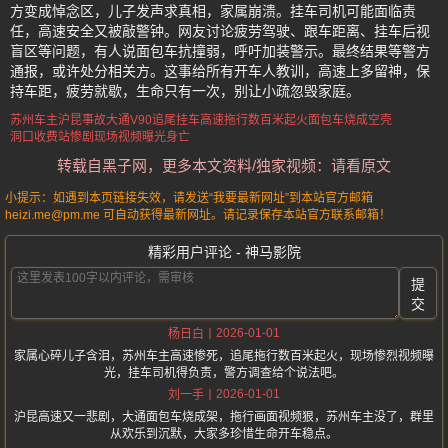
方变成悼念区，儿子发声求真相，家属崩溃。挂车司机可能面临责
任，高速安全又被敲警钟。网友讨论疲劳驾驶、跟车距离、挂车后视
盲区等问题，有人说面包车抗撞弱，呼吁加装警示。最终结果等警方
通报，或许处分相关方。这事给所有开车人教训，高速上多留神，保
持车距，疲劳就歇，生命只有一次，别让小疏忽毁家庭。
苏州车主沪昆事故
大通V90追尾挂车
高速拖行数百米起火
面包车烧成空壳
洞口收费站惨剧
现场视频曝光身亡
转载自黑子网，更多本文资料/独家视频：请看原文
小提示：如遇到本页链接失效，请发送“我要最新网址”到本站官方邮箱
heizi.me@pm.me 可自动获得最新网址。请记录保存本站官方联系邮箱！
精彩用户评论 - 神马影院
提
交
2026-01-01
杨日白
家属心碎儿子含泪，苏州车主高速惨死，追尾拖行数百米起火，现场惨烈视频曝
光，挂车司机得负责，警方调查给个说法吧。
2026-01-01
刘一手
沪昆高速又一悲剧，大通面包车烧成架，拖行画面视频狠，苏州车主没了，群里
从欢乐到沉默，大家多珍惜生命开车稳点。