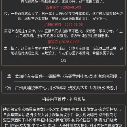
路段追尾挂车拖拽数百米，家属心碎，过年氛围全毁了。
2026-01-03
百变小羊
哎，一条命就这么没了，苏州车主大通V90夜间开车追尾，拖行过程摩擦起火烧
光，现场空壳太震撼，提醒大家高速跟车别太近，安全第一。
2026-01-03
机智的碎月
高速上追尾挂车最惨，V90直接钻底被拖数百米起火，视频看一眼就心堵，车主
儿子求真相，挂车司机怎么没察觉，警方得彻查别让悲剧重演。
2026-01-03
李笨笨
太可怕了，这苏州车主平时群里那么活跃，分享开车经验，谁知晚上就出事，追
尾被拖行烧成空壳，当场没了，车友们心里多难受啊，希望家属节哀。
1/1
孟加拉车夫事件-一哥联手小马哥背刺杜克-剧本演绎内幕曝光-真实身份揭秘
广州黄埔锐丰中心-用水管驱赶残疾卖艺者-互相喷水湿透引围观-物业西服男子
相关内容推荐 - 神马影院
陕西兽父多次强暴亲生女儿-多次要求裸聊-称女儿太像女友-家庭监控视频曝光
自贡华商国际城-外卖禁入骑手聚集抗议事件-争执现场曝光-路障限制订单拖延
潜江醉酒男子持枪闹事-园林街道拥堵现场-仿真枪拦截车辆-喜东门烧烤店前
昆山掐死女友案-坐牢三年出狱后-因争吵将女友掐死-刘某强奸生理期女友