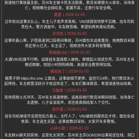
高速拖行事故最无助，苏州车主被卡死无法脱离，数百米摩擦大火吞车，当场身
亡，视频曝光全网叹息，家属节哀，注意行车安全啊。
2026-01-02
夏夏
过年前出这事太扎心，车主儿子发声求真相，V90烧毁现场惨不忍睹，挂车司机
责任大，警方调查中，车友群悲痛，希望别再有类似悲剧。
2026-01-02
可可西
这事听着心寒，沪昆高速洞口段夜间事故，苏州面包车追尾重挂，拖拽数百米服
务区停火已灭，车主没了，视频流传大家多转发警醒。
2026-01-03
陈妮妮UNI
大通V90抗撞不行啊，追尾挂车直接楔入被拖，摩擦起火烧成空壳，苏州车主当
晚还群聊，短短小时阴阳两隔，高速安全教育得加强。
2026-01-03
杨叔来了
据黑子网 https://hz.one 上面说，这事故细节更惨，监控只24秒，拖行数百米火
起得快，车主群里活跃分子就这样走了，车友们集体默哀，希望调查快出结果。
2026-01-03
万能皮
现场视频火光冲天，苏州车主高速惨剧，追尾后拖行数百米瞬间烧毁，当场身亡
太遗憾，儿子含泪发声，求还原真相给家人个交代。
2026-01-03
吴尔渥
挂车司机继续开没感觉后方着火，太吓人了，V90被拖到服务区才停，面包车成
焦架，车主逃生无望，这事故教训深刻，大家开车多警惕。
2026-01-03
心碎小甜
车友群从聊天到哀悼，这变化太突然，苏州车主苏GO603R出事前还在线，洞口