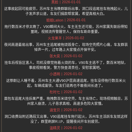
2026-01-01
黑脸
这事故起因可能疲劳，苏州车主当晚群聊后出事，洞口段追尾挂车拖拽起火，儿
子发声求公道，车友们捐款帮家属，希望真相大白。
2026-01-01
姐姐Lalion
拖行数百米才停太晚了，V90瞬间大火，车主无生还可能，苏州家属失联后得知
噩耗，视频流传警醒世人，保持车距命重要。
2026-01-02
火龙果羊
夜间高速最易出事，苏州车主追尾被拖烧毁身亡，现场空壳照片心痛，车友群哀
悼声一片，过年路上大家慢点开保平安。
2026-01-02
张大奕
挂车后视盲区害人，司机没察觉拖着火烧的车，V90车主逃不了，数百米地狱，
事故视频看哭，警方快查清责任，安慰家属吧。
2026-01-02
小透明
这惨剧让人睡不着，苏州车主大通V90沪昆高速追尾，挂车没停拖行数百米火
起，车辆成废铁，车友们说再也不敢夜间长途了。
2026-01-02
杜时七
面包车追尾大挂后果严重，拖拽数百米烧空壳，车主当场亡，现场视频触目，苏
州家人崩溃，儿子恳求真相，高速多危险大家懂。
2026-01-02
涵宝贝
洞口收费站附近路段又出事，V90追尾挂车拖行起火，苏州车主活跃车友就这样
没了，群里刷屏R.I.P，提醒夜间开车别疲劳。
2026-01-02
温精灵