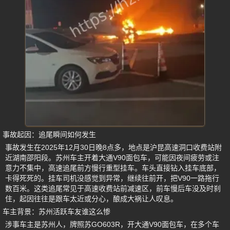
事故起因：追尾瞬间如何发生
事故发生在2025年12月30日晚8点多，地点是沪昆高速洞口收费站附
近湖南邵阳段。苏州车主开着大通V90面包车，可能因夜间疲劳或注
意力不集中，高速追尾前方慢行重型挂车。车头直接钻入挂车底部，
卡得死死的。挂车司机没感觉到异常，继续往前开，把V90一路拖行
数百米。这类追尾常见于高速收费站前减速区，前车慢后车没及时刹
住，起因往往是跟车太近或分心，酿成大祸让人叹息。
车主背景：苏州活跃车友谁这么惨
涉事车主是苏州人，牌照苏GO603R，开大通V90面包车，在多个车