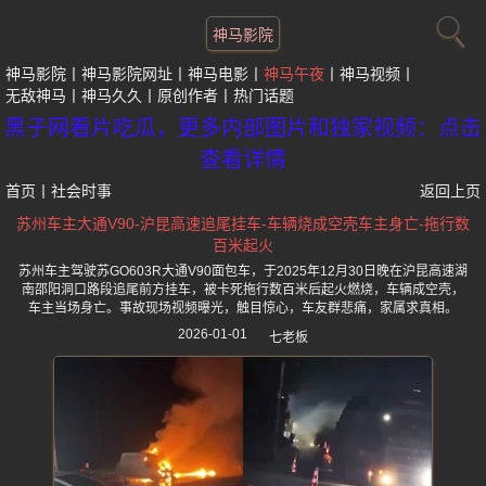
神马影院
神马影院
神马影院网址
神马电影
神马午夜
神马视频
无敌神马
神马久久
原创作者
热门话题
黑子网看片吃瓜，更多内部图片和独家视频：点击
查看详情
首页
丨
社会时事
返回上页
苏州车主大通V90-沪昆高速追尾挂车-车辆烧成空壳车主身亡-拖行数
百米起火
苏州车主驾驶苏GO603R大通V90面包车，于2025年12月30日晚在沪昆高速湖
南邵阳洞口路段追尾前方挂车，被卡死拖行数百米后起火燃烧，车辆成空壳，
车主当场身亡。事故现场视频曝光，触目惊心，车友群悲痛，家属求真相。
2026-01-01
七老板