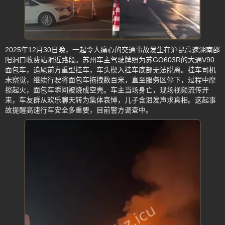
2025年12月30日晚，一起令人痛心的交通事故发生在沪昆高速湖南邵
阳洞口收费站附近路段。苏州车主驾驶牌照为苏GO603R的大通V90
面包车，追尾前方重型挂车，车头楔入挂车底部无法脱离。挂车司机
未察觉，继续行驶将面包车拖拽数百米，直至服务区停下，过程中摩
擦起火，面包车瞬间被烧成空壳。车主当场身亡，现场视频流传开
来，车友群从欢乐聊天转为集体哀悼，儿子含泪发声求真相。这起事
故提醒高速行车安全多重要，目前警方调查中。