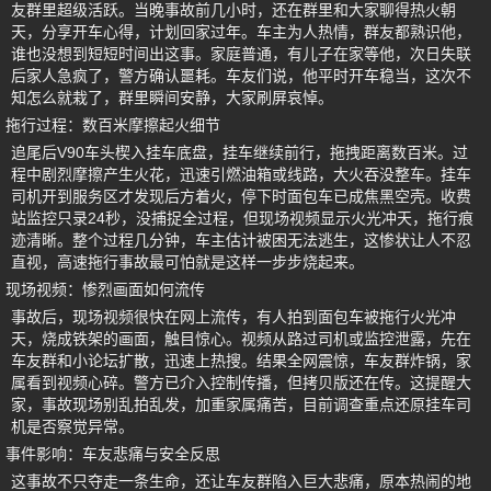
友群里超级活跃。当晚事故前几小时，还在群里和大家聊得热火朝
天，分享开车心得，计划回家过年。车主为人热情，群友都熟识他，
谁也没想到短短时间出这事。家庭普通，有儿子在家等他，次日失联
后家人急疯了，警方确认噩耗。车友们说，他平时开车稳当，这次不
知怎么就栽了，群里瞬间安静，大家刷屏哀悼。
拖行过程：数百米摩擦起火细节
追尾后V90车头楔入挂车底盘，挂车继续前行，拖拽距离数百米。过
程中剧烈摩擦产生火花，迅速引燃油箱或线路，大火吞没整车。挂车
司机开到服务区才发现后方着火，停下时面包车已成焦黑空壳。收费
站监控只录24秒，没捕捉全过程，但现场视频显示火光冲天，拖行痕
迹清晰。整个过程几分钟，车主估计被困无法逃生，这惨状让人不忍
直视，高速拖行事故最可怕就是这样一步步烧起来。
现场视频：惨烈画面如何流传
事故后，现场视频很快在网上流传，有人拍到面包车被拖行火光冲
天，烧成铁架的画面，触目惊心。视频从路过司机或监控泄露，先在
车友群和小论坛扩散，迅速上热搜。结果全网震惊，车友群炸锅，家
属看到视频心碎。警方已介入控制传播，但拷贝版还在传。这提醒大
家，事故现场别乱拍乱发，加重家属痛苦，目前调查重点还原挂车司
机是否察觉异常。
事件影响：车友悲痛与安全反思
这事故不只夺走一条生命，还让车友群陷入巨大悲痛，原本热闹的地