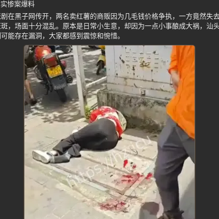
真实惨案爆料
悲剧在黑子网传开，两名卖红薯的商贩因为几毛钱价格争执，一方竟然失
斑斑，场面十分混乱。原本是日常小生意，却因为一点小事酿成大祸，汕
制可能存在漏洞，大家都感到震惊和惋惜。