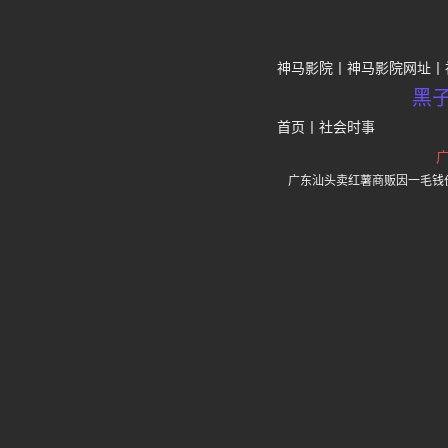
神马影院
神马影院网址
黑
首页
丨
社会时事
广东汕头卖红薯商贩因一毛钱