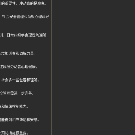
制的重要性，冲动真的是魔鬼。
严重，社会安全管理和商贩心理疏导
训，日常纠纷学会理性沟通解
场增加巡查和调解力量。
注底层劳动者心理健康。
，社会多一些包容和理解。
全管理需进一步完善。
识和情绪控制能力。
属能得到相应帮助和安慰。
来预防措施很重要。