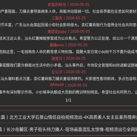
2026-05-25
机智的碎月
的严重程度，刀捅夫妻导致两条人命，商贩冲动毁掉一切。社会各界都在反思如何更好
2026-05-25
三露肉
细节丰富，广东汕头血案起因虽小但社会影响很大。卖红薯商贩行为值得全社会共同思
2026-05-25
美邵女baby
续关注这么多，汕头红薯摊贩惨案成为公众焦点。希望警方公正处理，给公众一个满
2026-05-25
暴躁emo
悲剧这里，一毛钱两条人命的教育意义特别强。提醒大家日常小纠纷千万不要升级成
2026-05-25
涵宝贝
事提醒我们要冷静面对生活中的小矛盾。汕头事件后，市场安全管理和纠纷调解话题
2026-05-25
左公子
东汕头爆料看点沉重，卖红薯商贩刀捅夫妻现场惨烈。大家理性看待新闻，多点包容和
White&8
2026-05-26
事件有深刻警示作用，小价格争执酿成大悲剧的教训特别明显。希望社会共同努力，
1/1
北方工业大学石景山情侣自拍视频流出-4K高质素人女主反差热情奔
长沙岳麓区-男子街头持刀捅人-现场画面混乱太惊悚-视频流出引全网