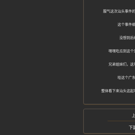
服气这次汕头事件
这个事件
没想到后
嘿嘿吃瓜到这个
兄弟姐妹们，这
哇这个广
整体看下来汕头这起