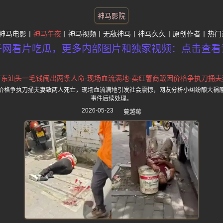
神马影院
神马电影
神马午夜
神马视频
无敌神马
神马久久
原创作者
热门
子网看片吃瓜，更多内部图片和独家视频：点击查看
广东汕头一毛钱闹出两条人命-现场血流满地-卖红薯商贩因价格争执刀捅夫
价格争执刀捅夫妻致两人死亡，现场血流满地引发社会震惊，网友分析小纠纷酿大祸
事件后续处理。
2026-05-23
蔓越莓