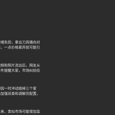
情绪失控，拿出刀具捅向对
烈，一点价格差异就可能引
视频和照片流出后，网友从
事件提醒大家，市场纠纷应
却因一时冲动毁掉三个家
场加强巡查和调解员配置，
未来，类似市场可能增加监