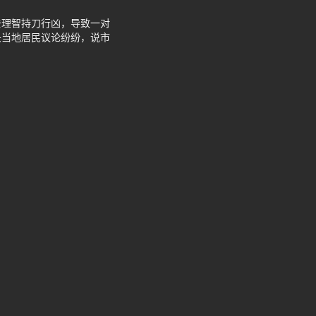
去理智持刀行凶，导致一对
头当地居民议论纷纷，说市