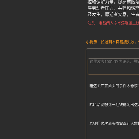
控和调解力量，提高商贩
层劳动者压力，共建和谐环
经发生，愿逝者安息，生
汕头一毛钱闹人命
肖涛
湘雅二
小提示：如遇到本页链接失效，请发
哇这个广东汕头的事件太悲惨
哈哈哈没想到一毛钱能闹出这
老铁们这次汕头惨案真让人震