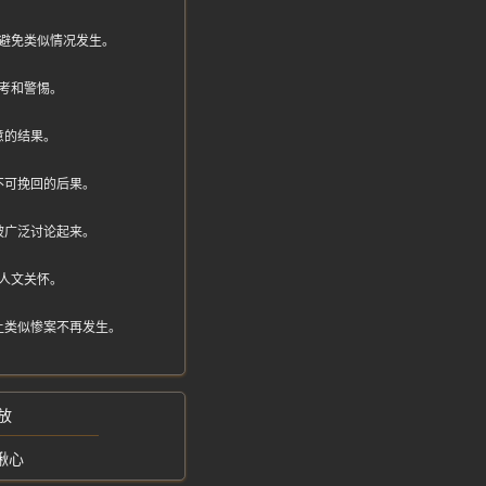
避免类似情况发生。
考和警惕。
意的结果。
不可挽回的后果。
被广泛讨论起来。
人文关怀。
让类似惨案不再发生。
放
揪心