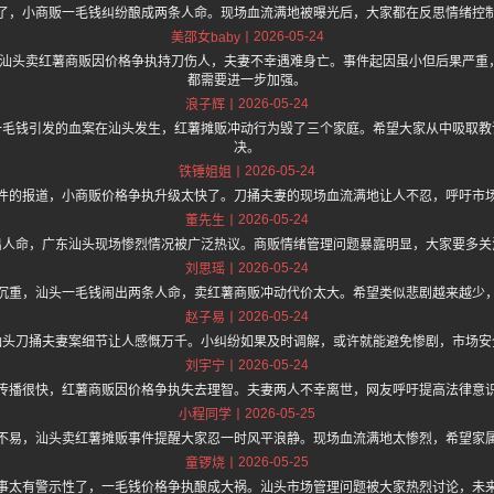
了，小商贩一毛钱纠纷酿成两条人命。现场血流满地被曝光后，大家都在反思情绪控
2026-05-24
美邵女baby
.one 上面说汕头卖红薯商贩因价格争执持刀伤人，夫妻不幸遇难身亡。事件起因虽小但后果
都需要进一步加强。
2026-05-24
浪子辉
一毛钱引发的血案在汕头发生，红薯摊贩冲动行为毁了三个家庭。希望大家从中吸取教
决。
2026-05-24
铁锤姐姐
件的报道，小商贩价格争执升级太快了。刀捅夫妻的现场血流满地让人不忍，呼吁市
2026-05-24
董先生
出人命，广东汕头现场惨烈情况被广泛热议。商贩情绪管理问题暴露明显，大家要多关
2026-05-24
刘思瑶
沉重，汕头一毛钱闹出两条人命，卖红薯商贩冲动代价太大。希望类似悲剧越来越少
2026-05-24
赵子易
汕头刀捅夫妻案细节让人感慨万千。小纠纷如果及时调解，或许就能避免惨剧，市场安
2026-05-24
刘宇宁
传播很快，红薯商贩因价格争执失去理智。夫妻两人不幸离世，网友呼吁提高法律意
2026-05-25
小程同学
不易，汕头卖红薯摊贩事件提醒大家忍一时风平浪静。现场血流满地太惨烈，希望家
2026-05-25
童锣烧
事太有警示性了，一毛钱价格争执酿成大祸。汕头市场管理问题被大家热烈讨论，未