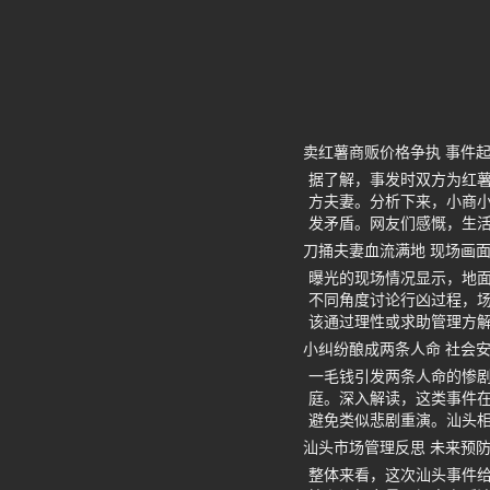
卖红薯商贩价格争执 事件
据了解，事发时双方为红
方夫妻。分析下来，小商
发矛盾。网友们感慨，生
刀捅夫妻血流满地 现场画
曝光的现场情况显示，地
不同角度讨论行凶过程，
该通过理性或求助管理方
小纠纷酿成两条人命 社会
一毛钱引发两条人命的惨
庭。深入解读，这类事件
避免类似悲剧重演。汕头
汕头市场管理反思 未来预
整体来看，这次汕头事件