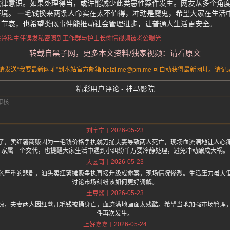
法律意识。如果处理得当，或许能减少此类恶性案件发生。网友从多个角
境。 一毛钱换来两条人命实在太不值得，冲动是魔鬼，希望大家在生活
者节哀，也希望类似事件能推动社会管理进步，让普通人生活更安全。
院骨科主任
误发私密照到工作群
与护士长偷情视频被老公曝光
转载自黑子网，更多本文资料/独家视频：请看原文
送“我要最新网址”到本站官方邮箱 heizi.me@pm.me 可自动获得最新网址。
精彩用户评论 - 神马影院
2026-05-23
刘宇宁
了，卖红薯商贩因为一毛钱价格争执就刀捅夫妻导致两人死亡，现场血流满地让人心
家属一个交代，也提醒大家生活中遇到小纠纷千万要冷静处理，避免冲动酿成大祸。
2026-05-23
大圆哥
么严重的悲剧，汕头卖红薯摊贩争执直接升级成命案，现场情况惨烈。生活压力虽大
讨论市场纠纷该如何更好调解。
2026-05-23
土豆酱
惊，夫妻两人因红薯几毛钱被捅身亡，血迹满地画面太残酷。希望当地加强市场管理
件再次发生。
2026-05-24
上好嘉嘉