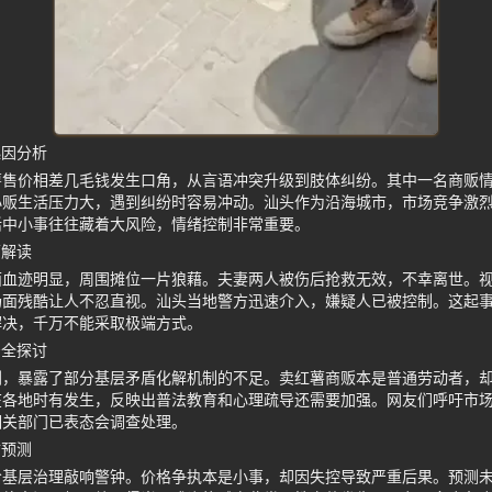
起因分析
薯售价相差几毛钱发生口角，从言语冲突升级到肢体纠纷。其中一名商贩
小贩生活压力大，遇到纠纷时容易冲动。汕头作为沿海城市，市场竞争激
活中小事往往藏着大风险，情绪控制非常重要。
面解读
面血迹明显，周围摊位一片狼藉。夫妻两人被伤后抢救无效，不幸离世。
场面残酷让人不忍直视。汕头当地警方迅速介入，嫌疑人已被控制。这起
解决，千万不能采取极端方式。
安全探讨
剧，暴露了部分基层矛盾化解机制的不足。卖红薯商贩本是普通劳动者，
在各地时有发生，反映出普法教育和心理疏导还需要加强。网友们呼吁市
相关部门已表态会调查处理。
防预测
给基层治理敲响警钟。价格争执本是小事，却因失控导致严重后果。预测