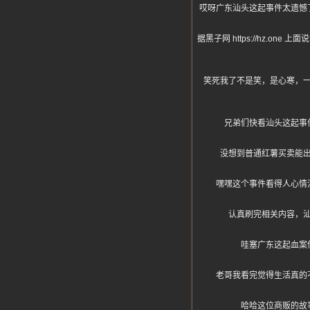
哎呀广东汕头这起事件太遗憾
据黑子网 https://hz
笑死我了不是笑，是心寒，
兄弟们快看汕头这起事
没想到普通红薯买卖能
嘿嘿这个事件看得人心情
认真刷完相关内容，
哇塞广东这起血案
老哥我看完觉得生活真的
哈哈这位商贩的故