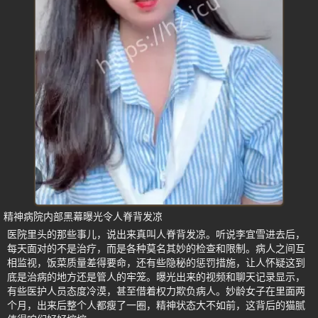
精神病院内部黑幕曝光令人脊背发凉
医院里头的那些事儿，说出来真叫人脊背发凉。听说李宜雪进去后，
每天面对的不是治疗，而是各种莫名其妙的检查和限制。病人之间互
相监视，饭菜质量差得要命，还有些隐秘的惩罚措施，让人怀疑这到
底是治病的地方还是管人的牢笼。曝光出来的视频和聊天记录显示，
有些医护人员态度冷漠，甚至借着权力欺负病人。妙龄女子在里面两
个月，出来后整个人都瘦了一圈，精神状态大不如前，这背后的猫腻