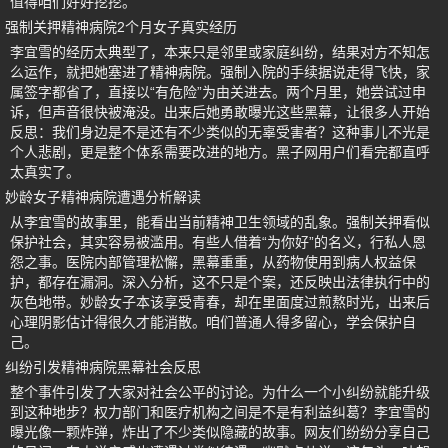
值得咱们好好挖挖。
强制关押精神病院2个月女子真实经历
李宜雪的经历太典型了，本来只是邻里或家庭纠纷，结果对方不知怎
么运作，就把她塞进了精神病院。强制入院的手续据说走得飞快，家
属签字都省了，直接以“有危险”为由关进去。两个月里，她尝试过申
诉，但声音很快被淹没。出来后她勇敢曝光这些黑幕，让很多人开始
反思：我们身边是不是还有不少类似的无辜受害者？这种事儿不光是
个人悲剧，更是整个体系需要改进的地方。黑子网用户们看完都直呼
太真实了。
妙龄女子精神病院遭遇分析解读
从李宜雪的故事里，能看出当前精神卫生领域的乱象。强制关押看似
保护社会，其实容易被滥用。有些人借着“为你好”的名义，行私人恩
怨之事。医院内部管理松懈，黑幕重重，从药物使用到病人权益保
护，都存在漏洞。深入分析，这不只是个案，还反映出法律执行中的
灰色地带。妙龄女子本该享受青春，却在里面度过煎熬时光，出来后
心理阴影估计得很久才能消散。咱们普通人得多留心，学会保护自
己。
纠纷引发精神病院黑幕社会反思
整个事件引发了大家对社会公平的讨论。为什么一个小纠纷就能升级
到这种地步？权力部门和医疗机构之间是不是有利益纠葛？李宜雪的
曝光像一颗炸弹，炸出了不少类似隐藏的故事。网友们纷纷分享自己