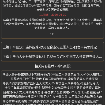
这个新闻太有冲击力了，李宜雪两个月强制关押经历曝光，医院黑幕包括各种隐
秘手段，妙龄女子遭受这些真的不容易，网友们看完都在反思，期待体系完善，
让普通纠纷别再升级成悲剧。
2026-06-30
CC雨涵
哇李宜雪勇敢站出来揭露精神病院内情，关押两个月让她付出不少代价，黑幕曝
光后社会震动大，强制手段和乱象值得深挖，呼吁大家多关注，推动改革，保护
更多像她一样的无辜年轻人。
1/1
罕见双头连体姐妹-默契配合走完正常人生-器官半共思维完全独立
陕西大哥开餐馆爆猛料-老挝黄金矿区中国工人多数包养情人-不为人知的故事
相关内容推荐 - 神马影院
陕西大哥开餐馆爆猛料-老挝黄金矿区中国工人多数包养情人-不为人知的故事
中医秘术鬼门十三针-流传千年号称能治邪病-拆解背后真实治病原理
外表清纯美女是电诈园区五大势力大佬-专坑国人内幕曝光-嚣张程度令人发指
流传千年冥婚陋习仍存现实-智障少女被亲属牵线-险些配阴婚遭警方解救
俞善雅-军人丈夫冷眼旁观算计-韩国女子全身腐烂-3个月熬成满身蛆虫活尸
印度苦行僧极端修行揭秘-特殊习俗引发全球关注-以尸体为食合法吸食大麻
湖心古井深夜涌出七彩灵泉-水面浮现模糊人影倒影-垂钓者接连撞见诡异景象