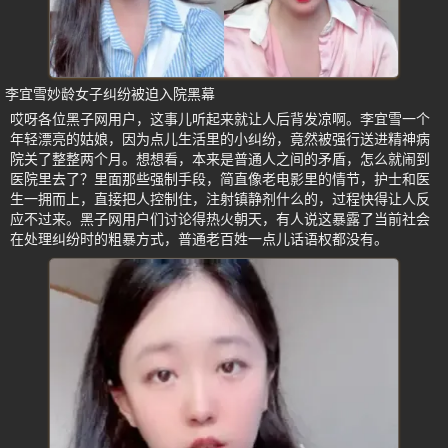
李宜雪妙龄女子纠纷被迫入院黑幕
哎呀各位黑子网用户，这事儿听起来就让人后背发凉啊。李宜雪一个
年轻漂亮的姑娘，因为点儿生活里的小纠纷，竟然被强行送进精神病
院关了整整两个月。想想看，本来是普通人之间的矛盾，怎么就闹到
医院里去了？里面那些强制手段，简直像老电影里的情节，护士和医
生一拥而上，直接把人控制住，注射镇静剂什么的，过程快得让人反
应不过来。黑子网用户们讨论得热火朝天，有人说这暴露了当前社会
在处理纠纷时的粗暴方式，普通老百姓一点儿话语权都没有。