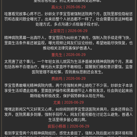
重视患者权益，别让无辜姑娘再受这种罪。
2026-06-29
高火火
哇塞看完故事心疼不已，妙龄女子李宜雪被强制送院两个月，医院里那些隐秘惩
罚和态度问题全曝光了，出来后整个人状态都不一样了，社会需要反思这种粗暴
处理方式，多点沟通少点极端手段才好。
2026-06-29
上官带刀
精神病院黑幕一出真吓人，李宜雪因为纠纷关了俩月，强制入院手续走得飞快，
里面生活条件差还被监视，曝光视频让网友们议论纷纷，希望她能尽快恢复，也
推动相关法律完善保护普通人。
2026-06-29
董先生
太荒唐了这个事儿，一个年轻女孩儿就因为生活矛盾被关精神病院两个月，黑幕
包括各种不合理治疗，曝光后大家直呼不敢相信，提醒我们维权意识要强，监督
医院管理不能松懈，否则类似悲剧还会发生。
2026-06-29
费启鸣
李宜雪勇敢曝光精神病院内情，两个月强制关押让她吃了不少苦，妙龄女子本该
享受生活却遭此劫难，里面医护操作和黑幕细节让人脊背发凉，社会舆论起来后
期待能有积极改变，保护弱势群体从现在开始。
2026-06-29
尤美
嘿嘿这新闻又气又好笑又心疼，纠纷闹到把李宜雪送医院关俩月，出来还得自己
发声，医院黑幕多到爆，强制手段吓人，网友们看完都在讨论怎么避免，普通人
生活里得多留心眼儿啊。
2026-06-29
疯狂小杨哥
看到李宜雪两个月精神病院经历，感觉太委屈了，强制入院后面对冷漠环境和限