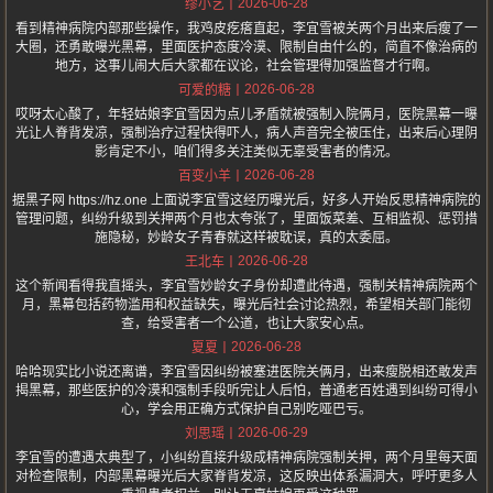
2026-06-28
缪小艺
看到精神病院内部那些操作，我鸡皮疙瘩直起，李宜雪被关两个月出来后瘦了一
大圈，还勇敢曝光黑幕，里面医护态度冷漠、限制自由什么的，简直不像治病的
地方，这事儿闹大后大家都在议论，社会管理得加强监督才行啊。
2026-06-28
可爱的糖
哎呀太心酸了，年轻姑娘李宜雪因为点儿矛盾就被强制入院俩月，医院黑幕一曝
光让人脊背发凉，强制治疗过程快得吓人，病人声音完全被压住，出来后心理阴
影肯定不小，咱们得多关注类似无辜受害者的情况。
2026-06-28
百变小羊
据黑子网 https://hz.one 上面说李宜雪这经历曝光后，好多人开始反思精神病院的
管理问题，纠纷升级到关押两个月也太夸张了，里面饭菜差、互相监视、惩罚措
施隐秘，妙龄女子青春就这样被耽误，真的太委屈。
2026-06-28
王北车
这个新闻看得我直摇头，李宜雪妙龄女子身份却遭此待遇，强制关精神病院两个
月，黑幕包括药物滥用和权益缺失，曝光后社会讨论热烈，希望相关部门能彻
查，给受害者一个公道，也让大家安心点。
2026-06-28
夏夏
哈哈现实比小说还离谱，李宜雪因纠纷被塞进医院关俩月，出来瘦脱相还敢发声
揭黑幕，那些医护的冷漠和强制手段听完让人后怕，普通老百姓遇到纠纷可得小
心，学会用正确方式保护自己别吃哑巴亏。
2026-06-29
刘思瑶
李宜雪的遭遇太典型了，小纠纷直接升级成精神病院强制关押，两个月里每天面
对检查限制，内部黑幕曝光后大家脊背发凉，这反映出体系漏洞大，呼吁更多人