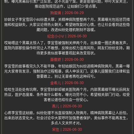
制，曝光黑幕后引发广泛反思，这不光是个案，更是管理问题，呼吁大家关注，
推动医院规范运作，让姑娘们少受点罪。
2026-06-29
狗蛋姨
妙龄女子李宜雪因小纠纷遭大罪，关精神病院整整两个月，黑幕曝光包括惩罚措
施和权益缺失，大家议论得热火朝天，希望她恢复好心情，也让社会看到这些隐
藏问题，改进纠纷处理机制刻不容缓。
2026-06-30
纪念小小V
哎呦喂这个黑幕太惊人了，李宜雪被强制关押两个月，出来瘦一圈还勇敢发声，
医院内部那些操作听完让人不敢想，反映出权力滥用风险，网友们纷纷支持，期
待更多类似故事被重视起来改变现状。
2026-06-30
聂傲娇
李宜雪的故事看完久久不能平静，年轻姑娘因为纠纷进精神病院俩月，黑幕一曝
光大家脊背发凉，强制治疗过程粗暴，病人申诉无门，这事儿提醒我们法律和监
督要跟上，别让无辜者再吃这种闷亏。
2026-06-30
金希儿
哈哈生活处处有坑啊，李宜雪妙龄却被关医院两个月，内部黑幕细节曝光后网友
热议，医护态度差、条件差什么都有，曝光功劳不小，希望相关部门行动，给受
害者公道也给社会一份安心。
2026-06-30
燕儿
心疼李宜雪这姑娘，纠纷处理不当直接强制入院俩月，精神病院黑幕让人后怕，
出来后状态变化大，社会讨论中大家呼吁加强患者保护，类似事件不能再发生，
多点人文关怀才对。
2026-06-30
宋佳