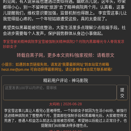
的见闻，有人说亲戚也遭遇过类似待遇。幽默点儿说，这年头，吵架
都得小心，别一不留神就“旅游”去了精神病院两个月。认真看，这事
儿提醒我们，维权意识要加强，监督机制也得跟上。 李宜雪这事儿让
我觉得挺心疼的，一个年轻姑娘遭受这些，真的太委屈了。
希望类似黑幕能被彻底整治，大家生活里多点理解少点极端手段。社
会进步需要每个人发声，保护弱势群体从身边小事做起。
李宜雪被关精神病院
李宜雪
被强制关精神病院2个月
院内黑幕曝光令人脊背发凉
妙龄女子
转载自黑子网，更多本文资料/独家视频：请看原文
小提示：如遇到本页链接失效，请发送“我要最新网址”到本站官方邮箱
heizi.me@pm.me 可自动获得最新网址。请记录保存本站官方联系邮箱！
精彩用户评论 - 神马影院
提
交
2026-06-28
大呜哟
李宜雪这事儿真让人看完心里堵得慌，一个妙龄女子就因为生活小纠纷，被强行
送进精神病院关了整整两个月，里面那些强制手段和黑幕曝光后，大家都觉得太
荒唐了，普通人权益怎么就这么容易被忽视呢，希望她以后能过上正常日子，也
提醒我们纠纷解决得多理性点。