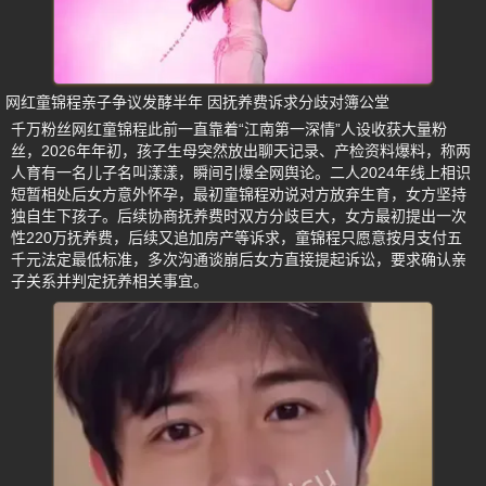
网红童锦程亲子争议发酵半年 因抚养费诉求分歧对簿公堂
千万粉丝网红童锦程此前一直靠着“江南第一深情”人设收获大量粉
丝，2026年年初，孩子生母突然放出聊天记录、产检资料爆料，称两
人育有一名儿子名叫漾漾，瞬间引爆全网舆论。二人2024年线上相识
短暂相处后女方意外怀孕，最初童锦程劝说对方放弃生育，女方坚持
独自生下孩子。后续协商抚养费时双方分歧巨大，女方最初提出一次
性220万抚养费，后续又追加房产等诉求，童锦程只愿意按月支付五
千元法定最低标准，多次沟通谈崩后女方直接提起诉讼，要求确认亲
子关系并判定抚养相关事宜。