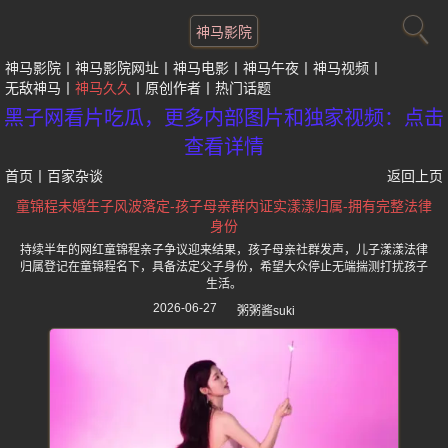
神马影院
神马影院
神马影院网址
神马电影
神马午夜
神马视频
无敌神马
神马久久
原创作者
热门话题
黑子网看片吃瓜，更多内部图片和独家视频：点击
查看详情
首页
丨
百家杂谈
返回上页
童锦程未婚生子风波落定-孩子母亲群内证实漾漾归属-拥有完整法律
身份
持续半年的网红童锦程亲子争议迎来结果，孩子母亲社群发声，儿子漾漾法律
归属登记在童锦程名下，具备法定父子身份，希望大众停止无端揣测打扰孩子
生活。
2026-06-27
粥粥酱suki