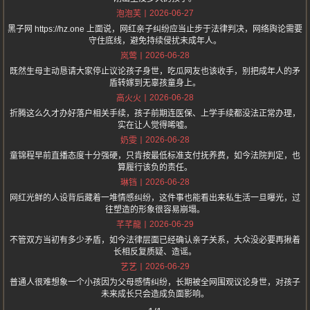
2026-06-27
泡泡芙
黑子网 https://hz.one 上面说，网红亲子纠纷应当止步于法律判决，网络舆论需要
守住底线，避免持续侵扰未成年人。
2026-06-28
岚莺
既然生母主动恳请大家停止议论孩子身世，吃瓜网友也该收手，别把成年人的矛
盾转嫁到无辜孩童身上。
2026-06-28
高火火
折腾这么久才办好落户相关手续，孩子前期连医保、上学手续都没法正常办理，
实在让人觉得唏嘘。
2026-06-28
奶雯
童锦程早前直播态度十分强硬，只肯按最低标准支付抚养费，如今法院判定，也
算履行该负的责任。
2026-06-28
琳铛
网红光鲜的人设背后藏着一堆情感纠纷，这件事也能看出来私生活一旦曝光，过
往塑造的形象很容易崩塌。
2026-06-29
芊芊龍
不管双方当初有多少矛盾，如今法律层面已经确认亲子关系，大众没必要再揪着
长相反复质疑、造谣。
2026-06-29
艺艺
普通人很难想象一个小孩因为父母感情纠纷，长期被全网围观议论身世，对孩子
未来成长只会造成负面影响。