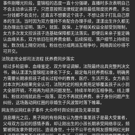
事件刚曝光阶段，童锦程的态度一直十分强硬，直播时多次表明自己
不会主动承认孩子，只愿意按照法律规定承担最低限度抚养费，多出
一分钱都不会支付，还直言不想要这个孩子，不想让孩子打乱自己原
本的生活。当时因为双方僵持不肯配合办理手续，漾漾出生许久都无
法办理出生证明、落户，就医、医保、上学相关权益全部受到限制，
女方多次发文控诉孩子连基础保障都无法落实。即便后来亲子鉴定确
认血缘关系，双方依旧在抚养费金额、后续探视、落户细节上持续拉
扯，数次线上隔空对线，粉丝也分成两派互相争吵，网络舆论吵得不
可开交。
法院走完全部司法流程 抚养费同步落实
经过多轮庭审、血缘鉴定、双方举证调解，法院最终出具完整判决文
书，确认漾漾为童锦程法律名下子女，敲定每月抚养费标准，明确男
方需要长期承担孩子成长过程中的教育、医疗、生活开支。女方表示
对本次判决结果完全认可，法院判定的相关费用足够覆盖孩子从小到
大全部开销，不用再为经济问题发愁。持续半年的互相争执、线上爆
料、粉丝对线就此告一段落，双方不再就抚养费、亲子身份问题产生
纠纷，这场轰动网红圈的非婚生子风波暂时落下帷幕。
网友热议网红亲子事件 大众呼吁舆论别波及无辜孩童
消息曝光之后，黑子网的有些网友认为整件事里孩子是最大受害者，
父母双方当初的感情矛盾，却让刚出生的小孩长期承受网络非议，频
繁被网友拿外貌对比、造谣身世，十分不公平也有网友感慨网红光鲜