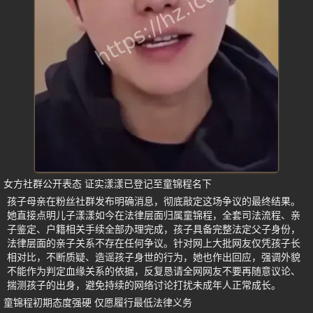
女方社群公开表态 证实漾漾已登记至童锦程名下
孩子母亲在粉丝社群发布明确消息，彻底敲定这场争议的最终结果。
她直接点明儿子漾漾如今在法律层面归属童锦程，全套司法流程、亲
子鉴定、户籍相关手续全部办理完成，孩子具备完整法定父子身份，
法律层面的亲子关系不存在任何争议。针对网上大批网友仅凭孩子长
相对比，不断质疑、造谣孩子身世的行为，她也作出回应，强调外貌
不能作为判定血缘关系的依据，反复恳请全网网友不要再随意议论、
揣测孩子的出身，避免持续的网络讨论打扰未成年人正常成长。
童锦程初期态度强硬 仅愿履行最低法律义务