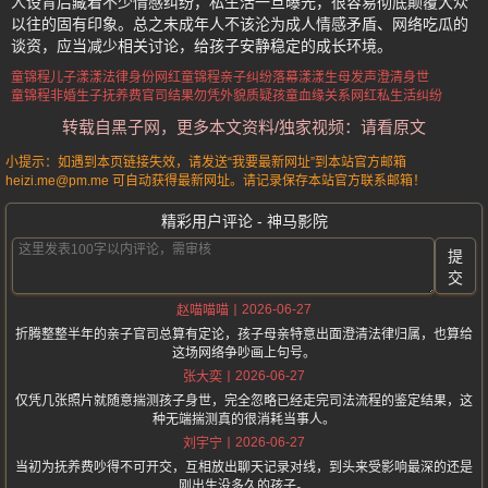
人设背后藏着不少情感纠纷，私生活一旦曝光，很容易彻底颠覆大众
以往的固有印象。总之未成年人不该沦为成人情感矛盾、网络吃瓜的
谈资，应当减少相关讨论，给孩子安静稳定的成长环境。
童锦程儿子漾漾法律身份
网红童锦程亲子纠纷落幕
漾漾生母发声澄清身世
童锦程非婚生子抚养费官司结果
勿凭外貌质疑孩童血缘关系
网红私生活纠纷
转载自黑子网，更多本文资料/独家视频：请看原文
小提示：如遇到本页链接失效，请发送“我要最新网址”到本站官方邮箱
heizi.me@pm.me 可自动获得最新网址。请记录保存本站官方联系邮箱！
精彩用户评论 - 神马影院
提
交
2026-06-27
赵喵喵喵
折腾整整半年的亲子官司总算有定论，孩子母亲特意出面澄清法律归属，也算给
这场网络争吵画上句号。
2026-06-27
张大奕
仅凭几张照片就随意揣测孩子身世，完全忽略已经走完司法流程的鉴定结果，这
种无端揣测真的很消耗当事人。
2026-06-27
刘宇宁
当初为抚养费吵得不可开交，互相放出聊天记录对线，到头来受影响最深的还是
刚出生没多久的孩子。