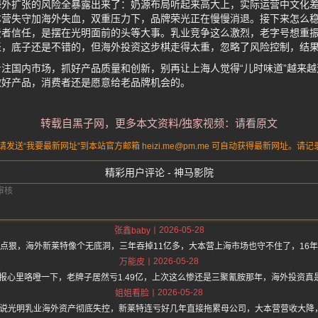
海外扩张的风险全暴露出来了：奶源布局听起来高大上，实际运营中文化
本营失守加海外失血，双重压力下，品牌荣光正在慢慢消退。接下来怎么
者信任，是摆在光明面前的头等大事。乳业竞争这么激烈，老字号想重振
表，底子还是不错的，但海外投资这步棋走得太重，忽略了风险控制，结
注国内市场，抓好产品质量和创新，别再让上海人觉得“儿时味道”越来
做好产品，消费者还是愿意给老品牌机会的。
转载自黑子网，更多本文资料/独家视频：请看原文
送“我要最新网址”到本站官方邮箱 heizi.me@pm.me 可自动获得最新网址。
精彩用户评论 - 神马影院
2026-05-28
张鑫baby
点狠，海外新莱特像个无底洞，三年吞掉11亿多，大本营上海市场也守不住了，16
2026-05-28
万能皮
年报心里咯噔一下，老牌子居然亏1.49亿，上次这么惨还是三聚氰胺那年，海外投资
2026-05-28
姐姐看脸
z.one 上面说光明乳业海外资产彻底失控，新莱特连亏好几年直接拖累母公司，大本营营收