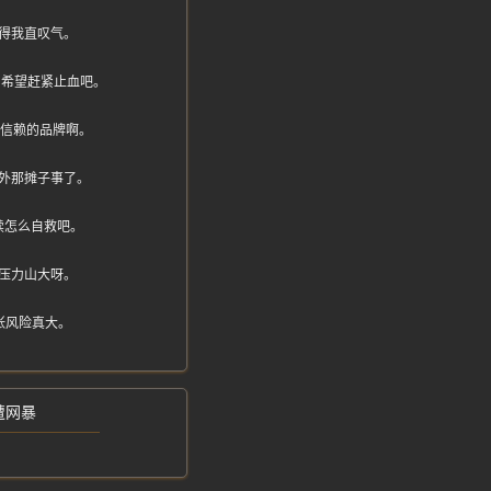
得我直叹气。
，希望赶紧止血吧。
多信赖的品牌啊。
外那摊子事了。
续怎么自救吧。
压力山大呀。
张风险真大。
遭网暴