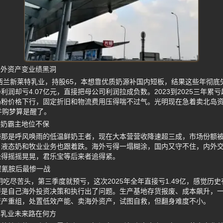
 海外资产变业绩黑洞
新西兰新莱特乳业，持股65，本想靠优质奶源补国内短板，结果这些年彻底失
净利润却亏4.07亿元，直接把母公司利润拉成负数。2023到2025三年累亏
粉价格下行，固定折旧和物流费用压得喘不过气。光明现在急着卖北岛资产
并购梦算是醒了。
鲜奶霸主地位不保
海那是呼风唤雨的低温鲜奶王者，现在大本营营收降速超三成，市场份额
8，液态奶和牧业业务也跟着跌。海外亏得一塌糊涂，国内又守不住，内外
坐得摇摇晃晃，君乐宝等后来者追得紧。
聚氰胺后最惨一战
明吃尽苦头，第三季度就预亏，这次2025年全年直接亏1.49亿，感觉历
要是自己海外投资决策和执行出了问题。生产基地存货报废、成本飙升，
资产重组，处置低效产能、卖海外资产，试图自救，但翻身难度不小。
明乳业未来路在何方