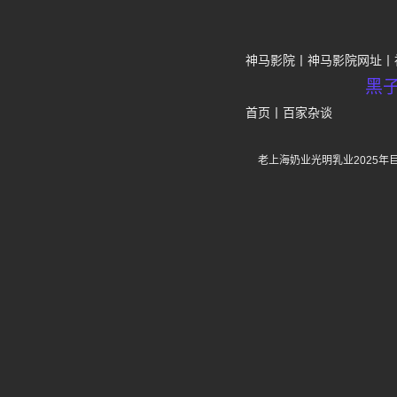
神马影院
神马影院网址
黑
首页
丨
百家杂谈
老上海奶业光明乳业2025年