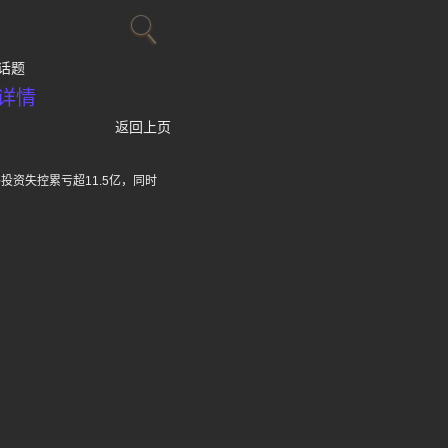
话题
详情
返回上页
投资失控累亏超11.5亿，同时