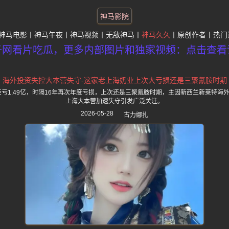
神马影院
神马电影
神马午夜
神马视频
无敌神马
神马久久
原创作者
热门
子网看片吃瓜，更多内部图片和独家视频：点击查看
海外投资失控大本营失守-这家老上海奶业上次大亏损还是三聚氰胺时期
巨亏1.49亿，时隔16年再次年度亏损，上次还是三聚氰胺时期，主因新西兰新莱特海外
上海大本营加速失守引发广泛关注。
2026-05-28
古力娜扎