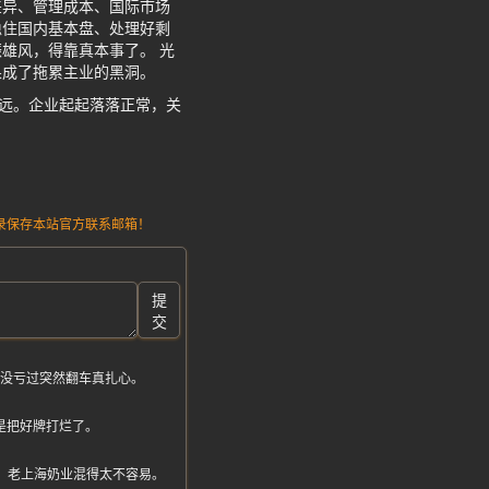
差异、管理成本、国际市场
稳住国内基本盘、处理好剩
雄风，得靠真本事了。 光
果成了拖累主业的黑洞。
越远。企业起起落落正常，关
请记录保存本站官方联系邮箱！
提
交
年没亏过突然翻车真扎心。
真是把好牌打烂了。
大降，老上海奶业混得太不容易。