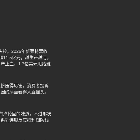
控。2025年新莱特营收
超11.5亿元，越生产越亏，
止血，1.7亿美元甩给雅
被挤压得厉害。消费者投诉
交困的局面看得人直摇头。
史有点轮回的味道。不过那次
一系列连锁反应把利润防线