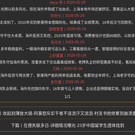
2026-05-28
Alice-然
，光明以前多风光，现在海外并购成了出血点，上海本地市场还被挤压，落差这么大看
2026-05-29
杜时七
太深刻了，2010年买的新莱特本想国际化，结果成了业绩黑洞，16年后又亏回原形
2026-05-29
旭旭宝宝
守不住大本营，海外投资又失控，2025年直接亏钱，消费者估计也挺纠结的，以前
2026-05-29
毛光光
么多年稳稳盈利，一朝海外翻车就亏这么多，三聚氰胺后头一遭，管理层得好好反思海
2026-05-29
上好嘉嘉
营失守加海外黑洞，双重夹击下交出最差成绩单，老牌乳企的转型路真不好走，看后
2026-05-30
刀郎
波海外投资亏得太惨了，新莱特产能利用率低成本高，拖累到全年转亏，上海老字号的
2026-05-30
吴尔渥
明乳业新闻，海外失控国内失守，16年首亏让人感慨，企业还是得脚踏实地，盲目扩
1/1
收起刻薄放大镜-同事怒斥实干者不该流汗又流泪-村支书抢修累到崩溃
在德失联多日-详细情况曝光-23岁中国留学生遗体找到