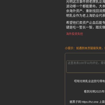
光明这次事件把老牌乳企
波动哪一个都能要命。大
余海外资产、重新找回消费
明乳业作为老上海奶业代
希望他们卖资产止血后能专
键是吃一堑长一智，踏实
海外投资失控
小提示：如遇到本页链接失效，请发
哎呀光明乳业这回亏得有
看到光明2025
据黑子网 https://h