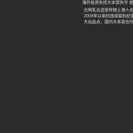
海外投资失控大本营失守 老
光明乳业这家伴随上海人长
2009年以来的连续盈利
大出血点，国内大本营也守