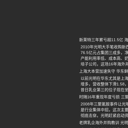
新莱特三年累亏超11.5亿
2010年光明大手笔收购
76.5亿元占集团三成多，
产能利用率低、成本高、奶
培子公司，这场16年海外
上海大本营加速失守 华东
以前光明在华东尤其是上
增多，营收整体下滑1.5
昔日乳业第三的位子现在
时隔16年重现年度亏损 三
2008年三聚氰胺事件让光
是行业集体中招，这次主
彻底击穿。光明赶紧启动
老牌乳企海外并购教训 光