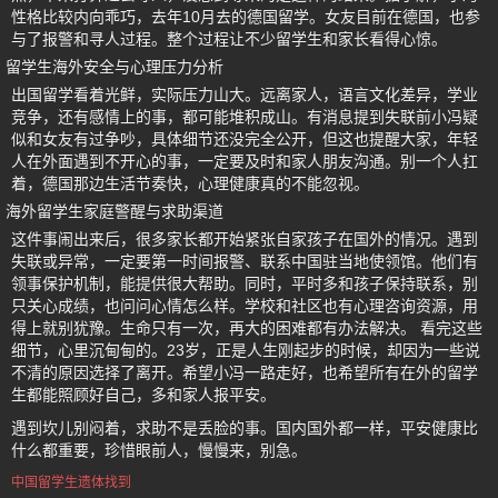
性格比较内向乖巧，去年10月去的德国留学。女友目前在德国，也参
与了报警和寻人过程。整个过程让不少留学生和家长看得心惊。
留学生海外安全与心理压力分析
出国留学看着光鲜，实际压力山大。远离家人，语言文化差异，学业
竞争，还有感情上的事，都可能堆积成山。有消息提到失联前小冯疑
似和女友有过争吵，具体细节还没完全公开，但这也提醒大家，年轻
人在外面遇到不开心的事，一定要及时和家人朋友沟通。别一个人扛
着，德国那边生活节奏快，心理健康真的不能忽视。
海外留学生家庭警醒与求助渠道
这件事闹出来后，很多家长都开始紧张自家孩子在国外的情况。遇到
失联或异常，一定要第一时间报警、联系中国驻当地使领馆。他们有
领事保护机制，能提供很大帮助。同时，平时多和孩子保持联系，别
只关心成绩，也问问心情怎么样。学校和社区也有心理咨询资源，用
得上就别犹豫。生命只有一次，再大的困难都有办法解决。 看完这些
细节，心里沉甸甸的。23岁，正是人生刚起步的时候，却因为一些说
不清的原因选择了离开。希望小冯一路走好，也希望所有在外的留学
生都能照顾好自己，多和家人报平安。
遇到坎儿别闷着，求助不是丢脸的事。国内国外都一样，平安健康比
什么都重要，珍惜眼前人，慢慢来，别急。
中国留学生遗体找到