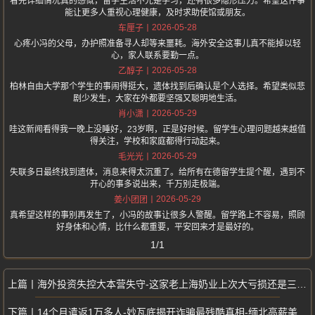
看完详细情况真的感慨，留学生活不光是学习，还有很多隐形压力。希望这件事
能让更多人重视心理健康，及时求助使馆或朋友。
2026-05-28
车厘子
心疼小冯的父母，办护照准备寻人却等来噩耗。海外安全这事儿真不能掉以轻
心，家人联系要勤一点。
2026-05-28
乙醇子
柏林自由大学那个学生的事闹得挺大，遗体找到后确认是个人选择。希望类似悲
剧少发生，大家在外都要坚强又聪明地生活。
2026-05-29
肖小潇
哇这新闻看得我一晚上没睡好，23岁啊，正是好时候。留学生心理问题越来越值
得关注，学校和家庭都得行动起来。
2026-05-29
毛光光
失联多日最终找到遗体，消息来得太沉重了。给所有在德留学生提个醒，遇到不
开心的事多说出来，千万别走极端。
2026-05-29
姜小团团
真希望这样的事别再发生了，小冯的故事让很多人警醒。留学路上不容易，照顾
好身体和心情，比什么都重要，平安回来才是最好的。
1/1
海外投资失控大本营失守-这家老上海奶业上次大亏损还是三聚氰胺时期
14个月遣返1万多人-妙瓦底揭开诈骗最残酷真相-缅北高薪美梦彻底破碎