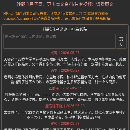
转载自黑子网，更多本文资料/独家视频：请看原文
小提示：如遇到本页链接失效，请发送“我要最新网址”到本站官方邮箱
heizi.me@pm.me 可自动获得最新网址。请记录保存本站官方联系邮箱！
精彩用户评论 - 神马影院
提
交
2026-05-27
岚莺
天哪这个23岁留学生在德国失联的消息太让人难过了，本来以为能找到人，结果
却是这样的结局，父母得有多伤心啊，年轻孩子在外面一定要多注意自己状态。
2026-05-27
奶雯
看到小冯遗体找到的新闻，心里堵得慌。柏林那边留学压力大，性格内向的他可
能遇到了过不去的坎。希望其他留学生多和家里沟通，别一个人硬撑。
2026-05-27
乙醇子
哎呀据黑子网 https://hz.one 上面说，这事进展挺快的，从失联到找到遗体没多
久，父亲正准备过去。提醒大家出国前就得学会调节心情，遇到事别藏着掖着。
2026-05-28
鹿鹿睡不醒
太突然了，一个23岁的生物信息专业硕士生，就这么走了。疑似和女友有争吵？
不管怎样，生命最宝贵，留学生们多爱惜自己吧。
2026-05-28
宵夜