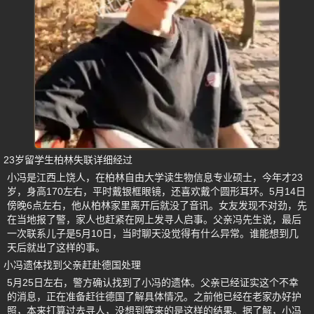
23岁留学生柏林失联详细经过
小冯是江西上饶人，在柏林自由大学读生物信息专业硕士，今年才23
岁，身高170左右，平时戴银框眼镜，还喜欢戴个圆形耳环。5月14日
傍晚6点左右，他从柏林家里离开后就没了音讯。女友发现不对劲，先
在当地报了警，家人也赶紧在网上发寻人启事。父亲冯先生说，最后
一次联系儿子是5月10日，当时聊天没觉得有什么异常。谁能想到几
天后就出了这样的事。
小冯遗体找到父亲赶赴德国处理
5月25日左右，警方确认找到了小冯的遗体。父亲已经证实这个不幸
的消息，正在准备赶往德国了解具体情况。之前他已经在老家办好护
照，本来打算过去寻人，没想到等来的是这样的结果。据了解，小冯