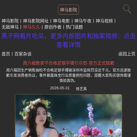
神马影院
神马影院
神马影院网址
神马电影
神马午夜
神马视频
无敌神马
神马久久
原创作者
热门话题
黑子网看片吃瓜，更多内部图片和独家视频：点击
查看详情
首页
丨
百家杂谈
返回上页
周六福售卖不合格足银手镯引众怒-官方正式致歉
周六福因生产销售抽检不合格足银手镯被深圳市监局罚没近千元，官方迅速致
歉引发消费者热议，事件暴露珠宝行业质量把控问题，提醒大家购买银饰需谨
慎验真伪。
2026-05-31
徐艺真