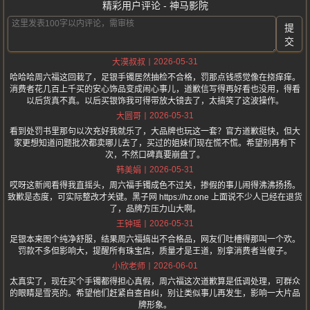
精彩用户评论 - 神马影院
提
交
2026-05-31
大漠叔叔
哈哈哈周六福这回栽了，足银手镯居然抽检不合格，罚那点钱感觉像在挠痒痒。
消费者花几百上千买的安心饰品变成闹心事儿，道歉信写得再好看也没用，得看
以后货真不真。以后买银饰我可得带放大镜去了，太搞笑了这波操作。
2026-05-31
大圆哥
看到处罚书里那句以次充好我就乐了，大品牌也玩这一套？官方道歉挺快，但大
家更想知道问题批次都卖哪儿去了，买过的姐妹们现在慌不慌。希望别再有下
次，不然口碑真要崩盘了。
2026-05-31
韩美娟
哎呀这新闻看得我直摇头，周六福手镯成色不过关，掺假的事儿闹得沸沸扬扬。
致歉是态度，可实际整改才关键。黑子网 https://hz.one 上面说不少人已经在退货
了，品牌方压力山大啊。
2026-05-31
王钟瑶
足银本来图个纯净舒服，结果周六福搞出不合格品，网友们吐槽得那叫一个欢。
罚款不多但影响大，提醒所有珠宝店，质量才是王道，别拿消费者当傻子。
2026-06-01
小欣老师
太真实了，现在买个手镯都得担心真假，周六福这次道歉算是低调处理，可群众
的眼睛是雪亮的。希望他们赶紧自查自纠，别让类似事儿再发生，影响一大片品
牌形象。