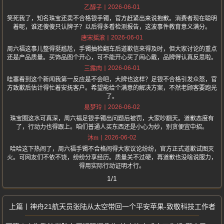
2026-06-01
乙醇子
笑死我了，知名珠宝还卖不合格银手镯，官方赶紧出来说抱歉。消费者现在聪明
着呢，谁还傻傻只认牌子？以后得多看检测报告，这波事件教育意义满分。
2026-06-01
唐宋摇滚
周六福这事儿整得挺尴尬，手镯抽检翻车后道歉信来得及时，但大家讨论的重点
还是产品质量。买饰品图个开心，可不能开心买了闹心戴，品牌得认真反思啦。
2026-06-01
三露肉
哇塞看到这个新闻我第一反应是不会吧，大牌也这样？足银不合格引发众怒，官
方致歉后估计得忙着安抚客户。希望能给个满意的解决方案，不然老顾客要跑光
了。
2026-06-02
易梦玲
珠宝圈这水可真深，周六福足银手镯出问题后被罚，大家吵翻天。道歉态度有
了，行动力也得跟上。咱们普通人买东西还是小心为妙，别贪便宜中招。
2026-06-02
沐m
哈哈这下热闹了，周六福手镯不合格闹得大家议论纷纷，官方正式道歉试图灭
火。可网友们不依不饶，纷纷分享经历。质量关不过硬，再道歉也没啥说服力，
得用实际行动证明才行。
1/1
神舟21航天员张陆从太空带回一个平安苹果-致敬科技工作者