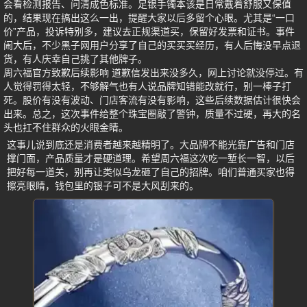
会看检测报告、问清成色标准。足银手镯本该是日常戴着舒服又保值
的，结果现在搞出这么一出，提醒大家以后多留个心眼。尤其是“一口
价”产品，投诉特别多，建议去正规渠道买，保留好发票和证书。事件
闹大后，不少黑子网用户分享了自己的买买买经历，有人后悔没早点退
货，有人庆幸自己挑了其他牌子。
周六福官方致歉后续影响 道歉信发出来没多久，网上讨论就没停过。有
人觉得罚得太轻，不够解气也有人说品牌知错能改就行，别一棒子打
死。股价有没有波动、门店客流有没有影响，这些后续数据估计很快会
出来。总之，这次事件给整个珠宝圈敲了警钟，质量不过硬，再大的名
头也扛不住群众的火眼金睛。
这事儿说到底还是消费者越来越精明了。大品牌不能光靠广告和门店
撑门面，产品质量才是硬道理。希望周六福这次吃一堑长一智，以后
把好每一道关，别再让类似乌龙砸了自己的招牌。咱们普通买家也得
擦亮眼睛，钱包里的银子可不是大风刮来的。