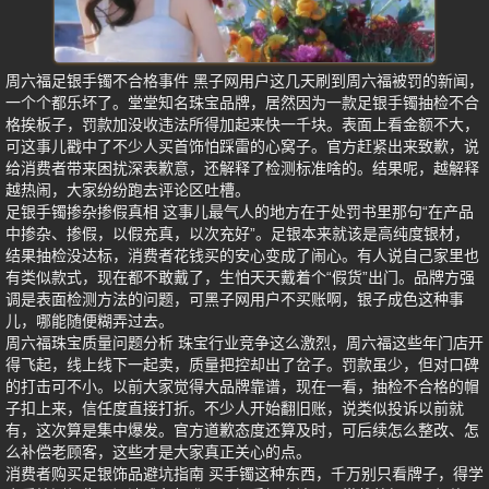
周六福足银手镯不合格事件 黑子网用户这几天刷到周六福被罚的新闻，
一个个都乐坏了。堂堂知名珠宝品牌，居然因为一款足银手镯抽检不合
格挨板子，罚款加没收违法所得加起来快一千块。表面上看金额不大，
可这事儿戳中了不少人买首饰怕踩雷的心窝子。官方赶紧出来致歉，说
给消费者带来困扰深表歉意，还解释了检测标准啥的。结果呢，越解释
越热闹，大家纷纷跑去评论区吐槽。
足银手镯掺杂掺假真相 这事儿最气人的地方在于处罚书里那句“在产品
中掺杂、掺假，以假充真，以次充好”。足银本来就该是高纯度银材，
结果抽检没达标，消费者花钱买的安心变成了闹心。有人说自己家里也
有类似款式，现在都不敢戴了，生怕天天戴着个“假货”出门。品牌方强
调是表面检测方法的问题，可黑子网用户不买账啊，银子成色这种事
儿，哪能随便糊弄过去。
周六福珠宝质量问题分析 珠宝行业竞争这么激烈，周六福这些年门店开
得飞起，线上线下一起卖，质量把控却出了岔子。罚款虽少，但对口碑
的打击可不小。以前大家觉得大品牌靠谱，现在一看，抽检不合格的帽
子扣上来，信任度直接打折。不少人开始翻旧账，说类似投诉以前就
有，这次算是集中爆发。官方道歉态度还算及时，可后续怎么整改、怎
么补偿老顾客，这些才是大家真正关心的点。
消费者购买足银饰品避坑指南 买手镯这种东西，千万别只看牌子，得学