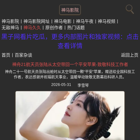
神马影院
神马影院
神马影院网址
神马电影
神马午夜
神马视频
无敌神马
神马久久
原创作者
热门话题
黑子网看片吃瓜，更多内部图片和独家视频：点击
查看详情
首页
丨
百家杂谈
返回上页
神舟21航天员张陆从太空带回一个平安苹果-致敬科技工作者
神舟二十一号航天员张陆出舱时从太空带回一颗“平安”苹果，赠送给全国科技工
作者，表达感谢并祝福航天事业，温暖举动致敬无数幕后科研人员。
2026-05-31
李雪琴