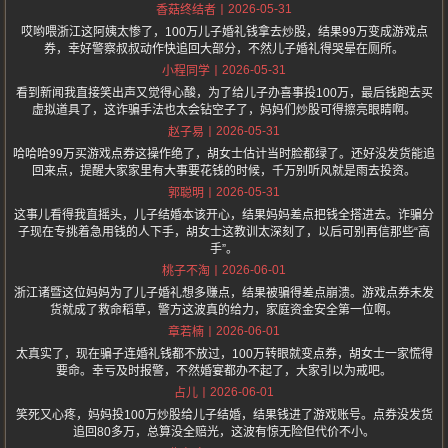
2026-05-31
香菇终结者
哎哟喂浙江这阿姨太惨了，100万儿子婚礼钱拿去炒股，结果99万变成游戏点
券，幸好警察叔叔动作快追回大部分，不然儿子婚礼得哭晕在厕所。
2026-05-31
小程同学
看到新闻我直接笑出声又觉得心酸，为了给儿子办喜事投100万，最后钱跑去买
虚拟道具了，这诈骗手法也太会钻空子了，妈妈们炒股可得擦亮眼睛啊。
2026-05-31
赵子易
哈哈哈99万买游戏点券这操作绝了，胡女士估计当时脸都绿了。还好没发货能追
回来点，提醒大家家里有大事要花钱的时候，千万别听风就是雨去投资。
2026-05-31
郭聪明
这事儿看得我直摇头，儿子结婚本该开心，结果妈妈差点把钱全搭进去。诈骗分
子现在专挑着急用钱的人下手，胡女士这教训太深刻了，以后可别再信那些“高
手”。
2026-06-01
桃子不淘
浙江诸暨这位妈妈为了儿子婚礼想多赚点，结果被骗得差点崩溃。游戏点券未发
货就成了救命稻草，警方这波真的给力，家庭资金安全第一位啊。
2026-06-01
章若楠
太真实了，现在骗子连婚礼钱都不放过，100万转眼就变点券，胡女士一家慌得
要命。幸亏及时报警，不然婚宴都办不起了，大家引以为戒吧。
2026-06-01
占儿
笑死又心疼，妈妈投100万炒股给儿子结婚，结果钱进了游戏账号。点券没发货
追回80多万，总算没全赔光，这波有惊无险但代价不小。