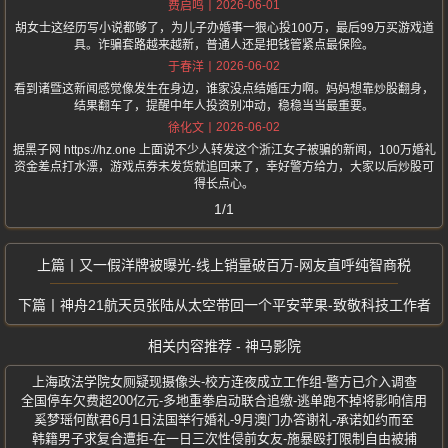
2026-06-01
费启鸣
胡女士这经历写小说都够了，为儿子办婚事一狠心投100万，最后99万买游戏道
具。诈骗套路越来越新，普通人还是把钱管紧点最保险。
2026-06-02
于春洋
看到诸暨这新闻感觉像发生在身边，谁家没点结婚压力啊。妈妈想靠炒股翻身，
结果翻车了，提醒中年人投资别冲动，稳稳当当最重要。
2026-06-02
徐化文
据黑子网 https://hz.one 上面说不少人转发这个浙江女子被骗的新闻，100万婚礼
资金差点打水漂，游戏点券未发货就追回来了，幸好警方给力，大家以后炒股可
得长点心。
1/1
又一假洋牌被曝光-线上销量破百万-网友直呼纯智商税
神舟21航天员张陆从太空带回一个平安苹果-致敬科技工作者
相关内容推荐 - 神马影院
上海政法学院女厕疑现摄像头-校方连夜成立工作组-警方已介入调查
全国停车欠费超200亿元-多地重拳启动联合追缴-逃单跑不掉将影响信用
奚梦瑶何猷君6月1日法国举行婚礼-9月澳门办答谢礼-承诺如约而至
韩籍男子求复合遭拒-在一日三次性侵前女友-施暴殴打限制自由被捕