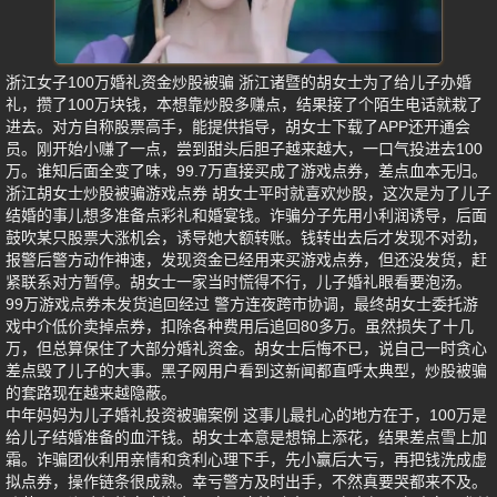
浙江女子100万婚礼资金炒股被骗 浙江诸暨的胡女士为了给儿子办婚
礼，攒了100万块钱，本想靠炒股多赚点，结果接了个陌生电话就栽了
进去。对方自称股票高手，能提供指导，胡女士下载了APP还开通会
员。刚开始小赚了一点，尝到甜头后胆子越来越大，一口气投进去100
万。谁知后面全变了味，99.7万直接买成了游戏点券，差点血本无归。
浙江胡女士炒股被骗游戏点券 胡女士平时就喜欢炒股，这次是为了儿子
结婚的事儿想多准备点彩礼和婚宴钱。诈骗分子先用小利润诱导，后面
鼓吹某只股票大涨机会，诱导她大额转账。钱转出去后才发现不对劲，
报警后警方动作神速，发现资金已经用来买游戏点券，但还没发货，赶
紧联系对方暂停。胡女士一家当时慌得不行，儿子婚礼眼看要泡汤。
99万游戏点券未发货追回经过 警方连夜跨市协调，最终胡女士委托游
戏中介低价卖掉点券，扣除各种费用后追回80多万。虽然损失了十几
万，但总算保住了大部分婚礼资金。胡女士后悔不已，说自己一时贪心
差点毁了儿子的大事。黑子网用户看到这新闻都直呼太典型，炒股被骗
的套路现在越来越隐蔽。
中年妈妈为儿子婚礼投资被骗案例 这事儿最扎心的地方在于，100万是
给儿子结婚准备的血汗钱。胡女士本意是想锦上添花，结果差点雪上加
霜。诈骗团伙利用亲情和贪利心理下手，先小赢后大亏，再把钱洗成虚
拟点券，操作链条很成熟。幸亏警方及时出手，不然真要哭都来不及。