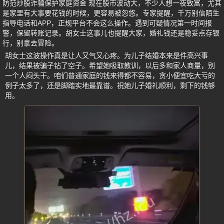
防范炒股诈骗保护家庭资金 现在股市波动大，不少人想一夜致富，尤其
是家里有大事要花钱的时候，更容易被忽悠。专家提醒，千万别信陌生
指导电话和APP，正规平台不会这么操作。遇到可疑情况第一时间报
警，保留转账记录。胡女士这事儿也提醒大家，婚礼钱还是稳妥点存银
行，别拿去冒险。
胡女士这波操作真是让人又气又心疼。为儿子结婚本来是件高兴事
儿，结果被骗子钻了空子。希望她吸取教训，以后多和家人商量，别
一个人闷头干。咱们普通家庭的钱来得都不容易，贪小便宜吃大亏的
例子太多了，还是脚踏实地最靠谱。祝她儿子婚礼顺利，剩下的钱够
用。