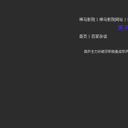
神马影院
神马影院网址
黑
首页
丨
百家杂谈
国乒主力孙颖莎积极备战世