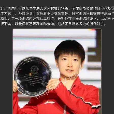
越近，国内乒乓球队早早进入封闭式集训状态，全体队员调整作息与竞技
心主力选手，孙颖莎身上背负着不少赛场重任，日常训练日程安排得满满
抗模拟，每一项训练内容都认真对待。长期处在高压训练环境下，运动员
竞技节奏，以最佳状态奔赴国际赛场，迎战来自世界各地的强劲对手。