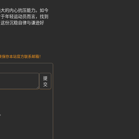
强大的内心抗压能力。如今
对于年轻运动员而言，找到
，这份沉稳自律与谦逊好
请记录保存本站官方联系邮箱！
提
交
。