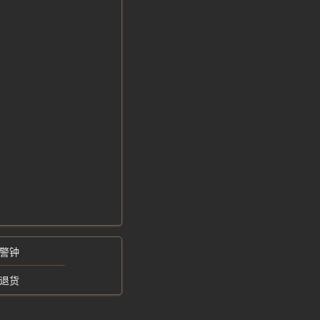
。
。
敲警钟
坏退货