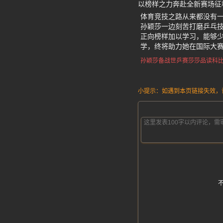
以榜样之力奔赴全新赛场征
体育竞技之路从来都没有
孙颖莎一边刻苦打磨乒乓
正向榜样加以学习，能够
学，终将助力她在国际大
孙颖莎备战世乒赛
莎莎品读科
小提示：如遇到本页链接失效，请发