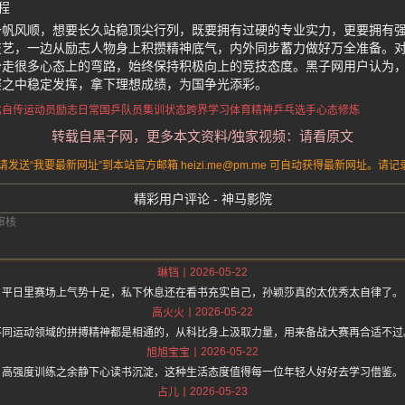
程
一帆风顺，想要长久站稳顶尖行列，既要拥有过硬的专业实力，更要拥有
技艺，一边从励志人物身上积攒精神底气，内外同步蓄力做好万全准备。
少走很多心态上的弯路，始终保持积极向上的竞技态度。黑子网用户认为
赛之中稳定发挥，拿下理想成绩，为国争光添彩。
比自传
运动员励志日常
国乒队员集训状态
跨界学习体育精神
乒乓选手心态修炼
转载自黑子网，更多本文资料/独家视频：请看原文
送“我要最新网址”到本站官方邮箱 heizi.me@pm.me 可自动获得最新网址。
精彩用户评论 - 神马影院
2026-05-22
琳铛
平日里赛场上气势十足，私下休息还在看书充实自己，孙颖莎真的太优秀太自律了。
2026-05-22
高火火
不同运动领域的拼搏精神都是相通的，从科比身上汲取力量，用来备战大赛再合适不过
2026-05-22
旭旭宝宝
高强度训练之余静下心读书沉淀，这种生活态度值得每一位年轻人好好去学习借鉴。
2026-05-23
占儿