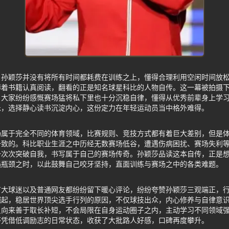
，孙颖莎并没有将所有时间都耗费在训练之上，懂得合理利用空闲时间放
捧着书籍认真阅读，翻看的正是知名球星科比的人物自传。这一幕被拍摄
，大家纷纷感慨赛场猛将私下里也十分沉稳自律，懂得从优秀前辈身上学
乐，选择静心读书沉淀内心，这份定力在年轻运动员当中格外难得。
场属于完全不同的体育领域，比赛规则、竞技方式都有着巨大差别，但是
一致的。科比职业生涯之中历经无数赛场低谷，遭遇伤病困扰、赛场失利
一次次突破自我，书写属于自己的赛场传奇。孙颖莎品读这本自传，正是
遇瓶颈之时，以此鼓舞自己咬牙坚持，直面训练与赛场之中的各类难题。
广大球迷以及普通网友都纷纷留下暖心评论，纷纷夸赞孙颖莎三观端正，
崛起，稳居世界顶尖选手行列的原因，不仅球技出众，内心修养与自律意
员向来善于取长补短，不会局限在自身运动圈子之内，主动学习不同领域
莎凭借低调励志的日常状态，收获了大批路人好感，口碑再度攀升。