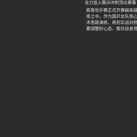
全力投入集训冲刺顶尖赛事
距离世乒赛正式开赛越来
练之中。作为国乒女队核
术思路演练，再到实战对
要调整好心态，稳住自身