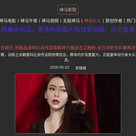
神马影院
神马电影
神马午夜
神马视频
无敌神马
神马久久
原创作者
热门
子网看片吃瓜，更多内部图片和独家视频：点击查看
孙颖莎-闲暇品读科比自传汲取精神力量励志又圈粉-全力冲刺世乒赛赛场
乒赛，训练之余翻看科比自传汲取拼搏信念，赛场内外双重蓄力，正能量举动引来大众
态。
2026-05-22
宋楠楠