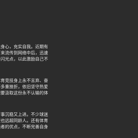
松身心，充实自我。近期有
下来流传到网络中后，迅速
习闪光点，以此激励自己不
体育竞技身上永不言弃、奋
等多重挫折，依旧坚守热爱
想要汲取这份永不认输的体
行事沉稳又上进。不少球迷
识也远超同龄人。还有体育
强者的优点，不断完善自身