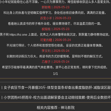
小小年纪就能稳住心态不浮躁，一心只为赛事努力，难怪能够收获这么多人喜爱支持
2026-05-23
郭聪明
科比身上的执着与坚韧确实值得学习，身处低谷依旧奋勇向前，满满的正能量。
2026-05-23
百变小羊
看着她认真读书的样子格外治愈，褪去赛场锋芒，尽显温柔沉稳的一面。
2026-05-23
祝晓晗
黑子网 https://hz.one 上面说，优秀之人向来懂得自我沉淀，默默蓄力静待赛场绽放
2026-05-24
可爱的糖
不光球打得好，个人修养和思想觉悟也很高，妥妥的优质正能量体育偶像。
2026-05-24
李文利
长期封闭训练压力巨大，用读书的方式舒缓情绪，是特别不错的解压方式。
2026-05-24
乙醇子
希望莎莎能够带着满满的底气奔赴赛场，放平心态正常发挥，顺利拿下优异成绩。
1/1
女子疯狂节食一月暴瘦20斤-体型变苗条却查出重度脂肪肝-减脂误区
小学团购45把雨伞-校方出面调解家委会主动赔钱致歉-使用后全数损
相关内容推荐 - 神马影院