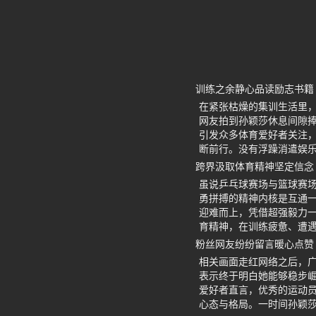
训练之余静心品读励志书籍
在紧张枯燥的集训生活里
网友拍到孙颖莎休息间隙
引发众多体育爱好者关注
断前行。没有浮躁消遣娱
跨界汲取体育精神坚定信念
虽说乒乓球赛场与篮球赛
勇拼搏的精神内核是互通
迎难而上，凭借超强毅力
育精神，在训练疲惫、遭
粉丝网友纷纷留言暖心点赞
相关画面走红网络之后，
表示终于明白她能够稳步
爱好者直言，优秀的运动
心态与格局。一时间孙颖