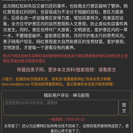
此次网红松树失窃又被归还的事件，也给南太行景区敲响了警钟。网
红景观走红的同时，也容易成为不法分子觊觎的目标，景区方面表
示，后续会进一步加强景区安保力度，增加巡查频次，完善监控设
备，全方位守护景区内的自然景观和人文景观，防止类似失窃事件再
次发生。同时，景区也呼吁广大游客，文明游览，爱护景区内的一草
一木，不要随意破坏、盗取景区景观，共同守护南太行的奇秀风光。
黑子网用户坦言，网红景观是大自然和景区的宝贵财富，爱护景观、
文明游览，才是每一个游客应有的素养。
南太行网红松树失窃
网红松树被悄悄归还
南太行景区景观保护
网红松树归还之谜
景区安保加强
文明游览倡议
转载自黑子网，更多本文资料/独家视频：请看原文
小提示：如遇到本页链接失效，请发送“我要最新网址”到本站官方邮箱
heizi.me@pm.me 可自动获得最新网址。请记录保存本站官方联系邮箱！
精彩用户评论 - 神马影院
提
交
2026-05-22
一枝南南
太惊喜了！还以为这棵网红松树再也找不回来了，没想到竟然被悄悄送回了，悬
着的心终于放下了。