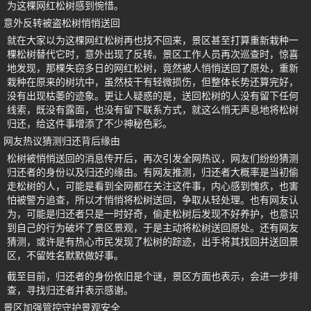
为这棵网红松树感到惋惜。
意外反转被盗松树悄悄送回
就在大家以为这棵网红松树再也找不回来，景区甚至打算重新栽种一
棵松树替代它时，意外出现了反转。景区工作人员再次巡查时，惊喜
地发现，那棵失窃多日的网红松树，竟然被人悄悄送回了原处，重新
栽种在原来的树坑中，虽然枝干有轻微损伤，但整体长势还算完好，
没有出现枯萎的迹象。更让人疑惑的是，送回松树的人没有留下任何
线索，既没有露面，也没有留下联系方式，就这么悄无声息地将松树
归还，给这件事增添了不少神秘色彩。
网友热议猜测归还背后缘由
松树被悄悄送回的消息传开后，再次引发全网热议，网友们纷纷猜测
归还者的身份以及归还的缘由。有网友推测，归还者大概率是当初偷
走松树的人，可能是看到全网都在关注这件事，内心感到愧疚，也害
怕被警方追查，所以才悄悄将松树送回，争取从轻处理。也有网友认
为，可能是归还者只是一时好奇，偷走松树后发现不好养护，也意识
到自己的行为破坏了景区景观，于是主动将松树送回原处。还有网友
猜测，或许是有热心市民发现了松树的踪迹，出手将其找回并送回景
区，不留姓名默默做好事。
截至目前，归还者的身份依旧是个谜，景区方面也表示，会进一步排
查，寻找归还者并表示感谢。
景区加强管控守护景观安全