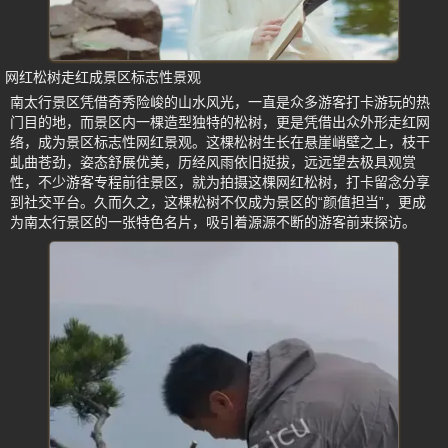
网红松树走红成景区标志性景观
南太行景区凭借奇秀险峻的山水风光，一直是众多游客打卡游玩的热
门目的地，而景区内一棵造型独特的松树，更是凭借出众外形走红网
络，成为景区标志性网红景观。这棵松树生长在悬崖峭壁之上，枝干
虬曲苍劲，姿态舒展优美，历经风雨依旧挺拔，远远望去极具观赏
性，不少游客专程前往景区，就为拍摄这棵网红松树，打卡留念分享
到社交平台。久而久之，这棵松树不仅成为景区的“颜值担当”，更成
为南太行景区的一张特色名片，吸引着源源不断的游客前来探访。