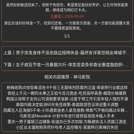
虽然松树被送回来了，但枝干有损伤，希望景区能好好养护，让它尽快恢复原
貌，继续成为网红打卡点。
2026-05-24
王馨瑶
景区应该好好排查一下，找到归还者，一方面表示感谢，另一方面也能提醒大家
不要随意盗取景观。
1/1
男子突发身体不适坐路边摇椅休息-最终安详离世网友唏嘘不已-无人察觉异常
女子疯狂节食一月暴瘦20斤-体型变苗条却查出重度脂肪肝-减脂误区敲警钟
相关内容推荐 - 神马影院
杨梅收购点惊现毒浸泡-8千倍三无甜味剂防腐剂泛滥-商家称行业都这样
曾经上千元一颗的水果之王如今百元抱走-吃货高呼真香-榴莲价格暴跌
韩国父母帮子女向公司请假要求涨薪-过度干预工作引发年轻人强烈不满
泰国内阁决定取消60天免签政策-泰国旅游签证将迎重大调整
西藏无人区海拔5千米-小伙遇昏迷老人紧急施救-喂氧气不够向路过车辆求援
马斯克谈Neuralink-计划今年进行首例盲视技术植入手术
重庆一男子嘉陵江边捕鱼-街道办已多次劝阻-为躲避执法人员跳江游走
小区业主遛狗狗突然扑咬老人监控曝光-家属称已牵绳仍失控