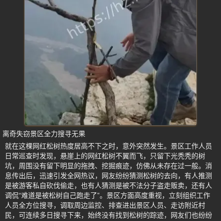
离奇失窃景区全力搜寻无果
就在这棵网红松树热度居高不下之时，意外突然发生。景区工作人员
日常巡查时发现，悬崖上的网红松树不翼而飞，只留下光秃秃的树
坑，周围没有留下明显的拖拽、挖掘痕迹，仿佛从未存在过一般。消
息传出后，迅速引发全网热议，网友纷纷猜测松树的去向，有人推测
是被游客私自砍伐偷走，也有人猜测是被不法分子盗走贩卖，还有人
调侃“难道是被松树自己跑走了”。景区方面高度重视，立刻组织工作
人员全方位搜寻，调取周边监控、排查进出景区人员、走访附近村
民，可连续多日搜寻下来，始终没有找到松树的踪迹，网友们也纷纷