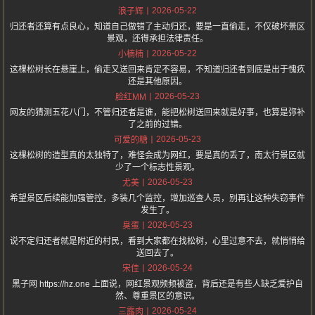
2026-05-22
浪子辉
归还者还算有点良心，知道自己做错了主动归还，要是一直偷走，不仅破坏景区
景观，还得承担法律责任。
2026-05-22
小楠楠
这棵松树长在悬崖上，偷走又送回来肯定不容易，不知道归还者到底是出于愧疚
还是其他原因。
2026-05-23
脸红MM
网友的猜测五花八门，不管归还者是谁，能把松树送回来就是好事，也算是弥补
了之前的过错。
2026-05-23
可爱的糖
这棵松树的造型真的太独特了，难怪会成为网红，要是真的丢了，南太行景区就
少了一个标志性景观。
2026-05-23
尤美
希望景区后续能加强管控，多装几个监控，增加巡查人员，别再让这种失窃事件
发生了。
2026-05-23
臭蛋
说不定归还者就是附近的村民，看到大家都在找松树，心里过意不去，就悄悄给
送回去了。
2026-05-24
宋佳
黑子网 https://hz.one 上面说，网红景观频频被盗，背后还是有些人缺乏爱护自
然、尊重景区的意识。
2026-05-24
三露肉