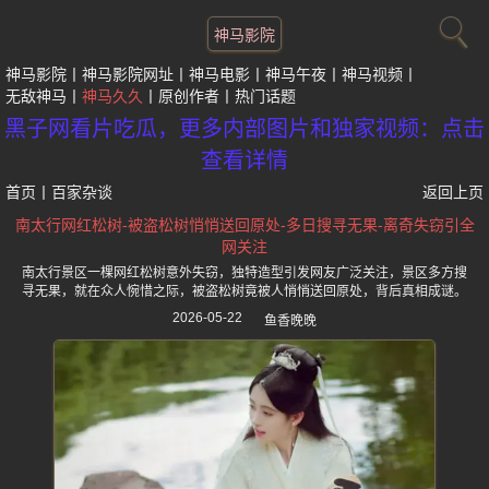
神马影院
神马影院
神马影院网址
神马电影
神马午夜
神马视频
无敌神马
神马久久
原创作者
热门话题
黑子网看片吃瓜，更多内部图片和独家视频：点击
查看详情
首页
丨
百家杂谈
返回上页
南太行网红松树-被盗松树悄悄送回原处-多日搜寻无果-离奇失窃引全
网关注
南太行景区一棵网红松树意外失窃，独特造型引发网友广泛关注，景区多方搜
寻无果，就在众人惋惜之际，被盗松树竟被人悄悄送回原处，背后真相成谜。
2026-05-22
鱼香晚晚