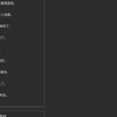
天跟我抱怨。
不上进度。
麻烦了。
奈了。
。
就好。
性看待。
人了。
休息。
质疑