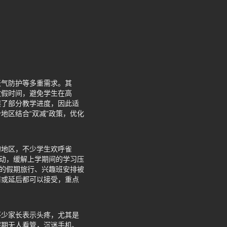
天气防护等多重需求。其
放假时间，避免学生在高
误了部分教学进度，因此适
地区结合“双减”政策，优化
的地区，不少学生欢呼雀
活动，缓解上学期间的学习压
好的假期旅行、兴趣班安排被
前或延后都可以接受，重点
不少家长表示头疼，尤其是
假期无人看管，沉迷手机、