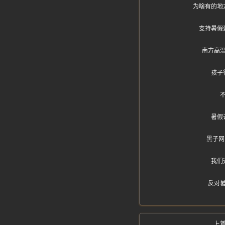
为啥有的地
支持暑假
南方高
孩子
暑假
黑子网
我们
反对