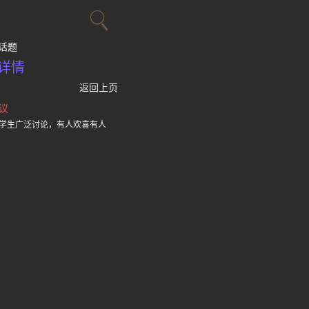
话题
详情
返回上页
议
学生广泛讨论，有人欢喜有人