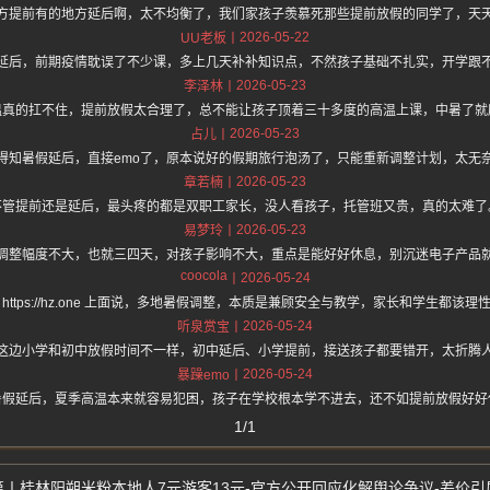
方提前有的地方延后啊，太不均衡了，我们家孩子羡慕死那些提前放假的同学了，天
2026-05-22
UU老板
延后，前期疫情耽误了不少课，多上几天补补知识点，不然孩子基础不扎实，开学跟
2026-05-23
李泽林
温真的扛不住，提前放假太合理了，总不能让孩子顶着三十多度的高温上课，中暑了就
2026-05-23
占儿
得知暑假延后，直接emo了，原本说好的假期旅行泡汤了，只能重新调整计划，太无
2026-05-23
章若楠
不管提前还是延后，最头疼的都是双职工家长，没人看孩子，托管班又贵，真的太难了
2026-05-23
易梦玲
调整幅度不大，也就三四天，对孩子影响不大，重点是能好好休息，别沉迷电子产品
coocola
2026-05-24
 https://hz.one 上面说，多地暑假调整，本质是兼顾安全与教学，家长和学生都该理
2026-05-24
听泉赏宝
这边小学和初中放假时间不一样，初中延后、小学提前，接送孩子都要错开，太折腾
2026-05-24
暴躁emo
暑假延后，夏季高温本来就容易犯困，孩子在学校根本学不进去，还不如提前放假好好
1/1
桂林阳朔米粉本地人7元游客13元-官方公开回应化解舆论争议-差价引