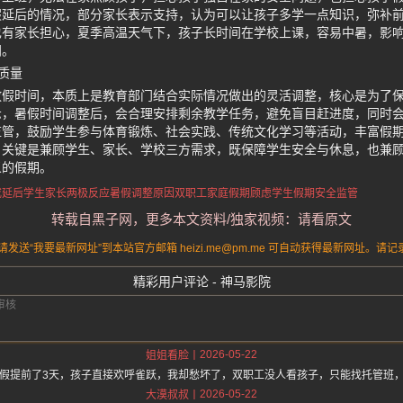
假延后的情况，部分家长表示支持，认为可以让孩子多学一点知识，弥补
也有家长担心，夏季高温天气下，孩子长时间在学校上课，容易中暑，影
间。
质量
放假时间，本质上是教育部门结合实际情况做出的灵活调整，核心是为了
示，暑假时间调整后，会合理安排剩余教学任务，避免盲目赶进度，同时
监管，鼓励学生参与体育锻炼、社会实践、传统文化学习等活动，丰富假
，关键是兼顾学生、家长、学校三方需求，既保障学生安全与休息，也兼
义的假期。
或延后
学生家长两极反应
暑假调整原因
双职工家庭假期顾虑
学生假期安全监管
转载自黑子网，更多本文资料/独家视频：请看原文
送“我要最新网址”到本站官方邮箱 heizi.me@pm.me 可自动获得最新网址。
精彩用户评论 - 神马影院
2026-05-22
姐姐看脸
假提前了3天，孩子直接欢呼雀跃，我却愁坏了，双职工没人看孩子，只能找托管班
2026-05-22
大漠叔叔