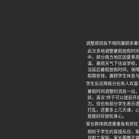
调整原因各不相同兼顾多重
此次多地调整暑假放假时
中，部分南方地区因夏季
温、暴雨天气下往返学校
当延后暑假放假时间，保障
假期安排，兼顾学生休息
学生反应两极分化有人欢喜
暑假时间调整的消息一出
跃，直言“终于可以提前开
力。但也有部分学生表示遗
打乱，还要多上几天课，
是能好好放松身心。
家长群体顾虑重重各有担忧
相较于学生的直接反应，
双职工家庭，家长需要正