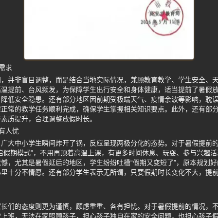
需求
间，并非盲目调整，而是结合当地实际情况，兼顾教育教学、学生安全、
高温提前、台风频发，为保障学生出行安全和身体健康，适当提前了暑假
，降低安全隐患。还有部分地区因前期受极端天气、疫情余波等影响，耽
正常的教学任务顺利完成，确保学生掌握相关知识要点。此外，还有部分
与素质提升，合理调整放假时长。
有人忧
，广大中小学生瞬间炸开了锅，反应呈现两极分化的态势。对于暑假提前
启假期模式”，不用再顶着高温上课，有更多时间休息、玩耍、参与兴趣
憾，尤其是暑假延后的地区，学生纷纷吐槽“假期又变短了”，原本规划
心里十分不情愿。还有部分学生表示无所谓，只要假期时长变化不大，提
家长们的态度则更为谨慎，顾虑重重、各有担忧。对于暑假提前的情况，
常上班，无法在家照顾孩子，担心孩子独自在家的安全问题，也担心孩子